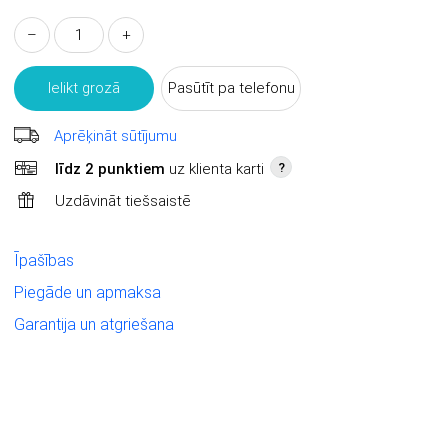
–
+
Ielikt grozā
Pasūtīt pa telefonu
Aprēķināt sūtījumu
līdz 2 punktiem
uz klienta karti
?
Uzdāvināt tiešsaistē
Īpašības
Piegāde un apmaksa
Garantija un atgriešana