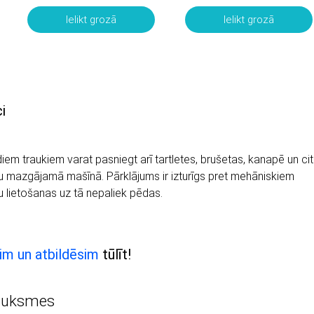
Ielikt grozā
Ielikt grozā
i
šādiem traukiem varat pasniegt arī tartletes, brušetas, kanapē un ci
ku mazgājamā mašīnā. Pārklājums ir izturīgs pret mehāniskiem
 lietošanas uz tā nepaliek pēdas.
im un atbildēsim
tūlīt!
auksmes