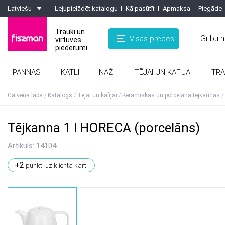
Latviešu
Lejupielādēt katalogu
Kā pasūtīt
Apmaksa
Piegāde
Trauki un
Visas preces
virtuves
piederumi
PANNAS
KATLI
NAŽI
TĒJAI UN KAFIJAI
TRA
Kafijas kannas, turkas, kafijas dzirnaviņas
Formas ar pretpiedeguma pārklājumu
Rīves, smalcinātaji, olu griezēji, griezēji
Karstumizturīgie paliktņi, virtuves cimdi
Galvenā lapa
Katalogs
Tējai un kafijai
Keramiskās un porcelāna tējkannas
Tējkanna 1 l HORECA (porcelāns)
Artikuls:
14104
+2
punkti uz klienta karti