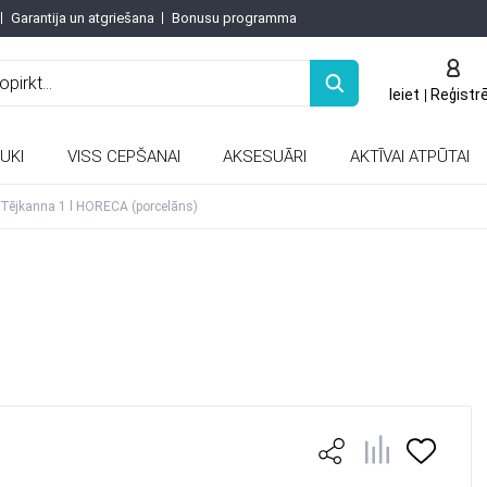
Garantija un atgriešana
Bonusu programma
Ieiet
Reģistr
UKI
VISS CEPŠANAI
AKSESUĀRI
AKTĪVAI ATPŪTAI
Keramiskās un porcelāna tējkannas
Tējkanna 1 l HORECA (porcelāns)