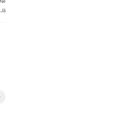
Nē
Jā
7.84 €
23.18 €
13.07 €
23.18 €
Trauks 20 x 12 cm HORECA
Trauks 25,5 x 12,5 cm
(porcelāns)
HORECA (porcelāns)