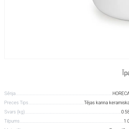
Īp
Sērija
HOREC
Preces Tips
Tējas kanna keramisk
Svars (kg)
0.5
Tilpums
1.