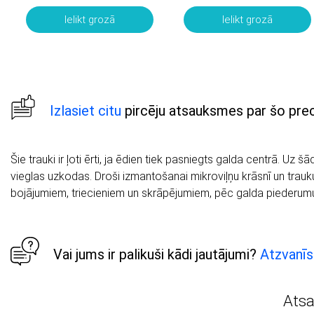
Ielikt grozā
Ielikt grozā
Izlasiet citu
pircēju atsauksmes par šo prec
Šie trauki ir ļoti ērti, ja ēdien tiek pasniegts galda centrā. Uz 
vieglas uzkodas. Droši izmantošanai mikroviļņu krāsnī un trau
bojājumiem, triecieniem un skrāpējumiem, pēc galda piederumu
Vai jums ir palikuši kādi jautājumi?
Atzvanīs
Ats