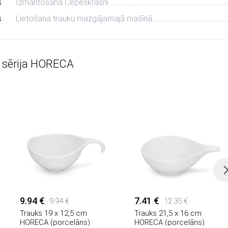
s
Izmantošana Cepeškrāsnī
s
Lietošana trauku mazgājamajā mašīnā
u sērija HORECA
9.94 €
7.41 €
9.94 €
12.35 €
Trauks 19 x 12,5 cm
Trauks 21,5 x 16 cm
HORECA (porcelāns)
HORECA (porcelāns)