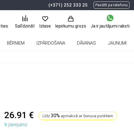
(+371) 252 333 25
Pasūtīt pa telefonu
ēties
Ja ir jautājumi
raksti
Salīdzināt
Izlase
Iepirkumu grozs
BĒRNIEM
IZPĀRDOŠANA
DĀVANAS
JAUNUMI
26.91 €
30%
Līdz
apmaksā ar bonusa punktiem
Ir pieejams