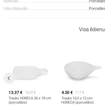
Materiāls
Porcelān
Vāka Materiāls
Porcelān
Visa ēdien
13.37 €
4.30 €
13.37 €
7.17 €
Trauks HORECA 26 x 18 cm
Trauks 16,5 x 12 cm
(porcelāns)
HORECA (porcelāns)