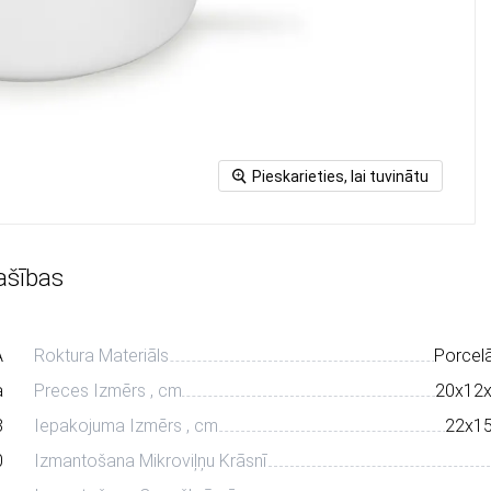
Pieskarieties, lai tuvinātu
ašības
A
Roktura Materiāls
Porcel
a
Preces Izmērs , cm
20х12
8
Iepakojuma Izmērs , cm
22х1
0
Izmantošana Mikroviļņu Krāsnī