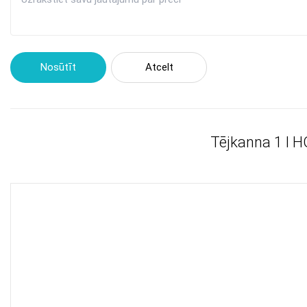
Nosūtīt
Atcelt
Tējkanna 1 l 