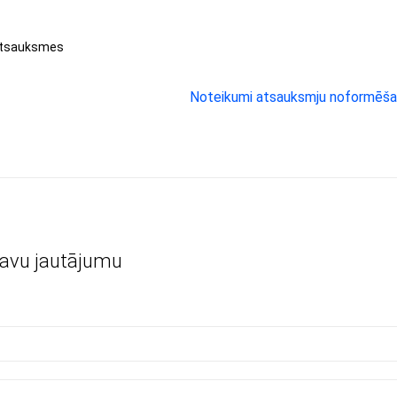
atsauksmes
Noteikumi atsauksmju noformēša
savu jautājumu