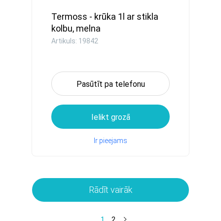
Termoss - krūka 1l ar stikla
kolbu, melna
Artikuls: 19842
Pasūtīt pa telefonu
Ielikt grozā
Ir pieejams
Rādīt vairāk
1
2