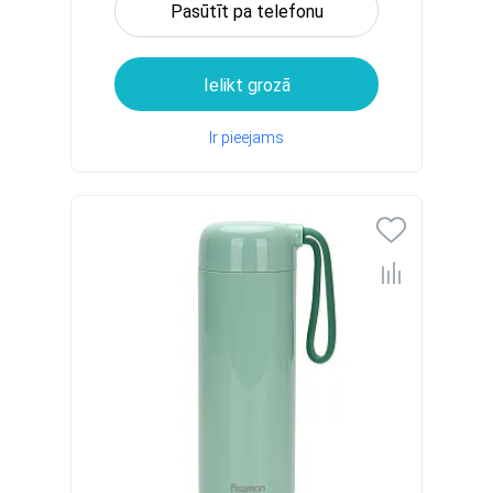
Pasūtīt pa telefonu
Ielikt grozā
Ir pieejams