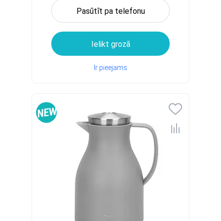
Pasūtīt pa telefonu
Ielikt grozā
Ir pieejams