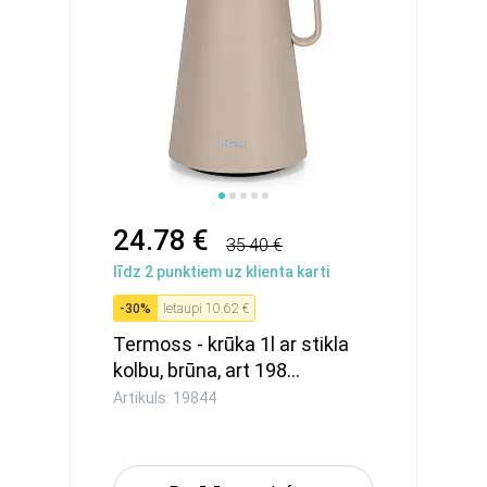
24.78 €
35.40 €
līdz
2
punktiem uz klienta karti
-
30
%
Ietaupi
10.62 €
Termoss - krūka 1l ar stikla
kolbu, brūna, art 198...
Artikuls: 19844