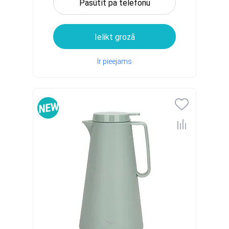
Pasūtīt pa telefonu
Ielikt grozā
Ir pieejams