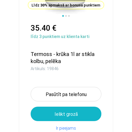
Līdz
30%
apmaksā ar bonusa punktiem
35.40 €
līdz
3
punktiem uz klienta karti
Termoss - krūka 1l ar stikla
kolbu, pelēka
Artikuls: 19846
Pasūtīt pa telefonu
Ielikt grozā
Ir pieejams