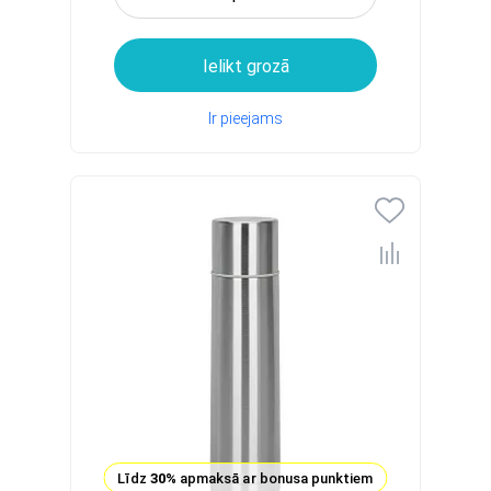
Ielikt grozā
Ir pieejams
Līdz
30%
apmaksā ar bonusa punktiem