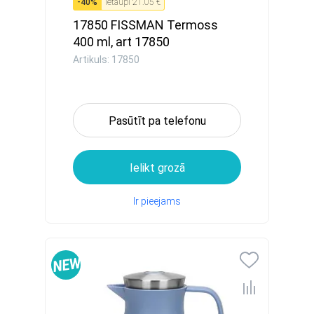
-
40
%
Ietaupi
21.05 €
17850 FISSMAN Termoss
400 ml, art 17850
Artikuls: 17850
Pasūtīt pa telefonu
Ielikt grozā
Ir pieejams