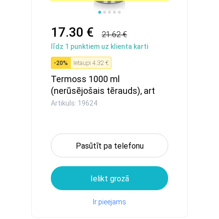
17.30 €
21.62 €
līdz
1
punktiem uz klienta karti
-
20
%
Ietaupi
4.32 €
Termoss 1000 ml
(nerūsējošais tērauds), art
19624
Artikuls: 19624
Pasūtīt pa telefonu
Ielikt grozā
Ir pieejams