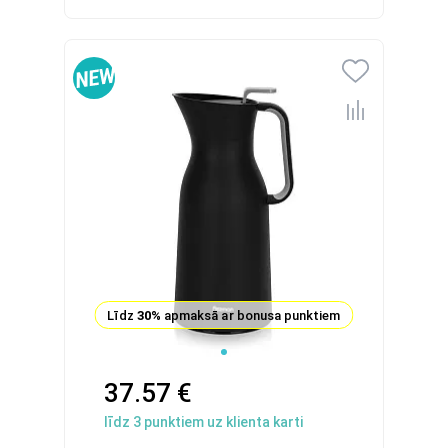
Līdz
30%
apmaksā ar bonusa punktiem
37.57 €
līdz
3
punktiem uz klienta karti