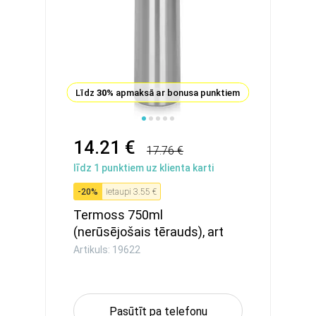
Līdz
30%
apmaksā ar bonusa punktiem
14.21 €
17.76 €
līdz
1
punktiem uz klienta karti
-
20
%
Ietaupi
3.55 €
Termoss 750ml
(nerūsējošais tērauds), art
19622
Artikuls: 19622
Pasūtīt pa telefonu