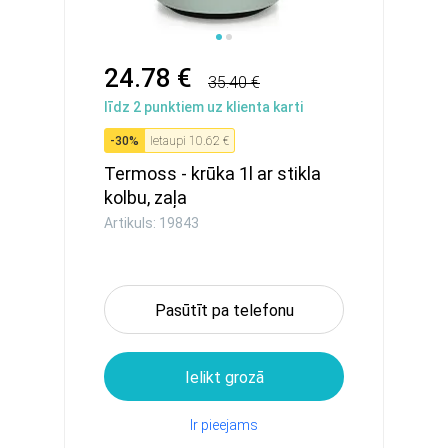
24.78 €
35.40 €
līdz
2
punktiem uz klienta karti
-
30
%
Ietaupi
10.62 €
Termoss - krūka 1l ar stikla
kolbu, zaļa
Artikuls: 19843
Pasūtīt pa telefonu
Ielikt grozā
Ir pieejams