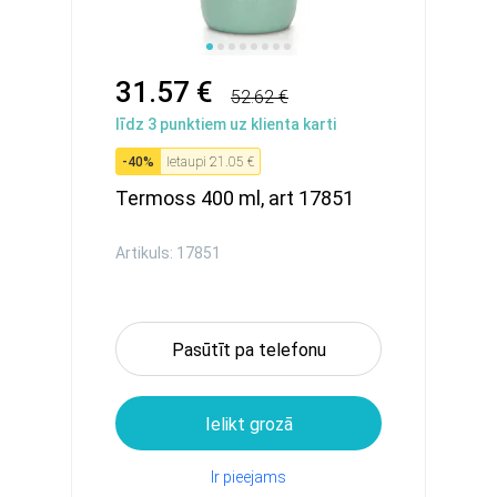
31.57 €
52.62 €
līdz
3
punktiem uz klienta karti
-
40
%
Ietaupi
21.05 €
Termoss 400 ml, art 17851
Artikuls: 17851
Pasūtīt pa telefonu
Ielikt grozā
Ir pieejams