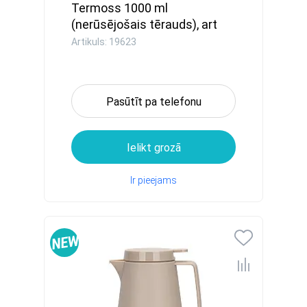
Termoss 1000 ml
(nerūsējošais tērauds), art
19623
Artikuls: 19623
Pasūtīt pa telefonu
Ielikt grozā
Ir pieejams