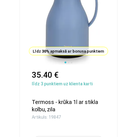
Līdz
30%
apmaksā ar bonusa punktiem
35.40 €
līdz
3
punktiem uz klienta karti
Termoss - krūka 1l ar stikla
kolbu, zila
Artikuls: 19847