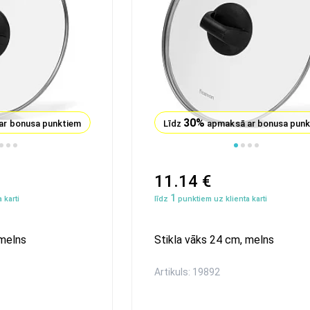
30%
ar bonusa punktiem
Līdz
apmaksā ar bonusa pun
1
2
3
4
5
6
7
11.14 €
1
 karti
līdz
punktiem uz klienta karti
 melns
Stikla vāks 24 сm, melns
Artikuls: 19892