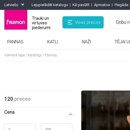
Latviešu
Lejupielādēt katalogu
Kā pasūtīt
Apmaksa
Piegāde
Trauki un
Visas preces
virtuves
piederumi
PANNAS
KATLI
NAŽI
TĒJAI U
Rīves, smalcinātaji, olu griezēji, griezēji
Kafijas kannas, turkas, kafijas dzirnaviņas
Formas ar pretpiedeguma pārklājumu
Karstumizturīgie paliktņi, virtuves cimdi
Galvenā lapa
Katalogs
Pannas
120
preces
Cena