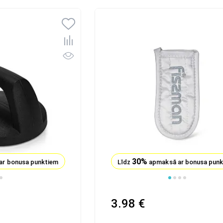
30%
ar bonusa punktiem
Līdz
apmaksā ar bonusa pun
1
2
3
4
3.98 €