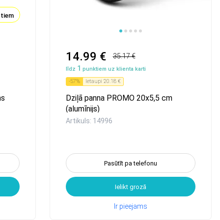
ktiem
14.99 €
35.17 €
1
līdz
punktiem uz klienta karti
-
57
%
Ietaupi
20.18 €
ns
Dziļā panna PROMO 20x5,5 cm
(alumīnijs)
Artikuls: 14996
Pasūtīt pa telefonu
Ielikt grozā
Ir pieejams