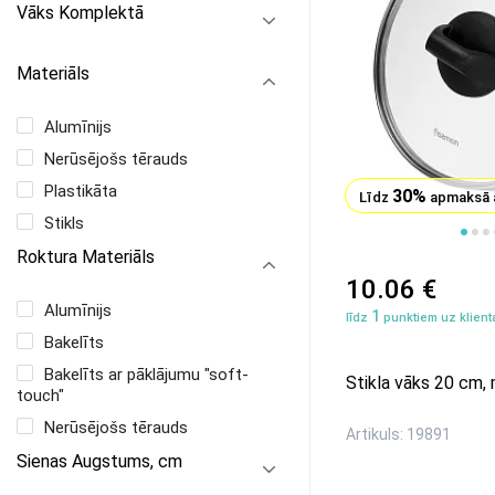
Vāks Komplektā
Materiāls
Alumīnijs
Nerūsējošs tērauds
Plastikāta
30%
Līdz
apmaksā 
Stikls
1
2
3
4
Roktura Materiāls
10.06 €
Alumīnijs
1
līdz
punktiem uz klienta
Bakelīts
Bakelīts ar pāklājumu "soft-
Stikla vāks 20 сm,
touch"
Nerūsējošs tērauds
Artikuls: 19891
Sienas Augstums, cm