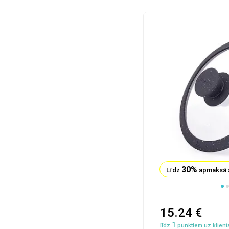
30%
Līdz
apmaksā 
1
2
3
15.24 €
1
līdz
punktiem uz klienta