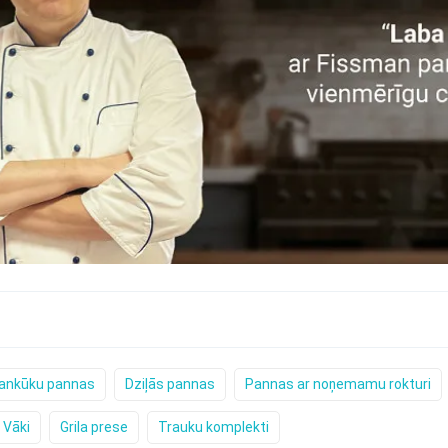
ankūku pannas
Dziļās pannas
Pannas ar noņemamu rokturi
Vāki
Grila prese
Trauku komplekti