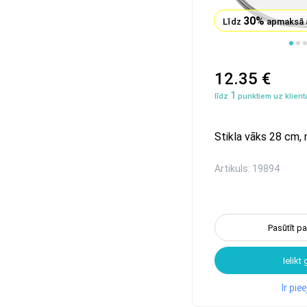
30%
Līdz
apmaksā 
1
2
3
4
12.35 €
1
līdz
punktiem uz klienta
Stikla vāks 28 сm,
Artikuls: 19894
Pasūtīt p
Ielikt
Ir pi