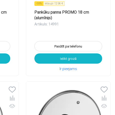
-
59
%
Ietaupi
12.96 €
7 cm
Pankūku panna PROMO 18 cm
(alumīnijs)
Artikuls: 14991
Pasūtīt pa telefonu
Ielikt grozā
Ir pieejams