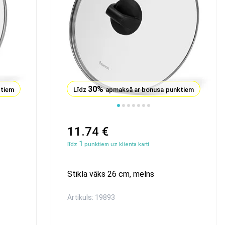
30%
ktiem
Līdz
apmaksā ar bonusa punktiem
11.74 €
1
līdz
punktiem uz klienta karti
Stikla vāks 26 сm, melns
Artikuls: 19893