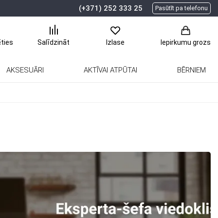
(+371) 252 333 25
Pasūtīt pa telefonu
ēties
Salīdzināt
Izlase
Iepirkumu grozs
AKSESUĀRI
AKTĪVAI ATPŪTAI
BĒRNIEM