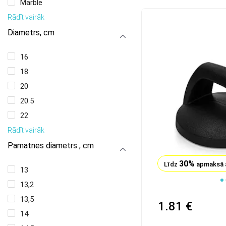
Marble
Rādīt vairāk
Diametrs, сm
16
18
20
20.5
22
Rādīt vairāk
Pamatnes diametrs , cm
30%
Līdz
apmaksā 
13
1
2
3
4
13,2
13,5
1.81 €
14