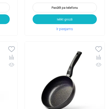
Pasūtīt pa telefonu
Ielikt grozā
Ir pieejams