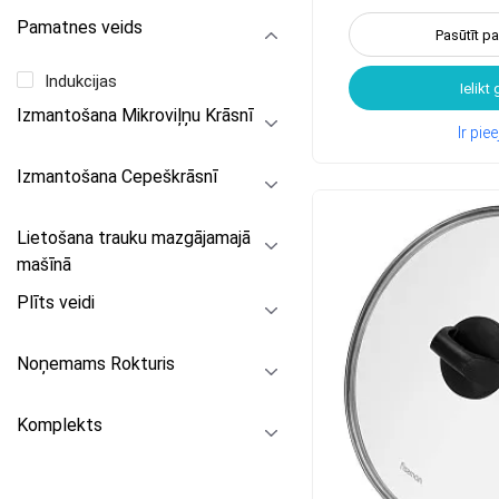
Pamatnes veids
Pasūtīt p
Indukcijas
Ielikt
Izmantošana Mikroviļņu Krāsnī
Ir pi
Izmantošana Cepeškrāsnī
Lietošana trauku mazgājamajā
mašīnā
Plīts veidi
Noņemams Rokturis
Komplekts