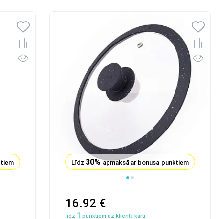
30%
ktiem
Līdz
apmaksā ar bonusa punktiem
16.92 €
1
līdz
punktiem uz klienta karti