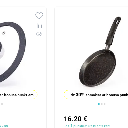
30%
ar bonusa punktiem
Līdz
apmaksā ar bonusa pun
1
2
16.20 €
1
 karti
līdz
punktiem uz klienta karti