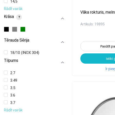
14,5
Rādīt vairāk
Vāka rokturis, meln
Krāsa
?
Artikuls: 19895
Tērauda Sērija
Pasūtīt p
18/10 (INOX 304)
Ielikt
Tilpums
Ir pi
2.7
3.49
3.5
3.6
3.7
Rādīt vairāk