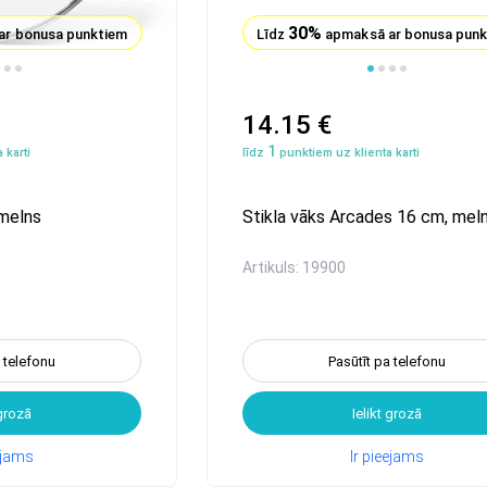
30%
ar bonusa punktiem
Līdz
apmaksā ar bonusa pun
1
2
3
4
5
14.15 €
1
 karti
līdz
punktiem uz klienta karti
 melns
Stikla vāks Arcades 16 cm, mel
Artikuls: 19900
a telefonu
Pasūtīt pa telefonu
 grozā
Ielikt grozā
eejams
Ir pieejams