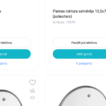
s
Pannas roktura satvērējs 13,5x
(poliesters)
Artikuls: 19599
a telefonu
Pasūtīt pa telefonu
 grozā
Ielikt grozā
eejams
Ir pieejams