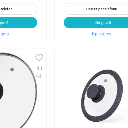
a telefonu
Pasūtīt pa telefonu
 grozā
Ielikt grozā
eejams
Ir pieejams