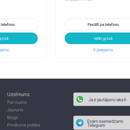
a telefonu
Pasūtīt pa telefonu
 grozā
Ielikt grozā
eejams
Ir pieejams
Uzņēmums
Ja ir jautājumi raksti
Par mums
Jaunumi
Blogs
Esam sasniedzami
Privātuma politika
Telegram