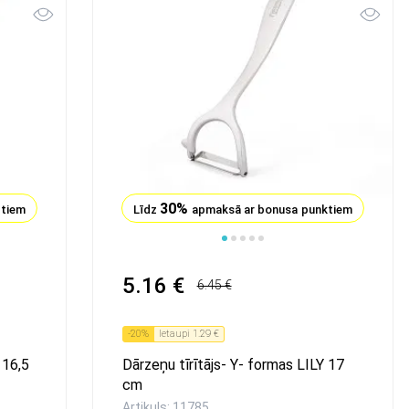
30%
ktiem
Līdz
apmaksā ar bonusa punktiem
5.16 €
6.45 €
-
20
%
Ietaupi
1.29 €
 16,5
Dārzeņu tīrītājs- Y- formas LILY 17
сm
Artikuls: 11785