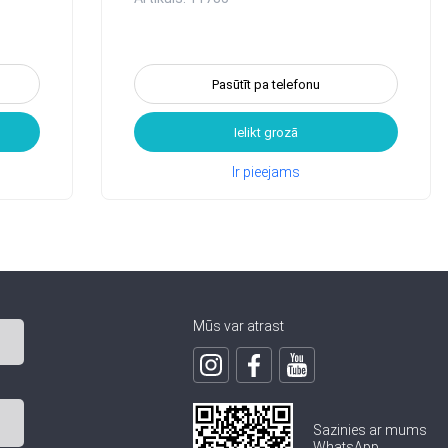
Pasūtīt pa telefonu
Ielikt grozā
Ir pieejams
Mūs var atrast
Sazinies ar mums
WhatsApp