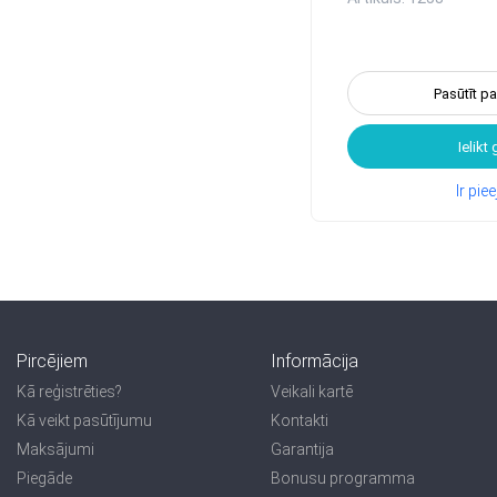
Pasūtīt p
Ielikt
Ir pi
Pircējiem
Informācija
Kā reģistrēties?
Veikali kartē
Kā veikt pasūtījumu
Kontakti
Maksājumi
Garantija
Piegāde
Bonusu programma