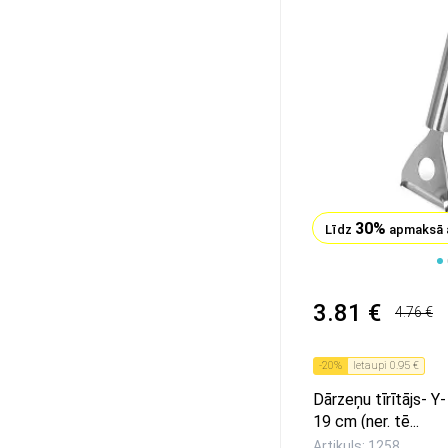
30%
Līdz
apmaksā 
1
3.81 €
4.76 €
-
20
%
Ietaupi
0.95 €
Dārzeņu tīrītājs- 
19 cm (ner. tē...
Artikuls: 1258