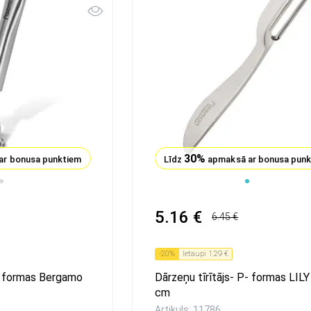
30%
ar bonusa punktiem
Līdz
apmaksā ar bonusa pun
1
2
3
4
5
5.16 €
6.45 €
-
20
%
Ietaupi
1.29 €
Y- formas Bergamo
Dārzeņu tīrītājs- P- formas LILY
cm
Artikuls: 11786