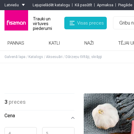
Latviešu
Lejupielādēt katalogu
Kā pasūtīt
Apmaksa
Piegāde
Trauki un
Visas preces
virtuves
piederumi
PANNAS
KATLI
NAŽI
TĒJAI U
Rīves, smalcinātaji, olu griezēji, griezēji
Kafijas kannas, turkas, kafijas dzirnaviņas
Formas ar pretpiedeguma pārklājumu
Karstumizturīgie paliktņi, virtuves cimdi
Galvenā lapa
Katalogs
Aksesuāri
Dārzeņu tīrītāji, skrāpji
3
preces
Cena