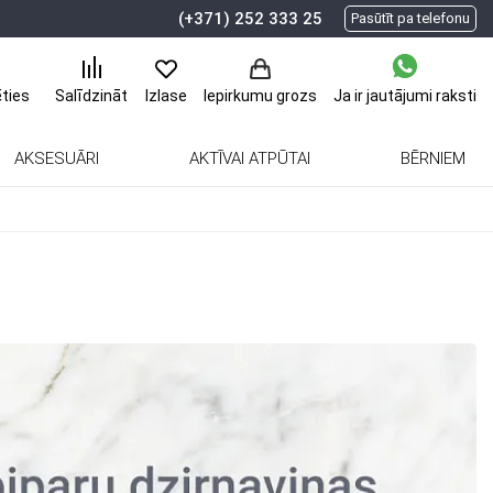
(+371) 252 333 25
Pasūtīt pa telefonu
ēties
Ja ir jautājumi
raksti
Salīdzināt
Izlase
Iepirkumu grozs
AKSESUĀRI
AKTĪVAI ATPŪTAI
BĒRNIEM