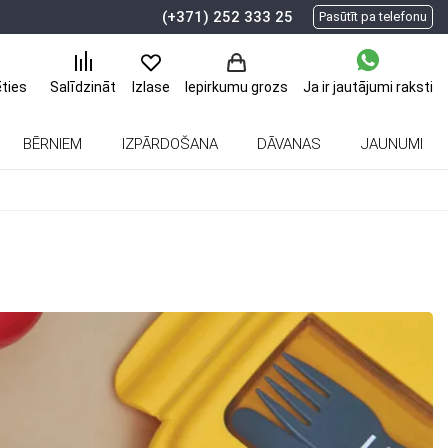
(+371) 252 333 25
Pasūtīt pa telefonu
ēties
Ja ir jautājumi
raksti
Salīdzināt
Izlase
Iepirkumu grozs
BĒRNIEM
IZPĀRDOŠANA
DĀVANAS
JAUNUMI