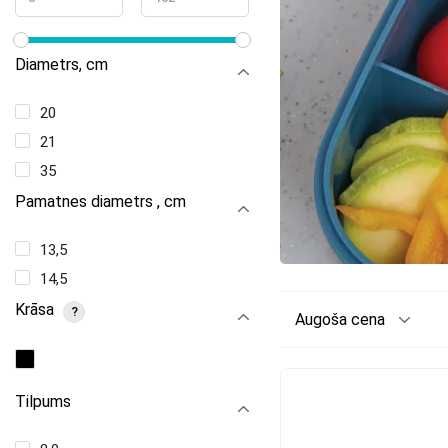
Diametrs, сm
20
21
35
Pamatnes diametrs , cm
13,5
14,5
Krāsa
?
Augoša cena
Tilpums