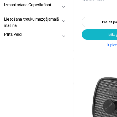
Izmantošana Cepeškrāsnī
Lietošana trauku mazgājamajā
Pasūtīt p
mašīnā
Plīts veidi
Ielikt
Ir pi