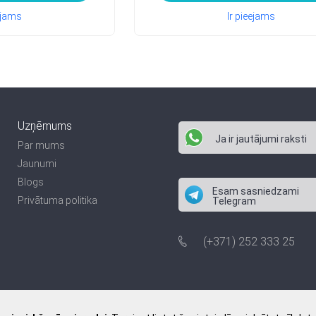
eejams
Ir pieejams
Uzņēmums
Ja ir jautājumi raksti
Par mums
Jaunumi
Blogs
Esam sasniedzami
Privātuma politika
Telegram
(+371) 252 333 25