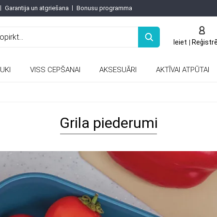
Garantija un atgriešana
Bonusu programma
Ieiet
Reģistr
UKI
VISS CEPŠANAI
AKSESUĀRI
AKTĪVAI ATPŪTAI
Keramiskās un porcelāna tējkannas
Grila piederumi