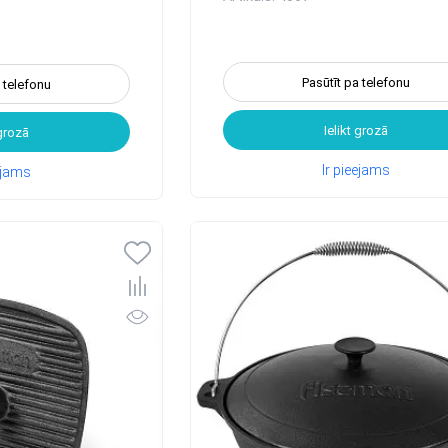
Pasūtīt pa telefonu
a telefonu
Ielikt grozā
 grozā
Ir pieejams
eejams