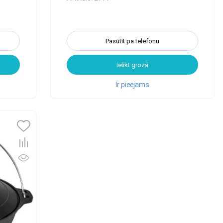
Pasūtīt pa telefonu
Ielikt grozā
Ir pieejams