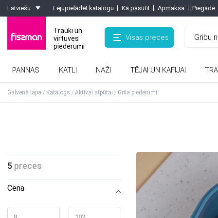
Latviešu
Lejupielādēt katalogu
Kā pasūtīt
Apmaksa
Piegāde
Trauki un
Visas preces
virtuves
piederumi
PANNAS
KATLI
NAŽI
TĒJAI UN KAFIJAI
TRA
Kafijas kannas, turkas, kafijas dzirnaviņas
Formas ar pretpiedeguma pārklājumu
Rīves, smalcinātaji, olu griezēji, griezēji
Karstumizturīgie paliktņi, virtuves cimdi
Galvenā lapa
Katalogs
Aktīvai atpūtai
Grila piederumi
5
preces
Cena