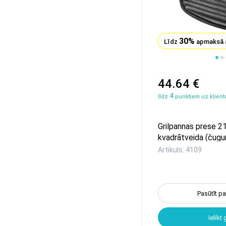
30%
Līdz
apmaksā 
1
2
44.64 €
4
līdz
punktiem uz klienta
Grilpannas prese 
kvadrātveida (čugu
Artikuls: 4109
Pasūtīt p
Ielikt