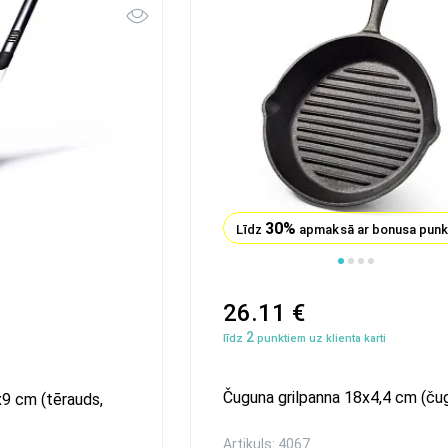
30%
Līdz
apmaksā ar bonusa pun
1
2
3
4
5
6
7
26.11 €
2
līdz
punktiem uz klienta karti
Čuguna grilpanna 18x4,4 cm (ču
x9 cm (tērauds,
Artikuls: 4067