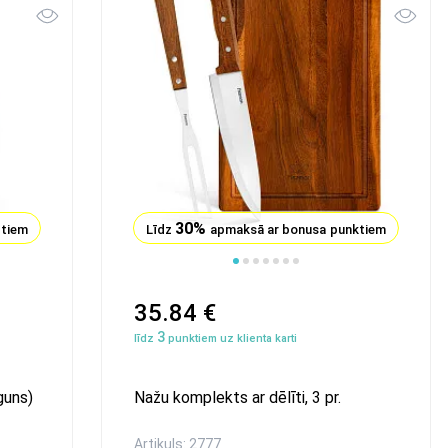
30%
ktiem
Līdz
apmaksā ar bonusa punktiem
35.84 €
3
līdz
punktiem uz klienta karti
guns)
Nažu komplekts ar dēlīti, 3 pr.
Artikuls: 2777