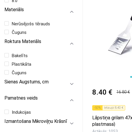
8.0
Materiāls
Nerūsējošs tērauds
Čuguns
Roktura Materiāls
Bakelīts
Plastikāta
Čuguns
1
2
3
4
Sienas Augstums, cm
8.40 €
16.80 €
Pamatnes veids
-
50
%
Ietaupi
8.40 €
Indukcijas
Lāpstiņa grilam 47
Izmantošana Mikroviļņu Krāsnī
plastmasa)
Artikuls: 1053