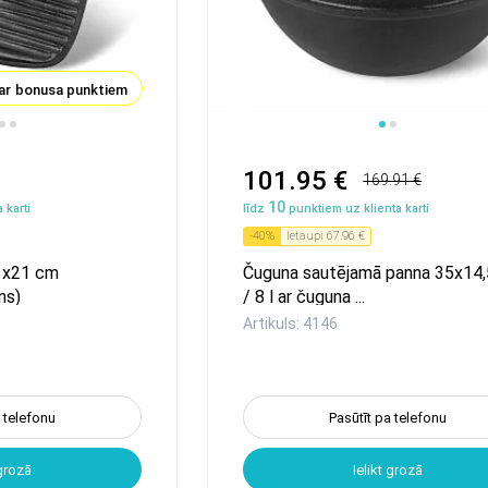
ar bonusa punktiem
101.95 €
169.91 €
10
 karti
līdz
punktiem uz klienta karti
-
40
%
Ietaupi
67.96 €
21x21 cm
Čuguna sautējamā panna 35x14
ns)
/ 8 l ar čuguna ...
Artikuls: 4146
a telefonu
Pasūtīt pa telefonu
 grozā
Ielikt grozā