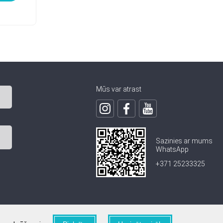
Mūs var atrast
Sazinies ar mums
WhatsApp
+371 25233325