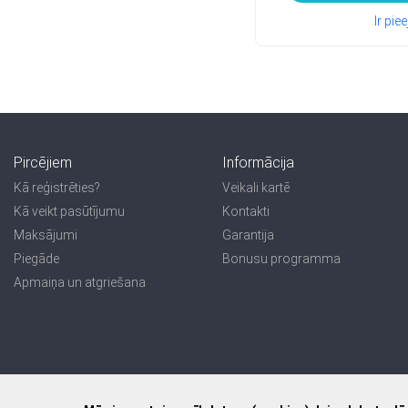
Ir pi
Pircējiem
Informācija
Kā reģistrēties?
Veikali kartē
Kā veikt pasūtījumu
Kontakti
Maksājumi
Garantija
Piegāde
Bonusu programma
Apmaiņa un atgriešana