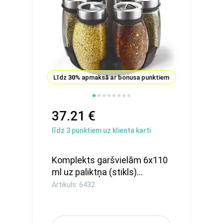
Līdz
30%
apmaksā ar bonusa punktiem
37.21 €
līdz
3
punktiem uz klienta karti
Komplekts garšvielām 6x110
ml uz paliktņa (stikls)...
Artikuls: 6432