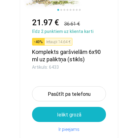
21.97 €
36.61 €
līdz
2
punktiem uz klienta karti
-
40
%
Ietaupi
14.64 €
Komplekts garšvielām 6x90
ml uz paliktņa (stikls)
Artikuls: 6433
Pasūtīt pa telefonu
Ielikt grozā
Ir pieejams