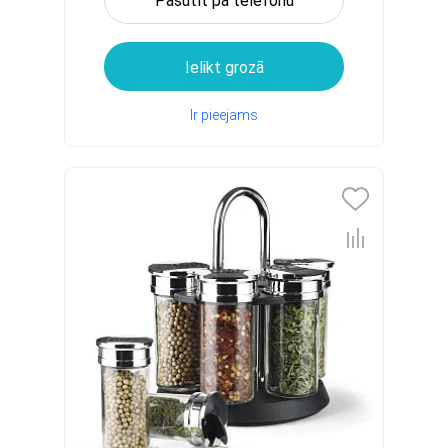
Pasūtīt pa telefonu
Ielikt grozā
Ir pieejams