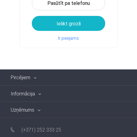
Pasūtīt pa telefonu
Ielikt grozā
Ir pieejams
Pircējiem
Informācija
Uzņēmums
(+371) 252 333 25