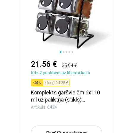
21.56 €
35.94 €
līdz
2
punktiem uz klienta karti
-
40
%
Ietaupi
14.38 €
Komplekts garšvielām 6x110
ml uz paliktņa (stikls)...
Artikuls: 6434