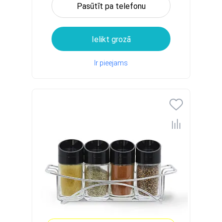
Pasūtīt pa telefonu
Ielikt grozā
Ir pieejams