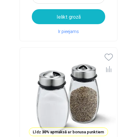
Ielikt grozā
Ir pieejams
Līdz
30%
apmaksā ar bonusa punktiem