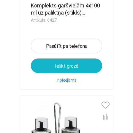
Komplekts garšvielām 4x100
ml uz paliktņa (stikls)...
Artikuls: 6427
Pasūtīt pa telefonu
Ielikt grozā
Ir pieejams