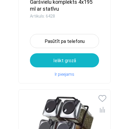
Garšvielu komplekts 4x195
ml ar statīvu
Artikuls: 6428
Pasūtīt pa telefonu
Ielikt grozā
Ir pieejams