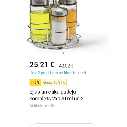
25.21 €
42.02 €
līdz
2
punktiem uz klienta karti
-
40
%
Ietaupi
16.81 €
Eļļas un etiķa pudeļu
komplets 2x170 ml un 2
garšv...
Artikuls: 6435