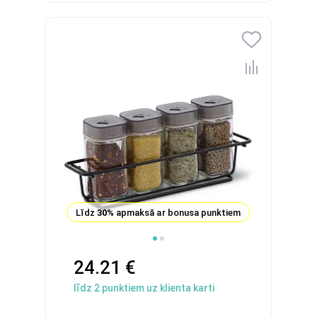
Līdz
30%
apmaksā ar bonusa punktiem
24.21 €
līdz
2
punktiem uz klienta karti