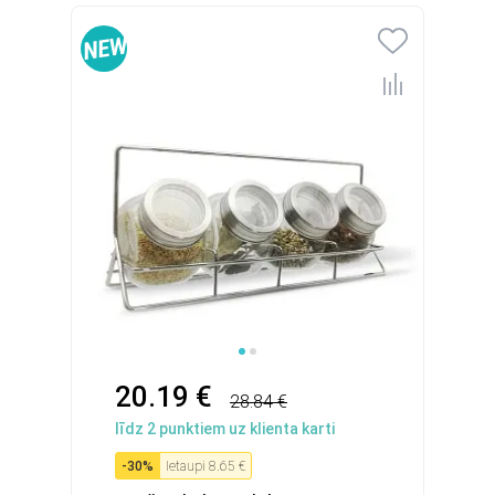
20.19 €
28.84 €
līdz
2
punktiem uz klienta karti
-
30
%
Ietaupi
8.65 €