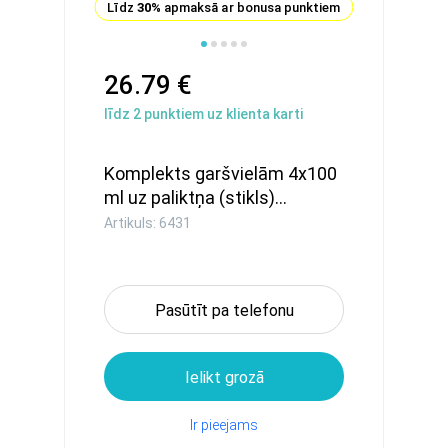
Līdz
30%
apmaksā ar bonusa punktiem
26.79 €
līdz
2
punktiem uz klienta karti
Komplekts garšvielām 4x100
ml uz paliktņa (stikls)...
Artikuls: 6431
Pasūtīt pa telefonu
Ielikt grozā
Ir pieejams