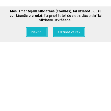
Mēs izmantojam sīkdatnes (cookies), lai uzlabotu Jūsu
iepirkšanās pieredzi
. Turpinot lietot šo vietni, Jūs piekrītat
sīkdatņu uzkrāšanai.
Piekrītu
Uzzināt vairāk