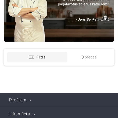
0
preces
Filtrs
Pircējiem
Informācija