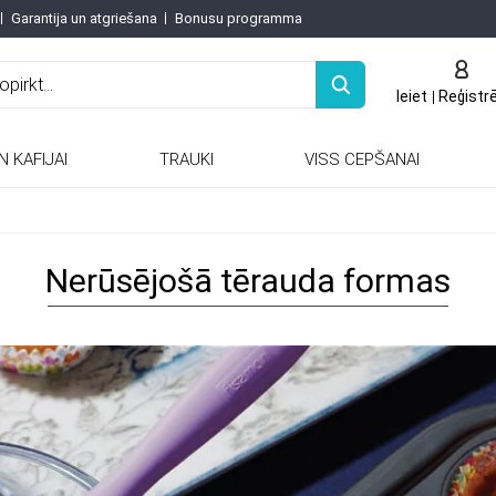
Garantija un atgriešana
Bonusu programma
Ieiet
Reģistr
N KAFIJAI
TRAUKI
VISS CEPŠANAI
Keramiskās / porcelāna tējkannas
Keramiskās un porcelāna tējkannas
Nerūsējošā tērauda formas