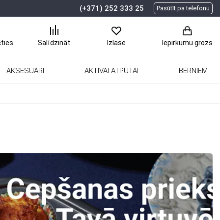
(+371) 252 333 25
Pasūtīt pa telefonu
ēties
Salīdzināt
Izlase
Iepirkumu grozs
AKSESUĀRI
AKTĪVAI ATPŪTAI
BĒRNIEM