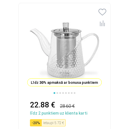
Līdz
30%
apmaksā ar bonusa punktiem
22.88 €
28.60 €
līdz
2
punktiem uz klienta karti
-
20
%
Ietaupi
5.72 €