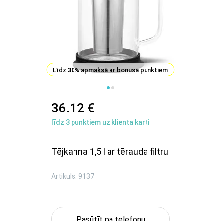
Līdz
30%
apmaksā ar bonusa punktiem
36.12 €
līdz
3
punktiem uz klienta karti
Tējkanna 1,5 l ar tērauda filtru
Artikuls: 9137
Pasūtīt pa telefonu