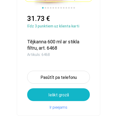
31.73 €
līdz
3
punktiem uz klienta karti
Tējkanna 600 ml ar stikla
filtru, art. 6468
Artikuls: 6468
Pasūtīt pa telefonu
Ielikt grozā
Ir pieejams