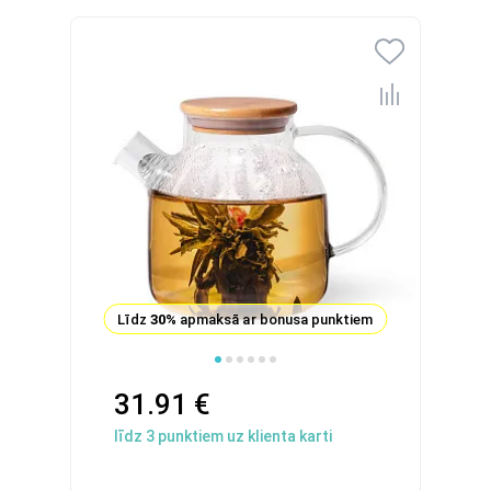
Līdz
30%
apmaksā ar bonusa punktiem
31.91 €
līdz
3
punktiem uz klienta karti