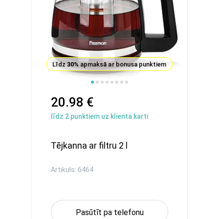
Līdz
30%
apmaksā ar bonusa punktiem
20.98 €
līdz
2
punktiem uz klienta karti
Tējkanna ar filtru 2 l
Artikuls: 6464
Pasūtīt pa telefonu