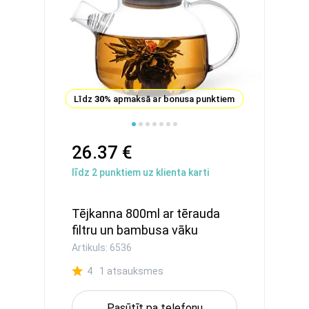
Līdz
30%
apmaksā ar bonusa punktiem
26.37 €
līdz
2
punktiem uz klienta karti
Tējkanna 800ml ar tērauda
filtru un bambusa vāku
Artikuls: 6536
4
1 atsauksmes
Pasūtīt pa telefonu