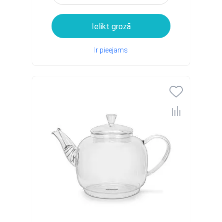
Ielikt grozā
Ir pieejams