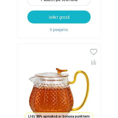
Ielikt grozā
Ir pieejams
Līdz
30%
apmaksā ar bonusa punktiem