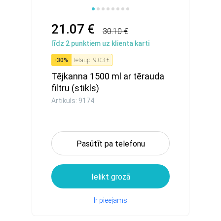
21.07 €
30.10 €
līdz
2
punktiem uz klienta karti
-
30
%
Ietaupi
9.03 €
Tējkanna 1500 ml ar tērauda
filtru (stikls)
Artikuls: 9174
Pasūtīt pa telefonu
Ielikt grozā
Ir pieejams