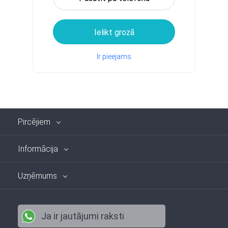
Ielikt grozā
Ir pieejams
Pircējiem
Informācija
Uzņēmums
Ja ir jautājumi raksti