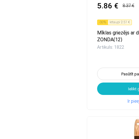
5.86 €
8.37 €
-
30
%
Ietaupi
2.51 €
Mīklas griezējs ar
ZONDA(12)
Artikuls: 1822
Pasūtīt p
Ielikt
Ir pi