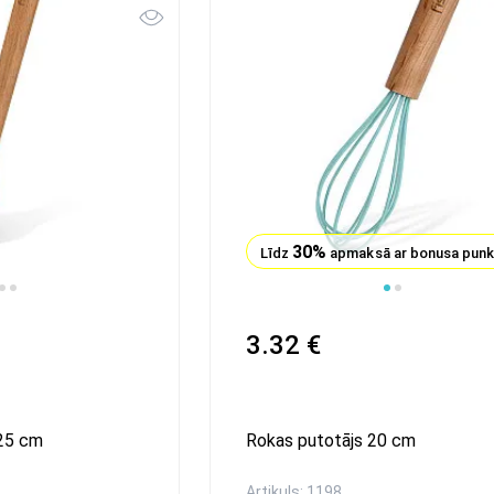
30%
Līdz
apmaksā ar bonusa pun
1
2
3
4
3.32 €
25 cm
Rokas putotājs 20 сm
Artikuls: 1198