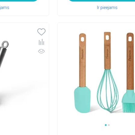
eejams
Ir pieejams
1