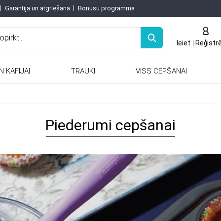
Garantija un atgriešana
Bonusu programma
Ieiet
Reģistr
N KAFIJAI
TRAUKI
VISS CEPŠANAI
Keramiskās / porcelāna tējkannas
Keramiskās un porcelāna tējkannas
Piederumi cepšanai