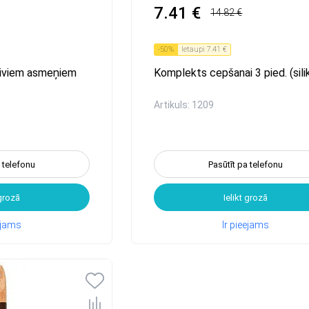
7.41 €
14.82 €
-
50
%
Ietaupi
7.41 €
 diviem asmeņiem
Komplekts cepšanai 3 pied. (sili
Artikuls: 1209
a telefonu
Pasūtīt pa telefonu
 grozā
Ielikt grozā
eejams
Ir pieejams