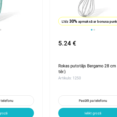
30%
Līdz
apmaksā ar bonusa pun
1
2
3
4
5
5.24 €
Rokas putotājs Bergamo 28 cm (
tēr.)
Artikuls: 1250
a telefonu
Pasūtīt pa telefonu
 grozā
Ielikt grozā