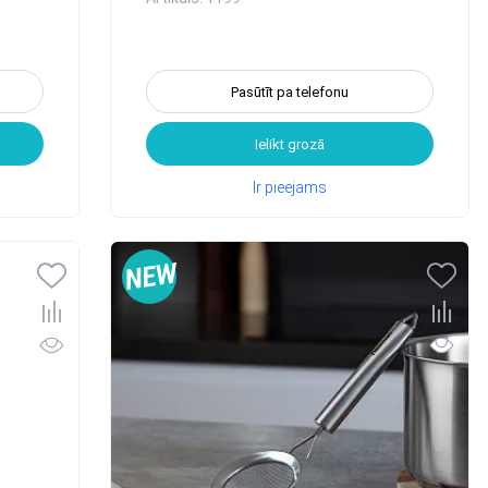
Pasūtīt pa telefonu
Ielikt grozā
Ir pieejams