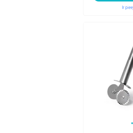
Ir pi
1
2