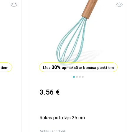
30%
ktiem
Līdz
apmaksā ar bonusa punktiem
3.56 €
Rokas putotājs 25 сm
Artikuls: 1199