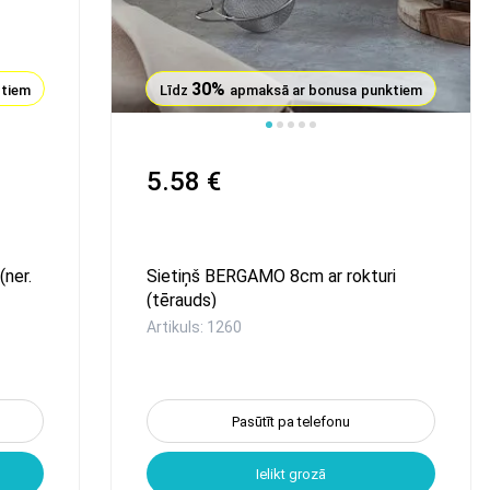
30%
ktiem
Līdz
apmaksā ar bonusa punktiem
5.58 €
ner.
Sietiņš BERGAMO 8cm ar rokturi
(tērauds)
Artikuls: 1260
Pasūtīt pa telefonu
Ielikt grozā