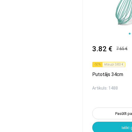
1
2
3.82 €
7.65 €
-
50
%
Ietaupi
3.83 €
Putotājs 34cm
Artikuls: 1488
Pasūtīt p
Ielikt