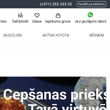
(+371) 252 333 25
Pasūtīt pa telefonu
ēties
Ja ir jautājumi
raksti
Salīdzināt
Izlase
Iepirkumu grozs
AKSESUĀRI
AKTĪVAI ATPŪTAI
BĒRNIEM