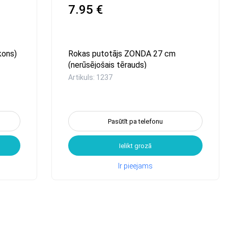
7.95 €
kons)
Rokas putotājs ZONDA 27 cm
(nerūsējošais tērauds)
Artikuls: 1237
Pasūtīt pa telefonu
Ielikt grozā
Ir pieejams