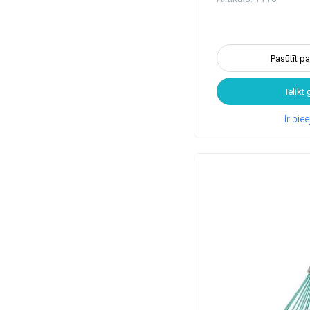
Pasūtīt p
Ielikt
Ir pi