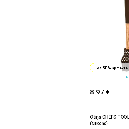
30%
Līdz
apmaksā 
8.97 €
Otiņa CHEFS TOOL
(silikons)