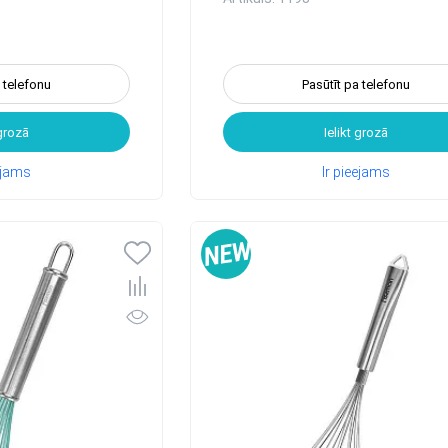
a telefonu
Pasūtīt pa telefonu
 grozā
Ielikt grozā
eejams
Ir pieejams