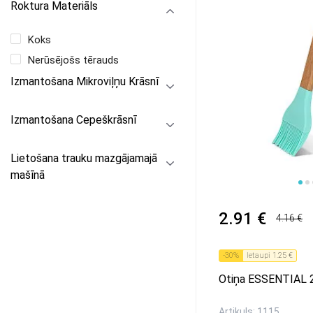
Roktura Materiāls
Koks
Nerūsējošs tērauds
Izmantošana Mikroviļņu Krāsnī
Izmantošana Cepeškrāsnī
Lietošana trauku mazgājamajā
mašīnā
1
2
2.91 €
4.16 €
-
30
%
Ietaupi
1.25 €
Otiņa ESSENTIAL 
Artikuls: 1115