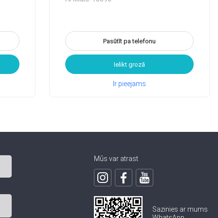
Pasūtīt pa telefonu
Ielikt grozā
Ir pieejams
Mūs var atrast
Sazinies ar mums
WhatsApp