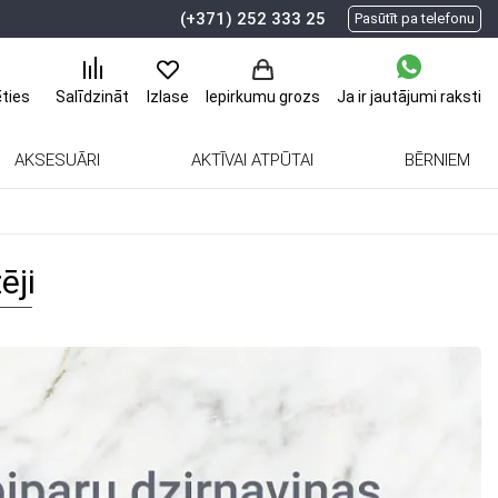
(+371) 252 333 25
Pasūtīt pa telefonu
ēties
Ja ir jautājumi
raksti
Salīdzināt
Izlase
Iepirkumu grozs
AKSESUĀRI
AKTĪVAI ATPŪTAI
BĒRNIEM
ēji