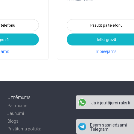
a telefonu
Pasūtīt pa telefonu
 grozā
Ielikt grozā
eejams
Ir pieejams
Uzņēmums
Ja ir jautājumi raksti
Par mums
Jaunumi
Blogs
Esam sasniedzami
Privātuma politika
Telegram