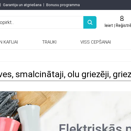
Garantija un atgriešana
Bonusu programma
Ieiet
Reģistr
N KAFIJAI
TRAUKI
VISS CEPŠANAI
Keramiskās / porcelāna tējkannas
Keramiskās un porcelāna tējkannas
ves, smalcinātaji, olu griezēji, griez