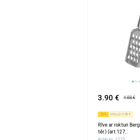
1
2
3
4
3.90 €
4.88 €
-
20
%
Ietaupi
0.98 €
Rīve ar rokturi Ber
tēr.) (art.127...
Artikuls: 1273