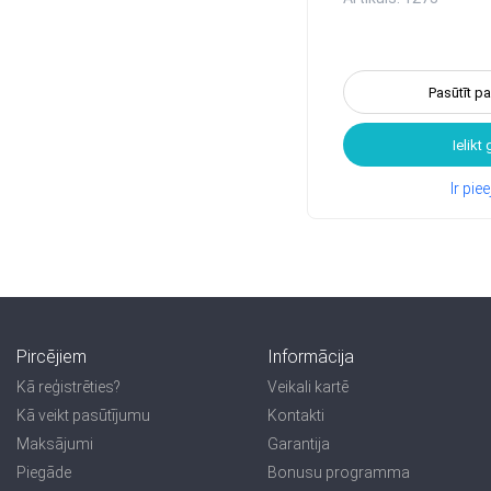
Pasūtīt p
Ielikt
Ir pi
Pircējiem
Informācija
Kā reģistrēties?
Veikali kartē
Kā veikt pasūtījumu
Kontakti
Maksājumi
Garantija
Piegāde
Bonusu programma