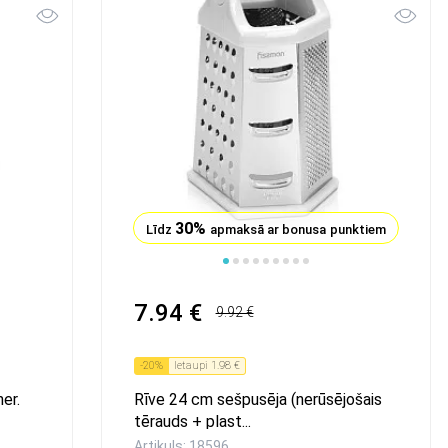
30%
Līdz
apmaksā ar bonusa punktiem
7.94 €
9.92 €
-
20
%
Ietaupi
1.98 €
er.
Rīve 24 cm sešpusēja (nerūsējošais
tērauds + plast...
Artikuls: 18596