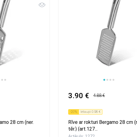
1
2
3
4
5
6
7
8
9
3.90 €
4.88 €
-
20
%
Ietaupi
0.98 €
gamo 28 cm (ner.
Rīve ar rokturi Bergamo 28 cm (n
tēr.) (art.127...
Artikuls: 1272