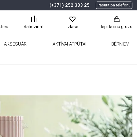
(+371) 252 333 25
Pasūtīt pa telefonu
ēties
Salīdzināt
Izlase
Iepirkumu grozs
AKSESUĀRI
AKTĪVAI ATPŪTAI
BĒRNIEM