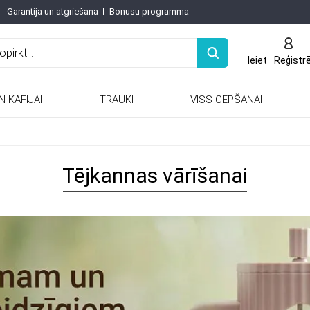
Garantija un atgriešana
Bonusu programma
Ieiet
Reģistr
N KAFIJAI
TRAUKI
VISS CEPŠANAI
Keramiskās / porcelāna tējkannas
Keramiskās un porcelāna tējkannas
Tējkannas vārīšanai