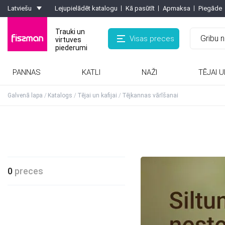
Latviešu
Lejupielādēt katalogu
Kā pasūtīt
Apmaksa
Piegāde
Trauki un
Visas preces
virtuves
piederumi
PANNAS
KATLI
NAŽI
TĒJAI U
Rīves, smalcinātaji, olu griezēji, griezēji
Kafijas kannas, turkas, kafijas dzirnaviņas
Formas ar pretpiedeguma pārklājumu
Karstumizturīgie paliktņi, virtuves cimdi
Galvenā lapa
Katalogs
Tējai un kafijai
Tējkannas vārīšanai
0
preces