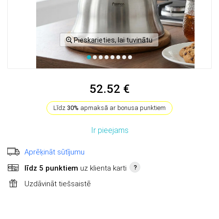
Pieskarieties, lai tuvinātu
52.52 €
Līdz
30%
apmaksā ar bonusa punktiem
Ir pieejams
Aprēķināt sūtījumu
līdz 5 punktiem
uz klienta karti
?
Uzdāvināt tiešsaistē