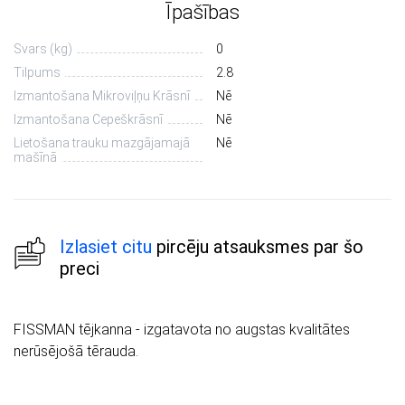
Īpašības
Svars (kg)
0
Tilpums
2.8
Izmantošana Mikroviļņu Krāsnī
Nē
Izmantošana Cepeškrāsnī
Nē
Lietošana trauku mazgājamajā
Nē
mašīnā
Izlasiet citu
pircēju atsauksmes par šo
preci
FISSMAN tējkanna - izgatavota no augstas kvalitātes
nerūsējošā tērauda.