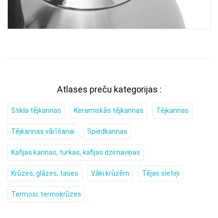
Atlases preču kategorijas :
Stikla tējkannas
Keramiskās tējkannas
Tējkannas
Tējkannas vārīšanai
Spiedkannas
Kafijas kannas, turkas, kafijas dzirnaviņas
Krūzes, glāzes, tases
Vāki krūzēm
Tējas sietiņi
Termosi, termokrūzes