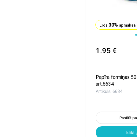
30%
Līdz
apmaksā 
1
1.95 €
Papīra formiņas 50
art.6634
Artikuls: 6634
Pasūtīt p
Ielikt