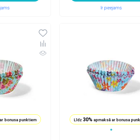
eejams
Ir pieejams
30%
ar bonusa punktiem
Līdz
apmaksā ar bonusa pun