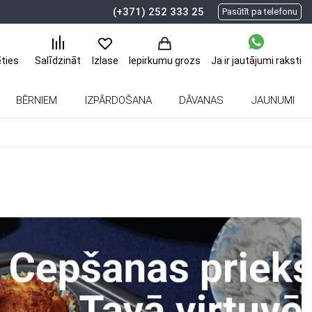
(+371) 252 333 25
Pasūtīt pa telefonu
ēties
Ja ir jautājumi
raksti
Salīdzināt
Izlase
Iepirkumu grozs
BĒRNIEM
IZPĀRDOŠANA
DĀVANAS
JAUNUMI