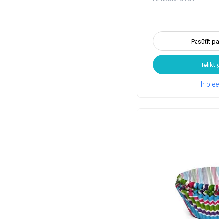
Pasūtīt p
Ielikt
Ir pi