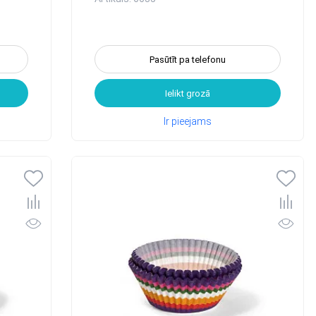
Pasūtīt pa telefonu
Ielikt grozā
Ir pieejams