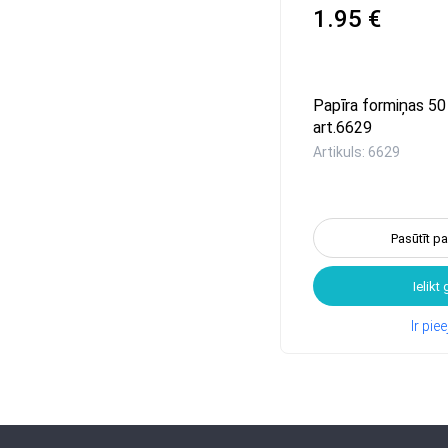
1.95 €
Papīra formiņas 50
art.6629
Artikuls: 6629
Pasūtīt p
Ielikt
Ir pi