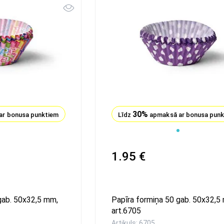
30%
ar bonusa punktiem
Līdz
apmaksā ar bonusa pun
1
1.95 €
gab. 50x32,5 mm,
Papīra formiņa 50 gab. 50x32,5
art.6705
Artikuls: 6705