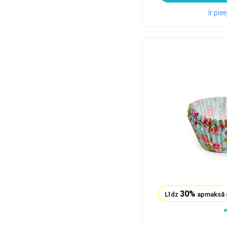
Ir pi
30%
Līdz
apmaksā 
1