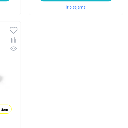
Ir pieejams
ktiem