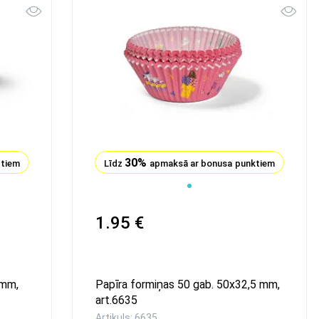
30%
ktiem
Līdz
apmaksā ar bonusa punktiem
1.95 €
 mm,
Papīra formiņas 50 gab. 50x32,5 mm,
art.6635
Artikuls: 6635