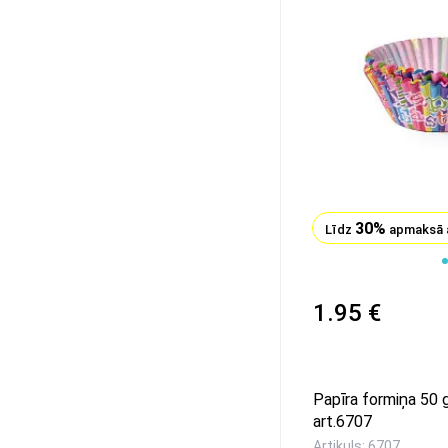
30%
Līdz
apmaksā 
1
1.95 €
Papīra formiņa 50 
art.6707
Artikuls: 6707