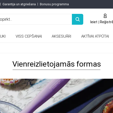
Garantija un atgriešana
Bonusu programma
Ieiet
Reģistr
UKI
VISS CEPŠANAI
AKSESUĀRI
AKTĪVAI ATPŪTAI
Keramiskās un porcelāna tējkannas
Vienreizlietojamās formas