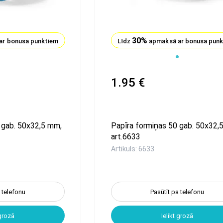
30%
ar bonusa punktiem
Līdz
apmaksā ar bonusa pun
1
1.95 €
 gab. 50x32,5 mm,
Papīra formiņas 50 gab. 50x32,
art.6633
Artikuls: 6633
a telefonu
Pasūtīt pa telefonu
 grozā
Ielikt grozā