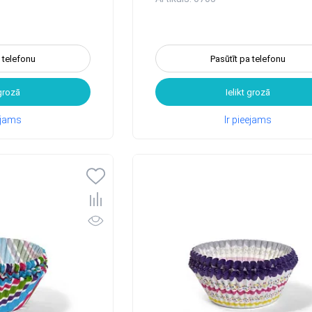
a telefonu
Pasūtīt pa telefonu
 grozā
Ielikt grozā
eejams
Ir pieejams