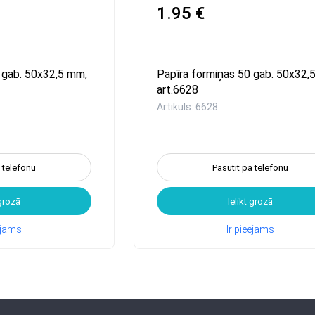
1.95 €
 gab. 50x32,5 mm,
Papīra formiņas 50 gab. 50x32,
art.6628
Artikuls: 6628
a telefonu
Pasūtīt pa telefonu
 grozā
Ielikt grozā
eejams
Ir pieejams