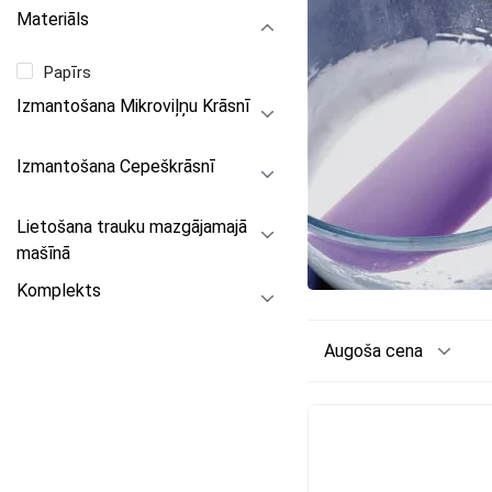
Materiāls
Papīrs
Izmantošana Mikroviļņu Krāsnī
Izmantošana Cepeškrāsnī
Lietošana trauku mazgājamajā
mašīnā
Komplekts
Augoša cena