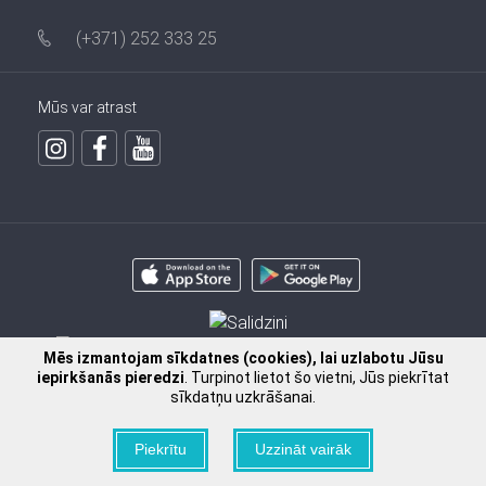
(+371) 252 333 25
Mūs var atrast
Mēs izmantojam sīkdatnes (cookies), lai uzlabotu Jūsu
iepirkšanās pieredzi
. Turpinot lietot šo vietni, Jūs piekrītat
sīkdatņu uzkrāšanai.
Piekrītu
Uzzināt vairāk
2009 - 2026 © SIA FISSMAN