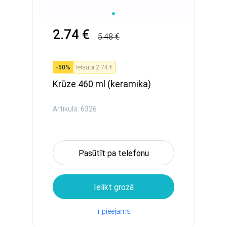
2.74 €
5.48 €
-
50
%
Ietaupi
2.74 €
Krūze 460 ml (keramika)
Artikuls: 6326
Pasūtīt pa telefonu
Ielikt grozā
Ir pieejams