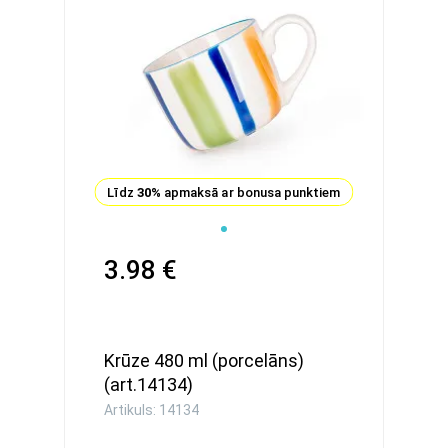
Līdz
30%
apmaksā ar bonusa punktiem
3.98 €
Krūze 480 ml (porcelāns)
(art.14134)
Artikuls: 14134