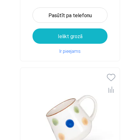
Pasūtīt pa telefonu
Ielikt grozā
Ir pieejams