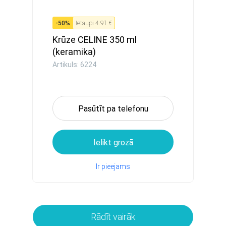
-
50
%
Ietaupi
4.91 €
Krūze CELINE 350 ml
(keramika)
Artikuls: 6224
Pasūtīt pa telefonu
Ielikt grozā
Ir pieejams
Rādīt vairāk