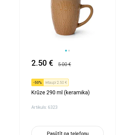
2.50 €
5.00 €
-
50
%
Ietaupi
2.50 €
Krūze 290 ml (keramika)
Artikuls: 6323
Pasūtīt pa telefonu