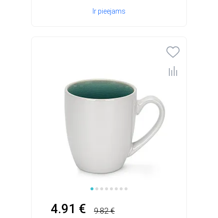
Ir pieejams
4.91 €
9.82 €