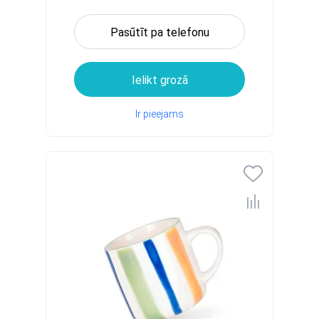
Pasūtīt pa telefonu
Ielikt grozā
Ir pieejams