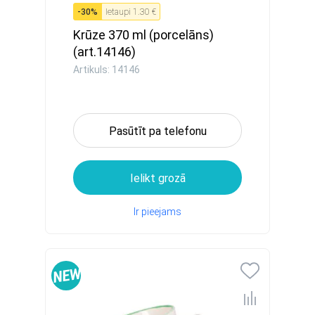
-
30
%
Ietaupi
1.30 €
Krūze 370 ml (porcelāns)
(art.14146)
Artikuls: 14146
Pasūtīt pa telefonu
Ielikt grozā
Ir pieejams