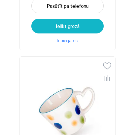
Pasūtīt pa telefonu
Ielikt grozā
Ir pieejams