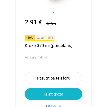
2.91 €
4.16 €
-
30
%
Ietaupi
1.25 €
Krūze 370 ml (porcelāns)
Artikuls: 14141
Pasūtīt pa telefonu
Ielikt grozā
Ir pieejams