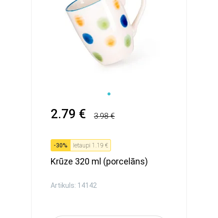
2.79 €
3.98 €
-
30
%
Ietaupi
1.19 €
Krūze 320 ml (porcelāns)
Artikuls: 14142