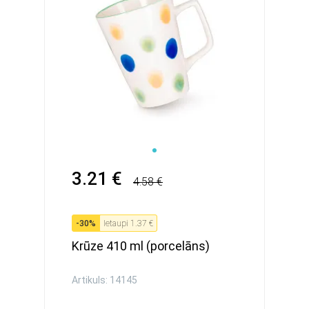
3.21 €
4.58 €
-
30
%
Ietaupi
1.37 €
Krūze 410 ml (porcelāns)
Artikuls: 14145