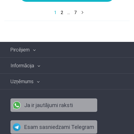
1
2
...
7
Pircējiem
Informācija
Uzņēmums
Ja ir jautājumi raksti
Esam sasniedzami Telegram