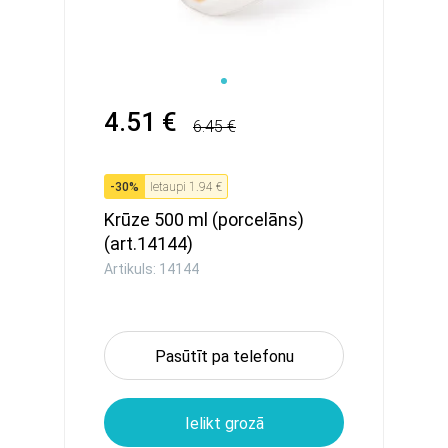
4.51 €
6.45 €
-
30
%
Ietaupi
1.94 €
Krūze 500 ml (porcelāns)
(art.14144)
Artikuls: 14144
Pasūtīt pa telefonu
Ielikt grozā