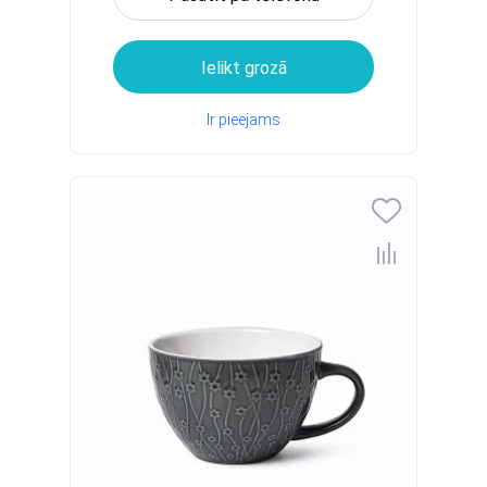
Ielikt grozā
Ir pieejams