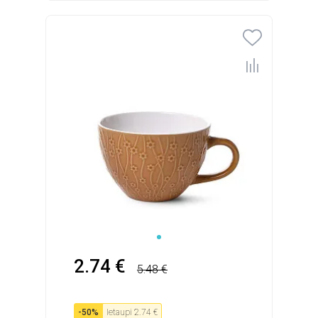
2.74 €
5.48 €
-
50
%
Ietaupi
2.74 €