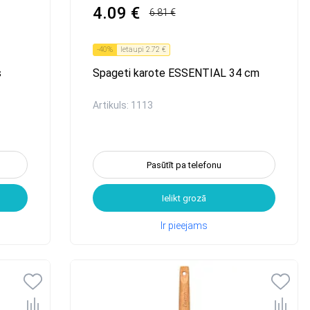
4.09 €
6.81 €
-
40
%
Ietaupi
2.72 €
s
Spageti karote ESSENTIAL 34 cm
Artikuls: 1113
Pasūtīt pa telefonu
Ielikt grozā
Ir pieejams