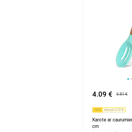
1
2
3
4
4.09 €
6.81 €
-
40
%
Ietaupi
2.72 €
Karote ar caurum
cm