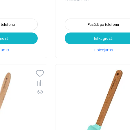
a telefonu
Pasūtīt pa telefonu
 grozā
Ielikt grozā
eejams
Ir pieejams