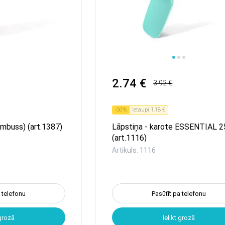
1
2
3
2.74 €
3.92 €
-
30
%
Ietaupi
1.18 €
mbuss) (art.1387)
Lāpstiņa - karote ESSENTIAL 
(art.1116)
Artikuls: 1116
a telefonu
Pasūtīt pa telefonu
 grozā
Ielikt grozā