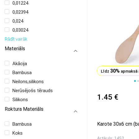
0,01224
0,02394
0,024
0,03024
Rādīt vairāk
Materiāls
Akācija
30%
Līdz
apmaksā 
Bambusa
Neilons,silikons
1
2
Nerūsējošs tērauds
1.45 €
Silikons
Roktura Materiāls
Karote 30x6 cm (b
Bambusa
Koks
Artikuls: 1452