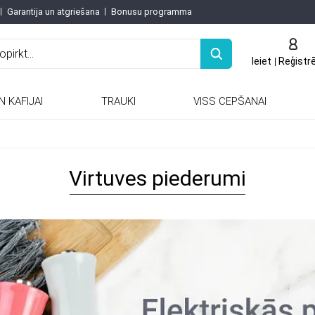
Garantija un atgriešana
Bonusu programma
Ieiet
Reģistr
N KAFIJAI
TRAUKI
VISS CEPŠANAI
Keramiskās / porcelāna tējkannas
Keramiskās un porcelāna tējkannas
Virtuves piederumi