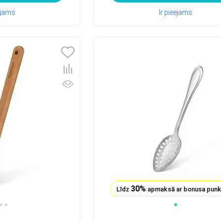
eejams
Ir pieejams
30%
Līdz
apmaksā ar bonusa pun
1
2
3
4