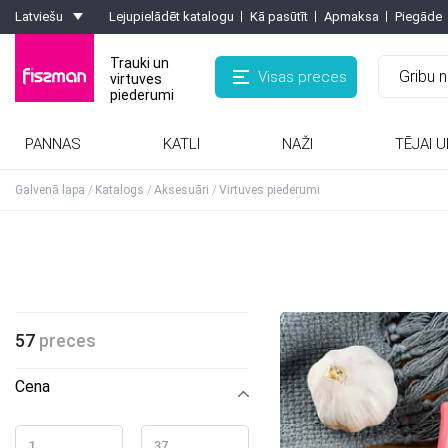
Latviešu
Lejupielādēt katalogu
Kā pasūtīt
Apmaksa
Piegāde
Trauki un
Visas preces
virtuves
piederumi
PANNAS
KATLI
NAŽI
TĒJAI U
Rīves, smalcinātaji, olu griezēji, griezēji
Kafijas kannas, turkas, kafijas dzirnaviņas
Formas ar pretpiedeguma pārklājumu
Karstumizturīgie paliktņi, virtuves cimdi
Galvenā lapa
Katalogs
Aksesuāri
Virtuves piederumi
57
preces
Cena