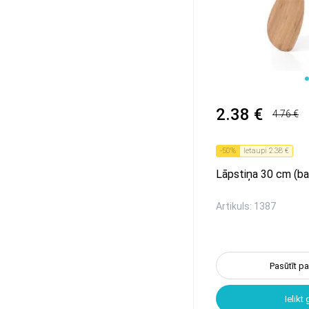
1
2
3
2.38 €
4.76 €
-
50
%
Ietaupi
2.38 €
Lāpstiņa 30 cm (ba
Artikuls: 1387
Pasūtīt p
Ielikt