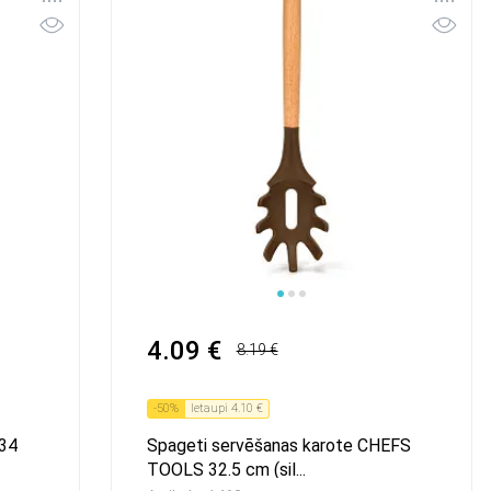
4.09 €
8.19 €
-
50
%
Ietaupi
4.10 €
 34
Spageti servēšanas karote CHEFS
TOOLS 32.5 cm (sil...