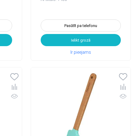
Pasūtīt pa telefonu
Ielikt grozā
Ir pieejams