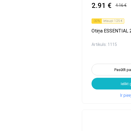
2.91 €
4.16 €
-
30
%
Ietaupi
1.25 €
Otiņa ESSENTIAL 
Artikuls: 1115
Pasūtīt p
Ielikt
Ir pi