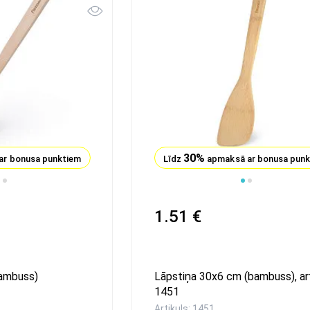
30%
ar bonusa punktiem
Līdz
apmaksā ar bonusa pun
1
2
3
4
1.51 €
ambuss)
Lāpstiņa 30x6 cm (bambuss), ar
1451
Artikuls: 1451