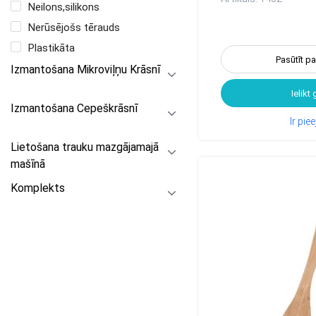
Neilons,silikons
Nerūsējošs tērauds
Plastikāta
Pasūtīt p
Izmantošana Mikroviļņu Krāsnī
Ielikt
Izmantošana Cepeškrāsnī
Ir pi
Lietošana trauku mazgājamajā
mašīnā
Komplekts