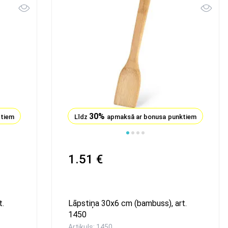
30%
ktiem
Līdz
apmaksā ar bonusa punktiem
1.51 €
t.
Lāpstiņa 30x6 cm (bambuss), art.
1450
Artikuls: 1450