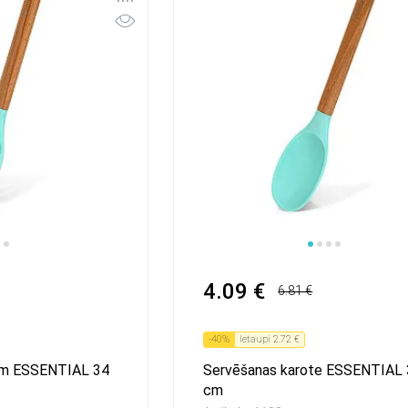
1
2
3
4.09 €
6.81 €
-
40
%
Ietaupi
2.72 €
iem ESSENTIAL 34
Servēšanas karote ESSENTIAL
cm