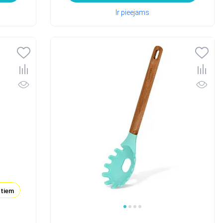
Ir pieejams
ktiem