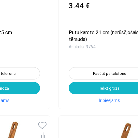
3.44 €
25 cm
Putu karote 21 cm (nerūsējošai
tērauds)
Artikuls: 3764
a telefonu
Pasūtīt pa telefonu
 grozā
Ielikt grozā
eejams
Ir pieejams