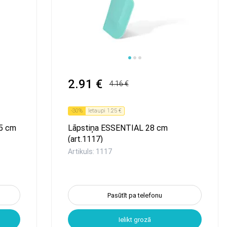
2.91 €
4.16 €
-
30
%
Ietaupi
1.25 €
25 cm
Lāpstiņa ESSENTIAL 28 cm
(art.1117)
Artikuls: 1117
Pasūtīt pa telefonu
Ielikt grozā