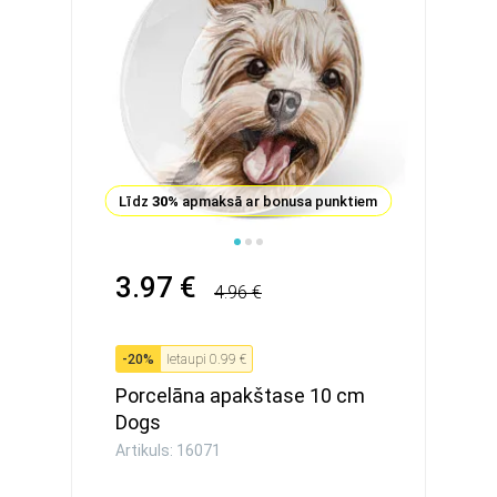
Līdz
30%
apmaksā ar bonusa punktiem
3.97 €
4.96 €
-
20
%
Ietaupi
0.99 €
Porcelāna apakštase 10 cm
Dogs
Artikuls: 16071