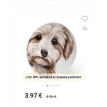
Līdz
30%
apmaksā ar bonusa punktiem
3.97 €
4.96 €