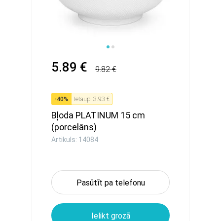
5.89 €
9.82 €
-
40
%
Ietaupi
3.93 €
Bļoda PLATINUM 15 cm
(porcelāns)
Artikuls: 14084
Pasūtīt pa telefonu
Ielikt grozā