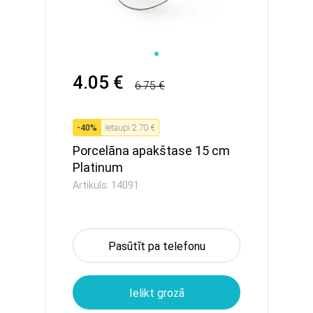
4.05 €
6.75 €
-
40
%
Ietaupi
2.70 €
Porcelāna apakštase 15 cm
Platinum
Artikuls: 14091
Pasūtīt pa telefonu
Ielikt grozā