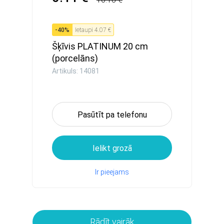
-
40
%
Ietaupi
4.07 €
Šķīvis PLATINUM 20 cm
(porcelāns)
Artikuls: 14081
Pasūtīt pa telefonu
Ielikt grozā
Ir pieejams
Rādīt vairāk