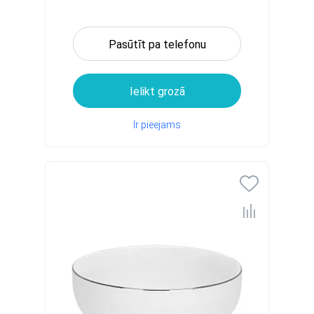
Pasūtīt pa telefonu
Ielikt grozā
Ir pieejams