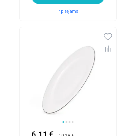
Ir pieejams
6.11 €
10.18 €