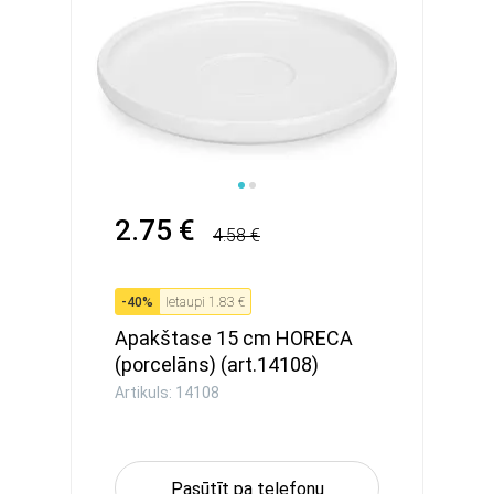
2.75 €
4.58 €
-
40
%
Ietaupi
1.83 €
Apakštase 15 cm HORECA
(porcelāns) (art.14108)
Artikuls: 14108
Pasūtīt pa telefonu