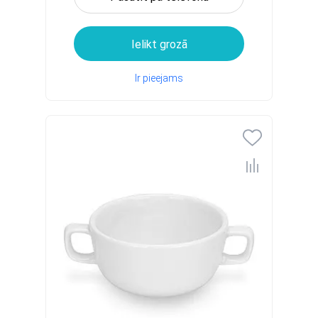
Ielikt grozā
Ir pieejams