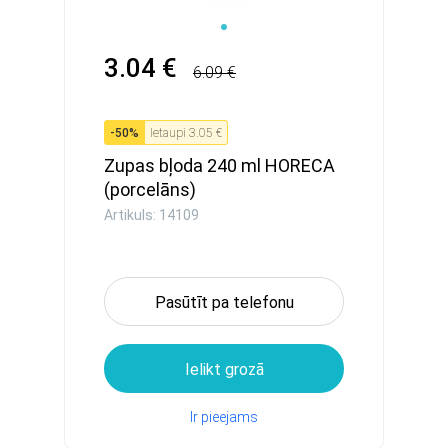
3.04 €
6.09 €
-
50
%
Ietaupi
3.05 €
Zupas bļoda 240 ml HORECA
(porcelāns)
Artikuls: 14109
Pasūtīt pa telefonu
Ielikt grozā
Ir pieejams