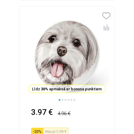
Līdz
30%
apmaksā ar bonusa punktiem
3.97 €
4.96 €
-
20
%
Ietaupi
0.99 €