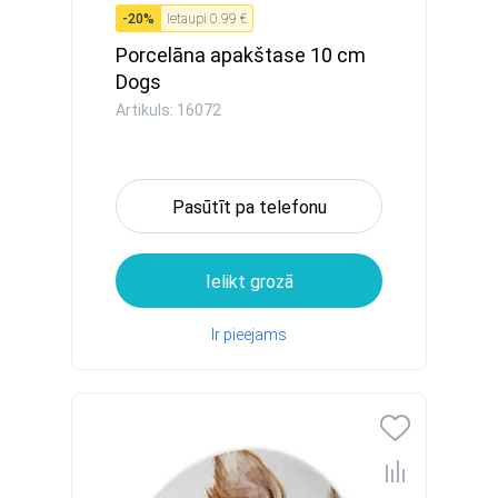
-
20
%
Ietaupi
0.99 €
Porcelāna apakštase 10 cm
Dogs
Artikuls: 16072
Pasūtīt pa telefonu
Ielikt grozā
Ir pieejams