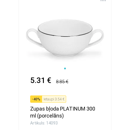
5.31 €
8.85 €
-
40
%
Ietaupi
3.54 €
Zupas bļoda PLATINUM 300
ml (porcelāns)
Artikuls: 14093