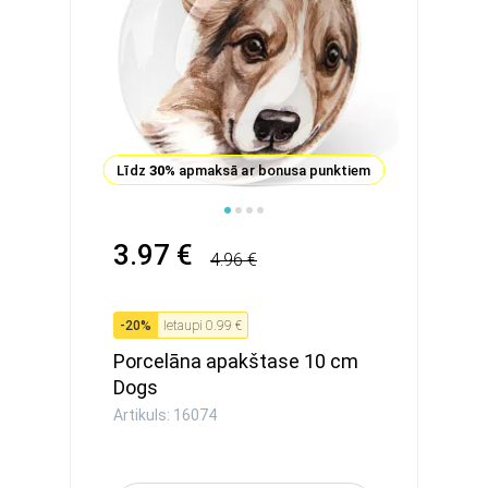
Līdz
30%
apmaksā ar bonusa punktiem
3.97 €
4.96 €
-
20
%
Ietaupi
0.99 €
Porcelāna apakštase 10 cm
Dogs
Artikuls: 16074