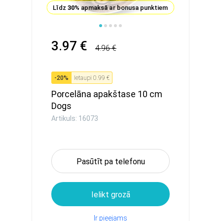
Līdz
30%
apmaksā ar bonusa punktiem
3.97 €
4.96 €
-
20
%
Ietaupi
0.99 €
Porcelāna apakštase 10 cm
Dogs
Artikuls: 16073
Pasūtīt pa telefonu
Ielikt grozā
Ir pieejams