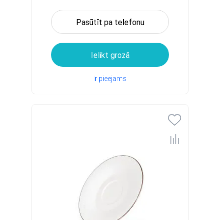
Pasūtīt pa telefonu
Ielikt grozā
Ir pieejams