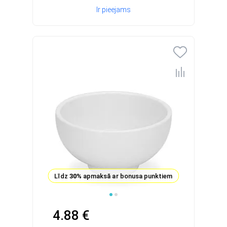
Ir pieejams
Līdz
30%
apmaksā ar bonusa punktiem
4.88 €