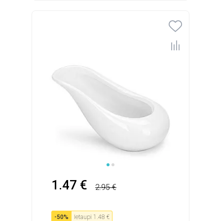
1.47 €
2.95 €
-
50
%
Ietaupi
1.48 €