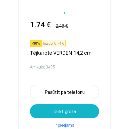
1.74 €
2.48 €
-
30
%
Ietaupi
0.74 €
Tējkarote VERDEN 14,2 cm
Artikuls: 3495
Pasūtīt pa telefonu
Ielikt grozā
Ir pieejams