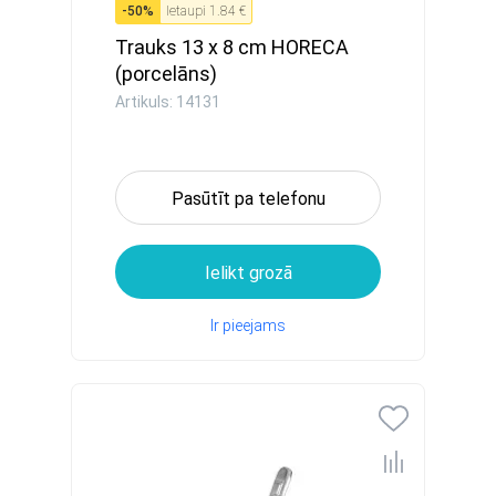
-
50
%
Ietaupi
1.84 €
Trauks 13 x 8 cm HORECA
(porcelāns)
Artikuls: 14131
Pasūtīt pa telefonu
Ielikt grozā
Ir pieejams