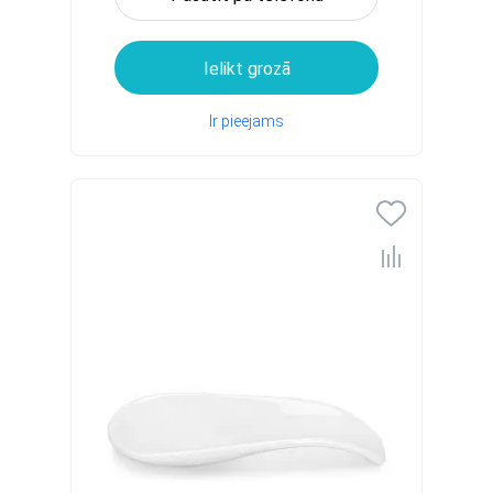
Ielikt grozā
Ir pieejams