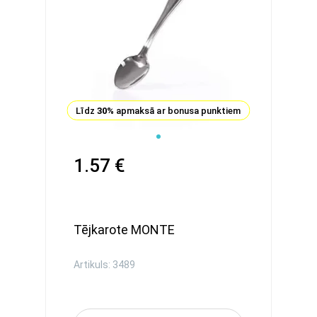
Līdz
30%
apmaksā ar bonusa punktiem
1.57 €
Tējkarote MONTE
Artikuls: 3489