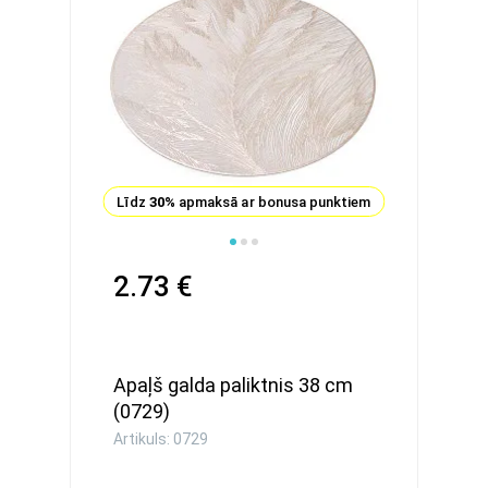
Līdz
30%
apmaksā ar bonusa punktiem
2.73 €
Apaļš galda paliktnis 38 cm
(0729)
Artikuls: 0729