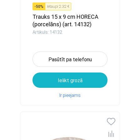
-
50
%
Ietaupi
2.32 €
Trauks 15 x 9 cm HORECA
(porcelāns) (art. 14132)
Artikuls: 14132
Pasūtīt pa telefonu
Ielikt grozā
Ir pieejams