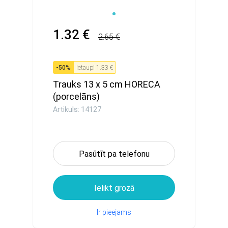
1.32 €
2.65 €
-
50
%
Ietaupi
1.33 €
Trauks 13 x 5 cm HORECA
(porcelāns)
Artikuls: 14127
Pasūtīt pa telefonu
Ielikt grozā
Ir pieejams