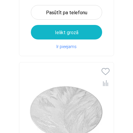
Pasūtīt pa telefonu
Ielikt grozā
Ir pieejams