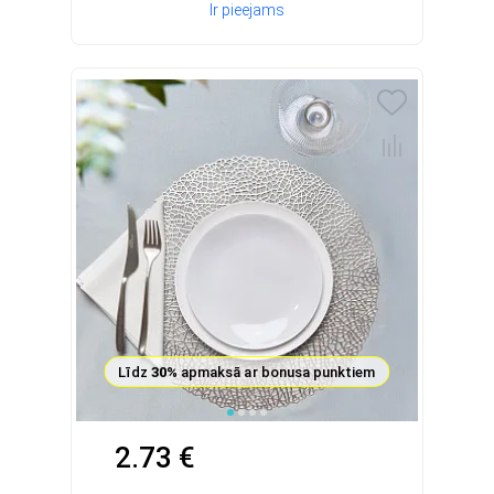
Ir pieejams
Līdz
30%
apmaksā ar bonusa punktiem
2.73 €