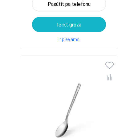
Pasūtīt pa telefonu
Ielikt grozā
Ir pieejams