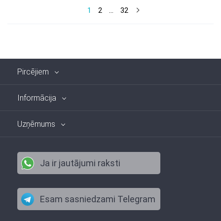
1
2
...
32
Pircējiem
Informācija
Uzņēmums
Ja ir jautājumi raksti
Esam sasniedzami Telegram