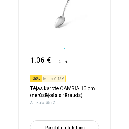
1.06 €
1.51 €
-
30
%
Ietaupi
0.45 €
Tējas karote CAMBIA 13 cm
(nerūsējošais tērauds)
Artikuls: 3552
Pasūtīt pa telefonu