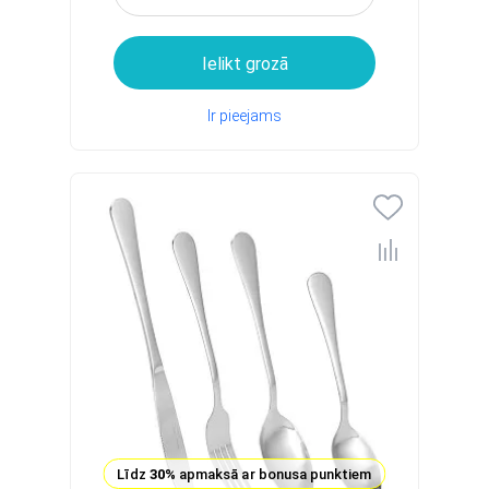
Ielikt grozā
Ir pieejams
Līdz
30%
apmaksā ar bonusa punktiem