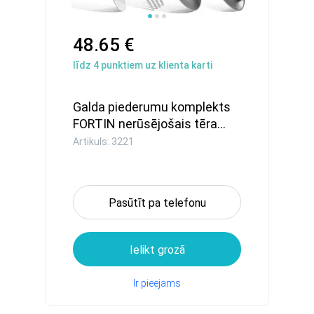
48.65 €
līdz
4
punktiem uz klienta karti
Galda piederumu komplekts
FORTIN nerūsējošais tēra...
Artikuls: 3221
Pasūtīt pa telefonu
Ielikt grozā
Ir pieejams