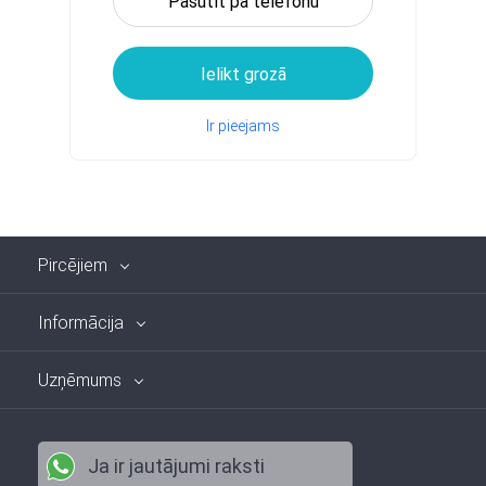
Pasūtīt pa telefonu
Ielikt grozā
Ir pieejams
Pircējiem
Informācija
Uzņēmums
Ja ir jautājumi raksti