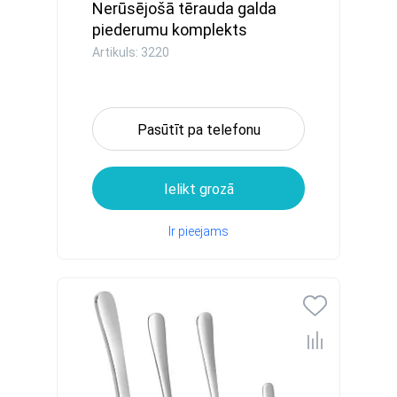
Nerūsējošā tērauda galda
piederumu komplekts
FIANO...
Artikuls: 3220
Pasūtīt pa telefonu
Ielikt grozā
Ir pieejams