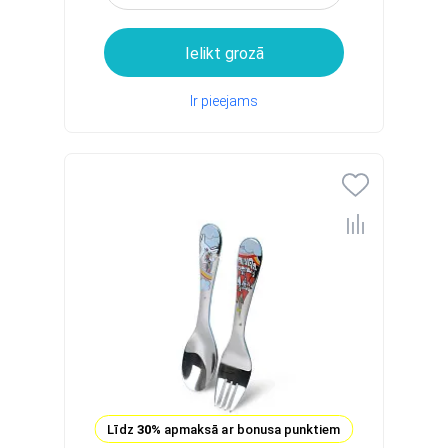
Ielikt grozā
Ir pieejams
Līdz
30%
apmaksā ar bonusa punktiem