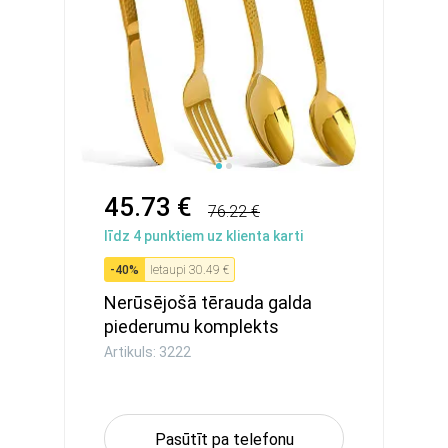
45.73 €
76.22 €
līdz
4
punktiem uz klienta karti
-
40
%
Ietaupi
30.49 €
Nerūsējošā tērauda galda
piederumu komplekts
FERNO...
Artikuls: 3222
Pasūtīt pa telefonu