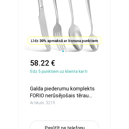
Līdz
30%
apmaksā ar bonusa punktiem
58.22 €
līdz
5
punktiem uz klienta karti
Galda piederumu komplekts
FORIO nerūsējošais tērau...
Artikuls: 3219
Pasūtīt pa telefonu