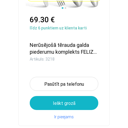
69.30 €
līdz
6
punktiem uz klienta karti
Nerūsējošā tērauda galda
piederumu komplekts FELIZ...
Artikuls: 3218
Pasūtīt pa telefonu
Ielikt grozā
Ir pieejams