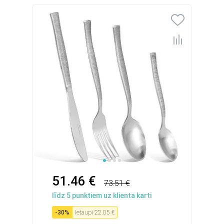
51.46 €
73.51 €
līdz
5
punktiem uz klienta karti
-
30
%
Ietaupi
22.05 €