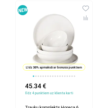
Līdz
30%
apmaksā ar bonusa punktiem
45.34 €
līdz
4
punktiem uz klienta karti
Trauku komplekts Horeca 6