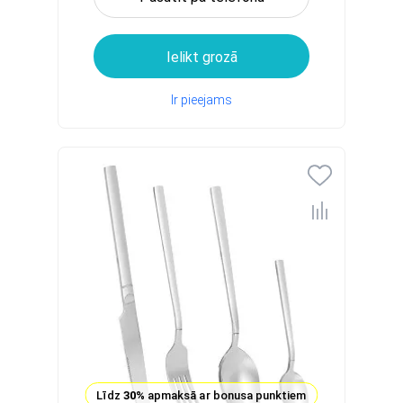
Ielikt grozā
Ir pieejams
Līdz
30%
apmaksā ar bonusa punktiem