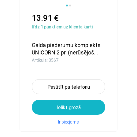
13.91 €
līdz
1
punktiem uz klienta karti
Galda piederumu komplekts
UNICORN 2 pr. (nerūsējoš...
Artikuls: 3567
Pasūtīt pa telefonu
Ielikt grozā
Ir pieejams