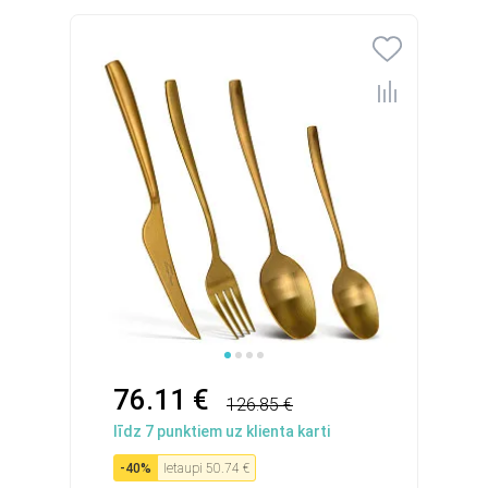
76.11 €
126.85 €
līdz
7
punktiem uz klienta karti
-
40
%
Ietaupi
50.74 €