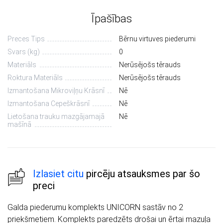
Īpašības
Preces Tips
Bērnu virtuves piederumi
Svars (kg)
0
Materiāls
Nerūsējošs tērauds
Roktura Materiāls
Nerūsējošs tērauds
Izmantošana Mikroviļņu Krāsnī
Nē
Izmantošana Cepeškrāsnī
Nē
Lietošana trauku mazgājamajā
Nē
mašīnā
Izlasiet citu
pircēju atsauksmes par šo
preci
Galda piederumu komplekts UNICORN sastāv no 2
priekšmetiem. Komplekts paredzēts drošai un ērtai mazuļa