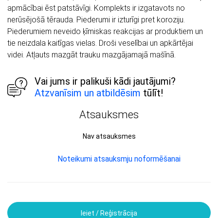
apmācībai ēst patstāvīgi. Komplekts ir izgatavots no
nerūsējošā tērauda. Piederumi ir izturīgi pret koroziju.
Piederumiem neveido ķīmiskas reakcijas ar produktiem un
tie neizdala kaitīgas vielas. Droši veselībai un apkārtējai
videi. Atļauts mazgāt trauku mazgājamajā mašīnā.
Vai jums ir palikuši kādi jautājumi?
Atzvanīsim un atbildēsim
tūlīt!
Atsauksmes
Nav atsauksmes
Noteikumi atsauksmju noformēšanai
Ieiet / Reģistrācija