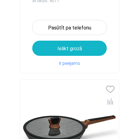
Artikuls: 4011
Pasūtīt pa telefonu
Ielikt grozā
Ir pieejams