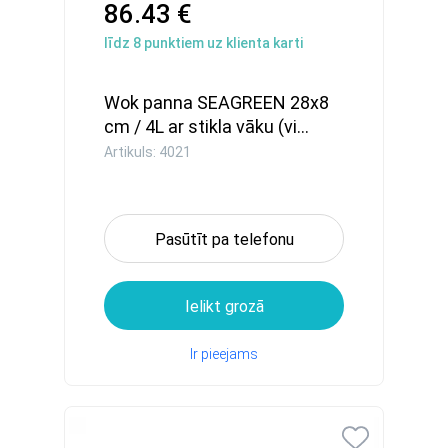
86.43 €
līdz
8
punktiem uz klienta karti
Wok panna SEAGREEN 28x8
cm / 4L ar stikla vāku (vi...
Artikuls: 4021
Pasūtīt pa telefonu
Ielikt grozā
Ir pieejams