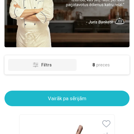
8
preces
Filtrs
Vairāk pa sērijām