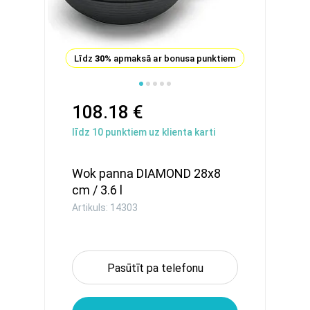
Līdz
30%
apmaksā ar bonusa punktiem
108.18 €
līdz
10
punktiem uz klienta karti
Wok panna DIAMOND 28x8
cm / 3.6 l
Artikuls: 14303
Pasūtīt pa telefonu