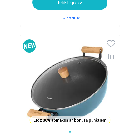
Ielikt grozā
Ir pieejams
Līdz
30%
apmaksā ar bonusa punktiem