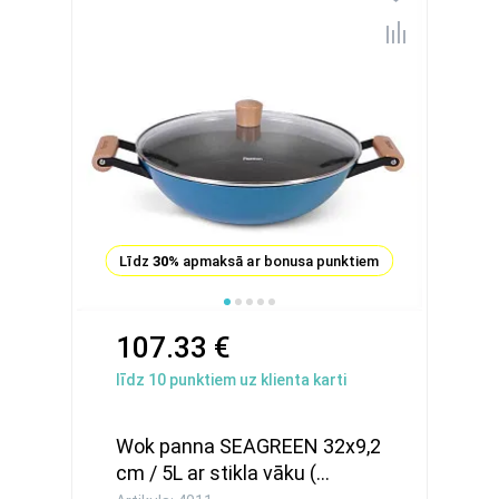
Līdz
30%
apmaksā ar bonusa punktiem
107.33 €
līdz
10
punktiem uz klienta karti
Wok panna SEAGREEN 32x9,2
cm / 5L ar stikla vāku (...