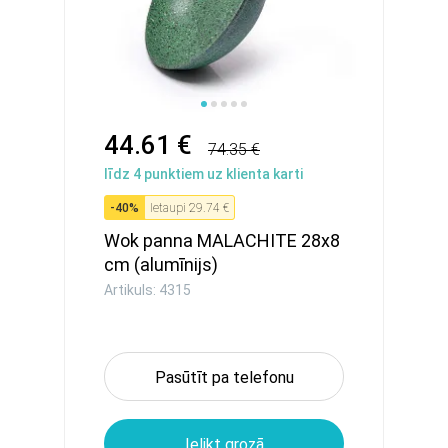
44.61 €
74.35 €
līdz
4
punktiem uz klienta karti
-
40
%
Ietaupi
29.74 €
Wok panna MALACHITE 28x8
cm (alumīnijs)
Artikuls: 4315
Pasūtīt pa telefonu
Ielikt grozā