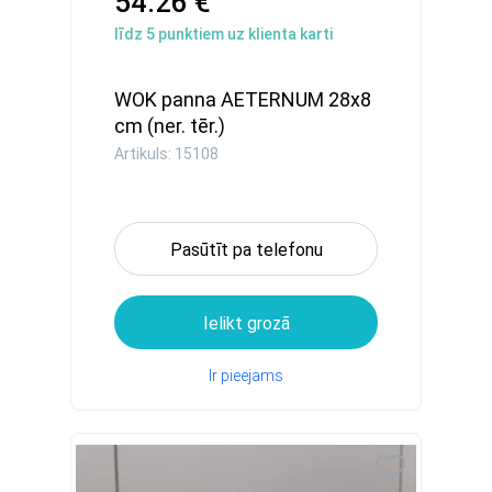
54.26 €
līdz
5
punktiem uz klienta karti
WOK panna AETERNUM 28х8
cm (ner. tēr.)
Artikuls: 15108
Pasūtīt pa telefonu
Ielikt grozā
Ir pieejams