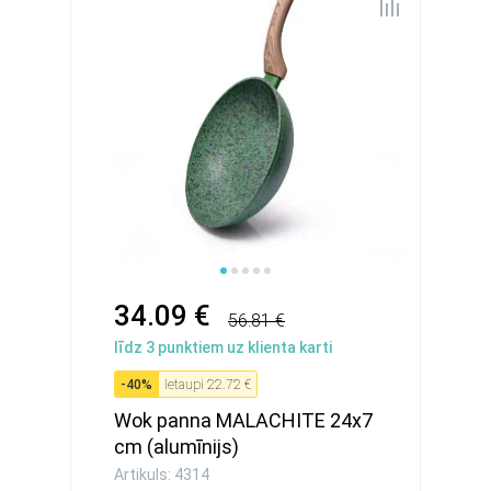
34.09 €
56.81 €
līdz
3
punktiem uz klienta karti
-
40
%
Ietaupi
22.72 €
Wok panna MALACHITE 24x7
cm (alumīnijs)
Artikuls: 4314