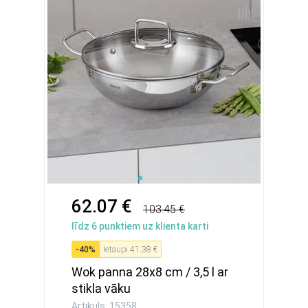
62.07 €
103.45 €
līdz
6
punktiem uz klienta karti
-
40
%
Ietaupi
41.38 €
Wok panna 28x8 cm / 3,5 l ar
stikla vāku
Artikuls: 15358