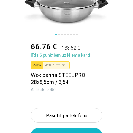
66.76 €
133.52 €
līdz
6
punktiem uz klienta karti
-
50
%
Ietaupi
66.76 €
Wok panna STEEL PRO
28x8,5cm / 3,54l
(nerūsējošais...
Artikuls: 5459
Pasūtīt pa telefonu