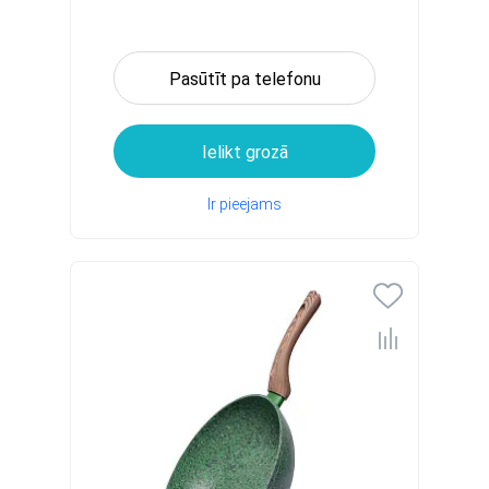
Pasūtīt pa telefonu
Ielikt grozā
Ir pieejams