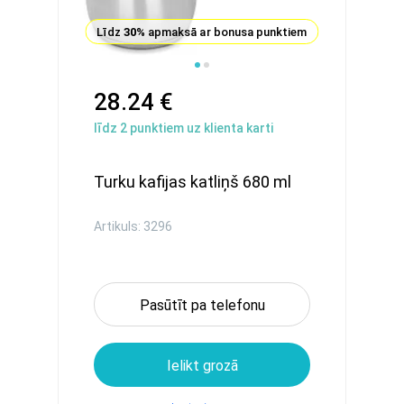
Līdz
30%
apmaksā ar bonusa punktiem
28.24 €
līdz
2
punktiem uz klienta karti
Turku kafijas katliņš 680 ml
Artikuls: 3296
Pasūtīt pa telefonu
Ielikt grozā