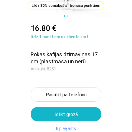
Līdz
30%
apmaksā ar bonusa punktiem
16.80 €
līdz
1
punktiem uz klienta karti
Rokas kafijas dzirnaviņas 17
cm (plastmasa un nerū...
Artikuls: 8251
Pasūtīt pa telefonu
Ielikt grozā
Ir pieejams