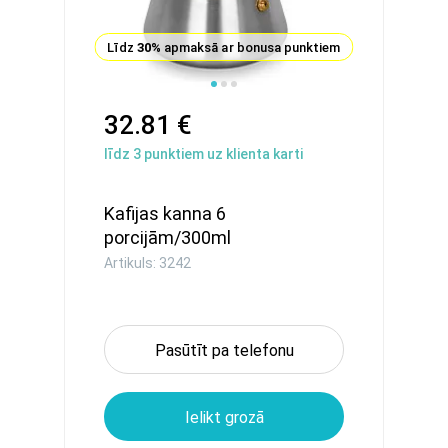
Līdz
30%
apmaksā ar bonusa punktiem
32.81 €
līdz
3
punktiem uz klienta karti
Kafijas kanna 6
porcijām/300ml
(nerūsējošais tērau...
Artikuls: 3242
Pasūtīt pa telefonu
Ielikt grozā