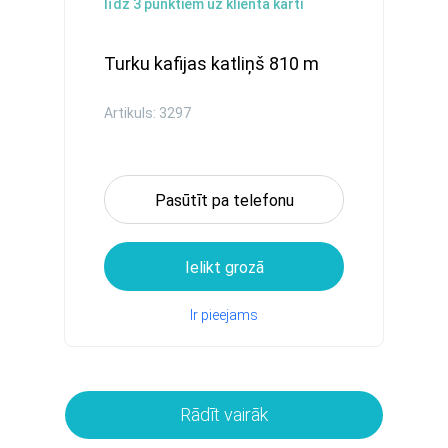
līdz
3
punktiem uz klienta karti
Turku kafijas katliņš 810 m
Artikuls: 3297
Pasūtīt pa telefonu
Ielikt grozā
Ir pieejams
Rādīt vairāk