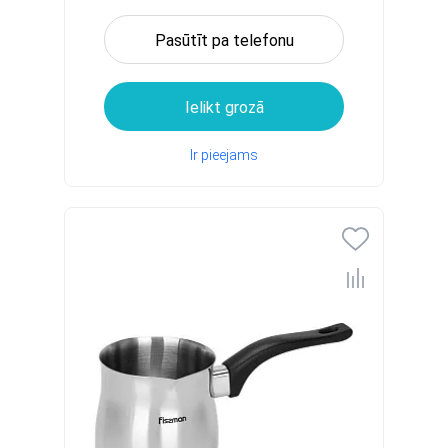
Pasūtīt pa telefonu
Ielikt grozā
Ir pieejams