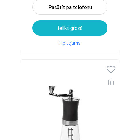
Pasūtīt pa telefonu
Ielikt grozā
Ir pieejams