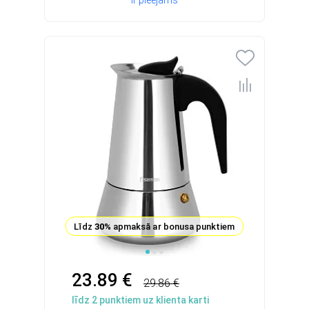
Ir pieejams
Līdz
30%
apmaksā ar bonusa punktiem
23.89 €
29.86 €
līdz
2
punktiem uz klienta karti