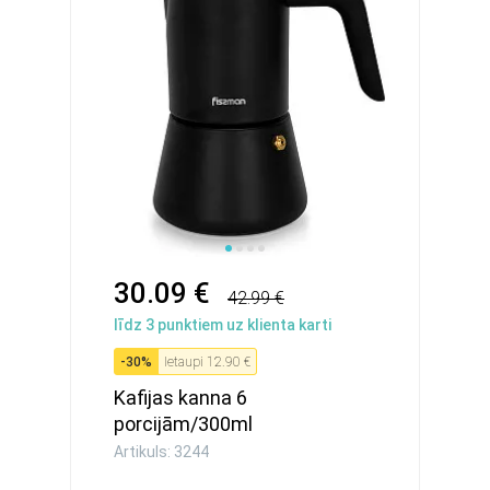
30.09 €
42.99 €
līdz
3
punktiem uz klienta karti
-
30
%
Ietaupi
12.90 €
Kafijas kanna 6
porcijām/300ml
(nerūsējošais tērau...
Artikuls: 3244