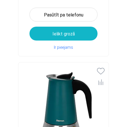
Pasūtīt pa telefonu
Ielikt grozā
Ir pieejams