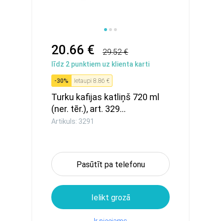
20.66 €
29.52 €
līdz
2
punktiem uz klienta karti
-
30
%
Ietaupi
8.86 €
Turku kafijas katliņš 720 ml
(ner. tēr.), art. 329...
Artikuls: 3291
Pasūtīt pa telefonu
Ielikt grozā