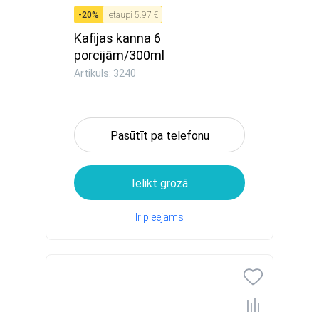
-
20
%
Ietaupi
5.97 €
Kafijas kanna 6
porcijām/300ml
(nerūsējošais tērau...
Artikuls: 3240
Pasūtīt pa telefonu
Ielikt grozā
Ir pieejams