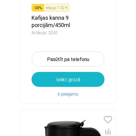
-
20
%
Ietaupi
7.32 €
Kafijas kanna 9
porcijām/450ml
(nerūsējošais tērau...
Artikuls: 3241
Pasūtīt pa telefonu
Ielikt grozā
Ir pieejams