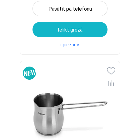
Pasūtīt pa telefonu
Ielikt grozā
Ir pieejams