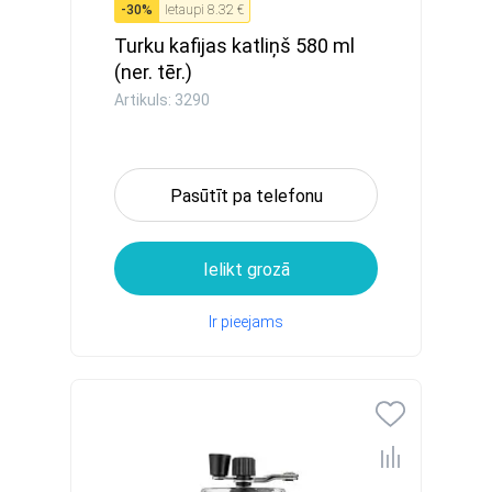
-
30
%
Ietaupi
8.32 €
Turku kafijas katliņš 580 ml
(ner. tēr.)
Artikuls: 3290
Pasūtīt pa telefonu
Ielikt grozā
Ir pieejams