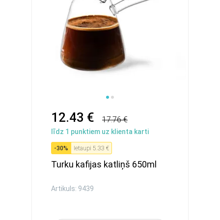
12.43 €
17.76 €
līdz
1
punktiem uz klienta karti
-
30
%
Ietaupi
5.33 €
Turku kafijas katliņš 650ml
Artikuls: 9439