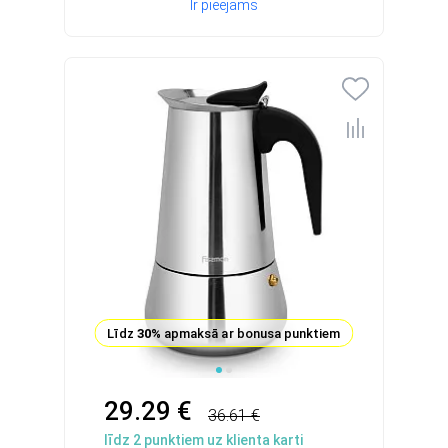
Ir pieejams
Līdz
30%
apmaksā ar bonusa punktiem
29.29 €
36.61 €
līdz
2
punktiem uz klienta karti