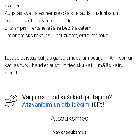
dzēriena.
Augstas kvalitātes nerūsējošais tērauds – izturība un
noturība pret augstu temperatūru.
Ērts snīpis – ērta ieliešana bez šļakatām.
Ergonomisks rokturis – neuzkarst, ērti turēt rokā.
Izbaudiet īstas kafijas garšu ar ideālām putiņām! Ar Fissman
kafijas turku baudiet austrumniecisku kafiju mājās katru
dienu!
Vai jums ir palikuši kādi jautājumi?
Atzvanīsim un atbildēsim
tūlīt!
Atsauksmes
Nav atsauksmes