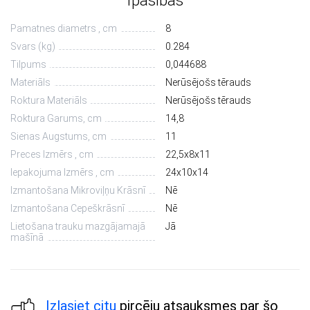
Īpašības
Pamatnes diametrs , cm
8
Svars (kg)
0.284
Tilpums
0,044688
Materiāls
Nerūsējošs tērauds
Roktura Materiāls
Nerūsējošs tērauds
Roktura Garums, cm
14,8
Sienas Augstums, cm
11
Preces Izmērs , cm
22,5х8х11
Iepakojuma Izmērs , cm
24х10х14
Izmantošana Mikroviļņu Krāsnī
Nē
Izmantošana Cepeškrāsnī
Nē
Lietošana trauku mazgājamajā
Jā
mašīnā
Izlasiet citu
pircēju atsauksmes par šo