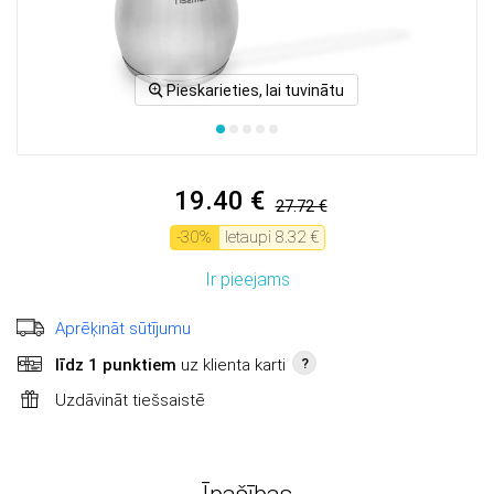
Pieskarieties, lai tuvinātu
19.40 €
27.72 €
-
30
%
Ietaupi
8.32 €
Ir pieejams
Aprēķināt sūtījumu
līdz 1 punktiem
uz klienta karti
?
Uzdāvināt tiešsaistē