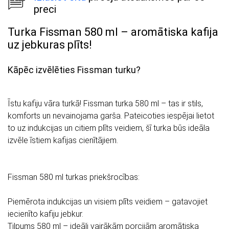
preci
Turka Fissman 580 ml – aromātiska kafija
uz jebkuras plīts!
Kāpēc izvēlēties Fissman turku?
Īstu kafiju vāra turkā! Fissman turka 580 ml – tas ir stils,
komforts un nevainojama garša. Pateicoties iespējai lietot
to uz indukcijas un citiem plīts veidiem, šī turka būs ideāla
izvēle īstiem kafijas cienītājiem.
Fissman 580 ml turkas priekšrocības:
Piemērota indukcijas un visiem plīts veidiem – gatavojiet
iecienīto kafiju jebkur.
Tilpums 580 ml – ideāli vairākām porcijām aromātiska