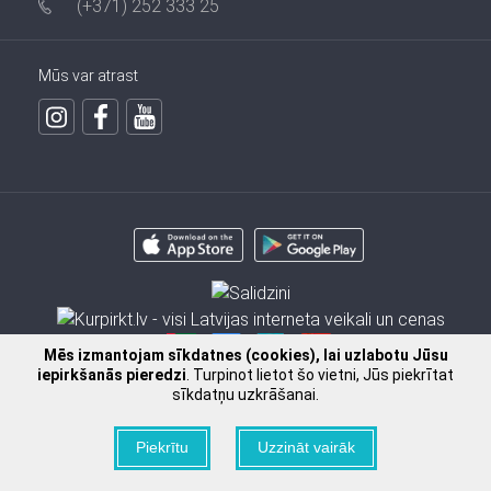
(+371) 252 333 25
Mūs var atrast
Mēs izmantojam sīkdatnes (cookies), lai uzlabotu Jūsu
iepirkšanās pieredzi
. Turpinot lietot šo vietni, Jūs piekrītat
sīkdatņu uzkrāšanai.
2009 - 2026 © SIA FISSMAN
Piekrītu
Uzzināt vairāk
Ielikt grozā
Pasūtīt pa telefonu
>