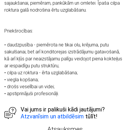
sajaukšanai, piemēram, pankūkām un omletei. Īpaša cilpa
roktura galā nodrošina ērtu uzglabāšanu.
Priekšrocības:
• daudzpusība - piemērota ne tikai olu, krējuma, putu
sakulšanai, bet arī konditorejas izstrādājumu gatavošanā,
kā arī kļūs par neaizstājamu palīgu veidojot piena kokteiļus
ar iespaidīgu putu struktūru;
• cilpa uz roktura - ērta uzglabāšana;
• viegla kopšana;
• drošs veselībai un videi;
• apstiprinājuši profesionāļi.
Vai jums ir palikuši kādi jautājumi?
Atzvanīsim un atbildēsim
tūlīt!
Atsauksmes