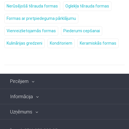
Nerūsējošā tērauda formas
Oglekļa tērauda formas
Formas ar pretpiedeguma pārklājumu
Vienreizlietojamās formas
Piederumi cepšanai
Kulinārijas gredzeni
Konditoriem
Keramiskās formas
Pircējiem
Informācija
Uzņēmums