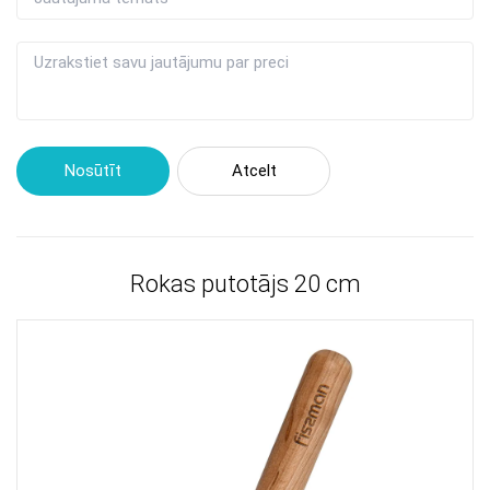
Nosūtīt
Atcelt
Rokas putotājs 20 сm