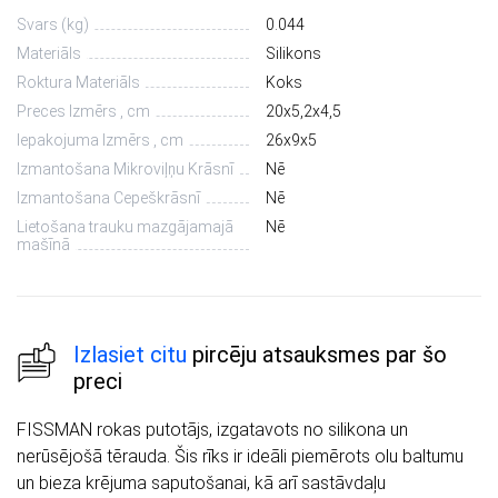
Svars (kg)
0.044
Materiāls
Silikons
Roktura Materiāls
Koks
Preces Izmērs , cm
20х5,2х4,5
Iepakojuma Izmērs , cm
26х9х5
Izmantošana Mikroviļņu Krāsnī
Nē
Izmantošana Cepeškrāsnī
Nē
Lietošana trauku mazgājamajā
Nē
mašīnā
Izlasiet citu
pircēju atsauksmes par šo
preci
FISSMAN rokas putotājs, izgatavots no silikona un
nerūsējošā tērauda. Šis rīks ir ideāli piemērots olu baltumu
un bieza krējuma saputošanai, kā arī sastāvdaļu