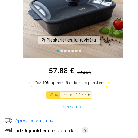
Pieskarieties, lai tuvinātu
57.88 €
72.35 €
Līdz
30%
apmaksā ar bonusa punktiem
-
20
%
Ietaupi
14.47 €
Ir pieejams
Aprēķināt sūtījumu
līdz 5 punktiem
uz klienta karti
?