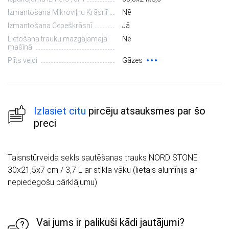
Izmantošana Mikroviļņu Krāsnī
Nē
Izmantošana Cepeškrāsnī
Jā
Lietošana trauku mazgājamajā
Nē
mašīnā
Plīts veidi
Gāzes
Izlasiet citu
pircēju atsauksmes par šo
preci
Taisnstūrveida sekls sautēšanas trauks NORD STONE
30x21,5x7 cm / 3,7 L ar stikla vāku (lietais alumīnijs ar
nepiedegošu pārklājumu)
Vai jums ir palikuši kādi jautājumi?