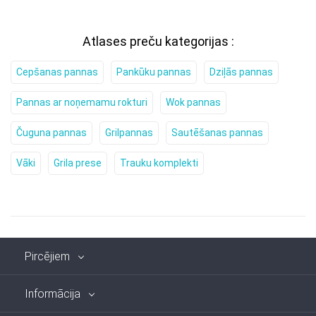
Atlases preču kategorijas :
Cepšanas pannas
Pankūku pannas
Dziļās pannas
Pannas ar noņemamu rokturi
Wok pannas
Čuguna pannas
Grilpannas
Sautēšanas pannas
Vāki
Grila prese
Trauku komplekti
Pircējiem
Informācija