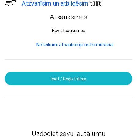
Atzvanīsim un atbildēsim
tūlīt!
Atsauksmes
Nav atsauksmes
Noteikumi atsauksmju noformēšanai
Ieiet / Reģistrācija
Uzdodiet savu jautājumu