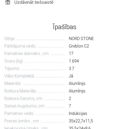
Uzdāvināt tiešsaistē
Īpašības
Sērija
NORD STONE
Pārklājuma veids
Greblon C2
Pamatnes diametrs , cm
17
Svars (kg)
1.694
Tilpums
3.7
Vāks Komplektā
Jā
Materiāls
Alumīnijs
Roktura Materiāls
Alumīnijs
Roktura Garums, cm
2
Sienas Augstums, cm
7
Pamatnes veids
Indukcijas
Preces Izmērs , cm
35х22,7х11,5
Iepakojuma Izmērs , cm
35,5х24х8,6