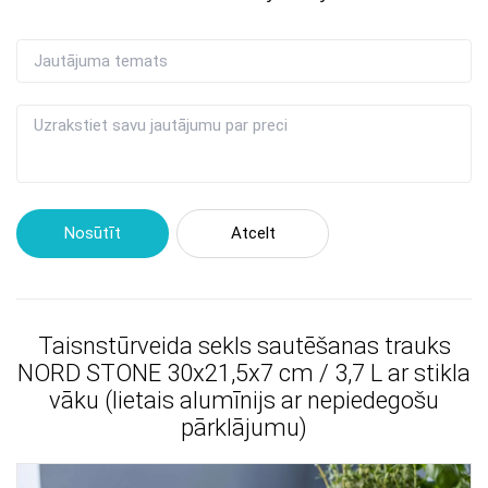
Nosūtīt
Atcelt
Taisnstūrveida sekls sautēšanas trauks
NORD STONE 30x21,5x7 cm / 3,7 L ar stikla
vāku (lietais alumīnijs ar nepiedegošu
pārklājumu)