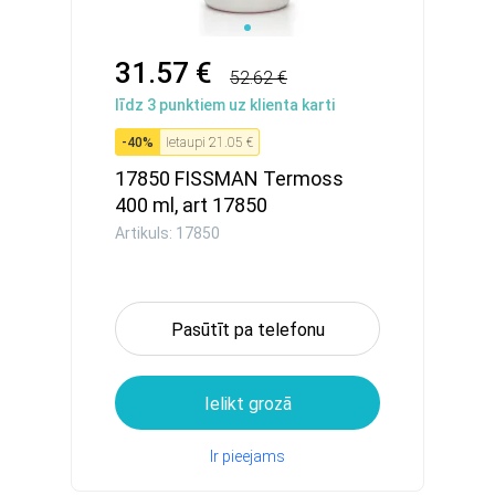
31.57 €
52.62 €
līdz
3
punktiem uz klienta karti
-
40
%
Ietaupi
21.05 €
17850 FISSMAN Termoss
400 ml, art 17850
Artikuls: 17850
Pasūtīt pa telefonu
Ielikt grozā
Ir pieejams