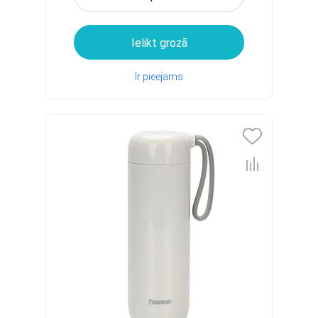
Ielikt grozā
Ir pieejams