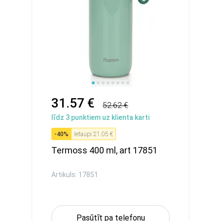
31.57 €
52.62 €
līdz
3
punktiem uz klienta karti
-
40
%
Ietaupi
21.05 €
Termoss 400 ml, art 17851
Artikuls: 17851
Pasūtīt pa telefonu