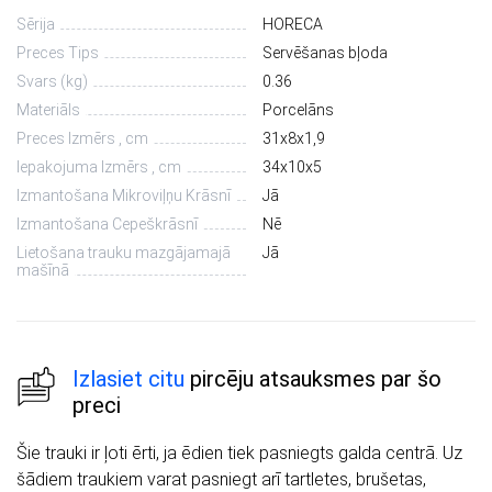
Sērija
HORECA
Preces Tips
Servēšanas bļoda
Svars (kg)
0.36
Materiāls
Porcelāns
Preces Izmērs , cm
31х8х1,9
Iepakojuma Izmērs , cm
34х10х5
Izmantošana Mikroviļņu Krāsnī
Jā
Izmantošana Cepeškrāsnī
Nē
Lietošana trauku mazgājamajā
Jā
mašīnā
Izlasiet citu
pircēju atsauksmes par šo
preci
Šie trauki ir ļoti ērti, ja ēdien tiek pasniegts galda centrā. Uz
šādiem traukiem varat pasniegt arī tartletes, brušetas,