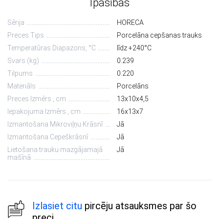
Īpašības
Sērija
HORECA
Preces Tips
Porcelāna cepšanas trauks
Temperatūras Diapazons, °С
līdz +240°C
Svars (kg)
0.239
Tilpums
0.220
Materiāls
Porcelāns
Preces Izmērs , cm
13х10х4,5
Iepakojuma Izmērs , cm
16х13х7
Izmantošana Mikroviļņu Krāsnī
Jā
Izmantošana Cepeškrāsnī
Jā
Lietošana trauku mazgājamajā
Jā
mašīnā
Izlasiet citu
pircēju atsauksmes par šo
preci