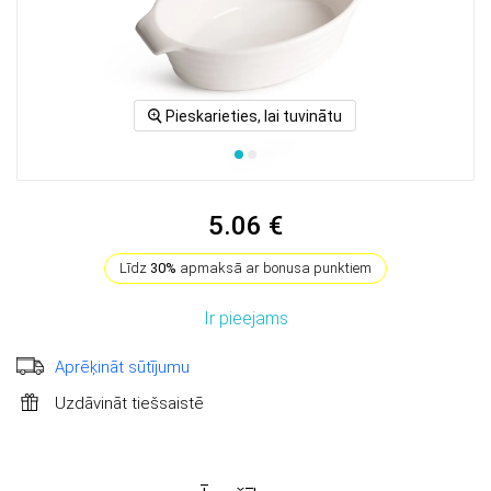
Pieskarieties, lai tuvinātu
5.06 €
Līdz
30%
apmaksā ar bonusa punktiem
Ir pieejams
Aprēķināt sūtījumu
Uzdāvināt tiešsaistē