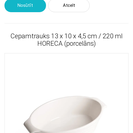
Nosūtīt
Atcelt
Cepamtrauks 13 x 10 x 4,5 cm / 220 ml
HORECA (porcelāns)