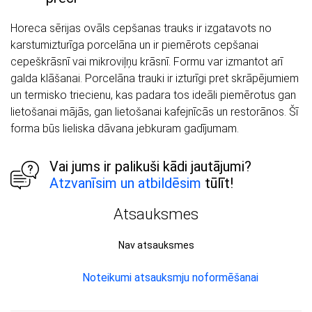
Horeca sērijas ovāls cepšanas trauks ir izgatavots no
karstumizturīga porcelāna un ir piemērots cepšanai
cepeškrāsnī vai mikroviļņu krāsnī. Formu var izmantot arī
galda klāšanai. Porcelāna trauki ir izturīgi pret skrāpējumiem
un termisko triecienu, kas padara tos ideāli piemērotus gan
lietošanai mājās, gan lietošanai kafejnīcās un restorānos. Šī
forma būs lieliska dāvana jebkuram gadījumam.
Vai jums ir palikuši kādi jautājumi?
Atzvanīsim un atbildēsim
tūlīt!
Atsauksmes
Nav atsauksmes
Noteikumi atsauksmju noformēšanai