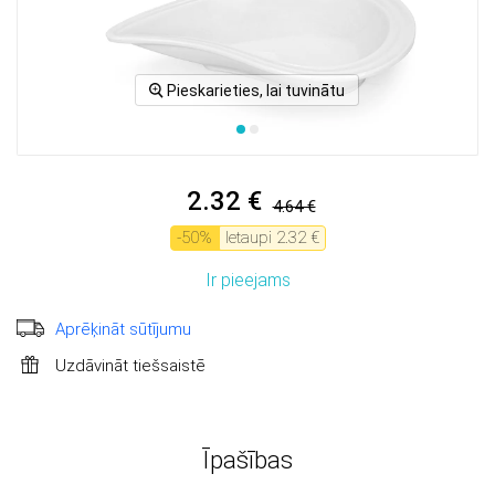
Pieskarieties, lai tuvinātu
2.32 €
4.64 €
-
50
%
Ietaupi
2.32 €
Ir pieejams
Aprēķināt sūtījumu
Uzdāvināt tiešsaistē
Īpašības