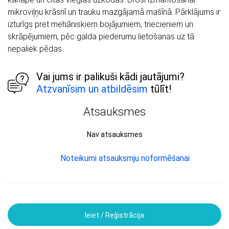
mikroviļņu krāsnī un trauku mazgājamā mašīnā. Pārklājums ir
izturīgs pret mehāniskiem bojājumiem, triecieniem un
skrāpējumiem, pēc galda piederumu lietošanas uz tā
nepaliek pēdas.
Vai jums ir palikuši kādi jautājumi?
Atzvanīsim un atbildēsim
tūlīt!
Atsauksmes
Nav atsauksmes
Noteikumi atsauksmju noformēšanai
Ieiet / Reģistrācija