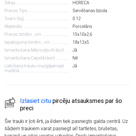
Sērija
HORECA
Preces Tips
Servēšanas bļoda
Svars (kg)
0.12
Materiāls
Porcelāns
Preces Izmērs , cm
15х10х2,6
Iepakojuma Izmērs , cm
18х12х5
Izmantošana Mikroviļņu Krāsnī
Jā
Izmantošana Cepeškrāsnī
Nē
Lietošana trauku mazgājamajā
Jā
mašīnā
Izlasiet citu
pircēju atsauksmes par šo
preci
Šie trauki ir ļoti ērti, ja ēdien tiek pasniegts galda centrā. Uz
šādiem traukiem varat pasniegt arī tartletes, brušetas,
kanapē un citas vieglas uzkodas. Droši izmantošanai