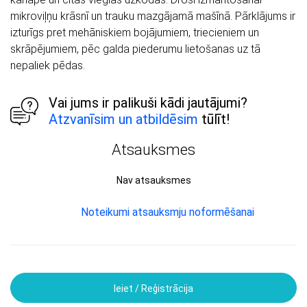
mikroviļņu krāsnī un trauku mazgājamā mašīnā. Pārklājums ir
izturīgs pret mehāniskiem bojājumiem, triecieniem un
skrāpējumiem, pēc galda piederumu lietošanas uz tā
nepaliek pēdas.
Vai jums ir palikuši kādi jautājumi?
Atzvanīsim un atbildēsim
tūlīt!
Atsauksmes
Nav atsauksmes
Noteikumi atsauksmju noformēšanai
Ieiet / Reģistrācija