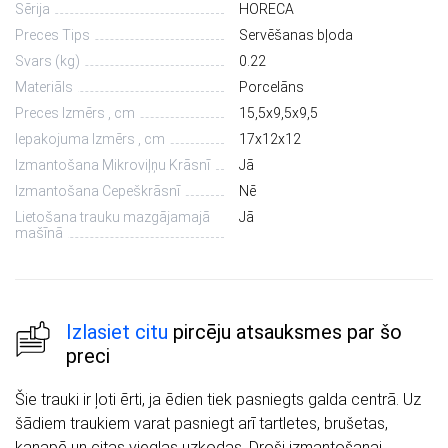
Sērija
HORECA
Preces Tips
Servēšanas bļoda
Svars (kg)
0.22
Materiāls
Porcelāns
Preces Izmērs , cm
15,5х9,5х9,5
Iepakojuma Izmērs , cm
17х12х12
Izmantošana Mikroviļņu Krāsnī
Jā
Izmantošana Cepeškrāsnī
Nē
Lietošana trauku mazgājamajā
Jā
mašīnā
Izlasiet citu
pircēju atsauksmes par šo
preci
Šie trauki ir ļoti ērti, ja ēdien tiek pasniegts galda centrā. Uz
šādiem traukiem varat pasniegt arī tartletes, brušetas,
kanapē un citas vieglas uzkodas. Droši izmantošanai