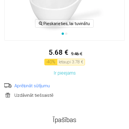
Pieskarieties, lai tuvinātu
5.68 €
9.46 €
-
40
%
Ietaupi
3.78 €
Ir pieejams
Aprēķināt sūtījumu
Uzdāvināt tiešsaistē
Īpašības