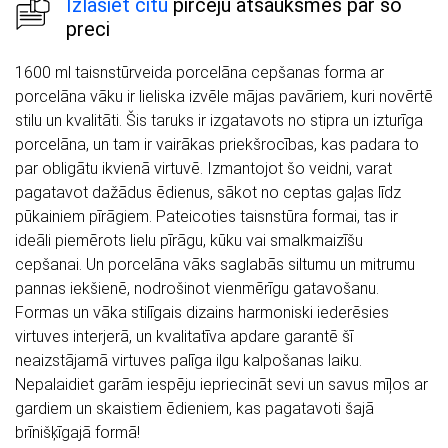
Izlasiet citu
pircēju atsauksmes par šo
preci
1600 ml taisnstūrveida porcelāna cepšanas forma ar
porcelāna vāku ir lieliska izvēle mājas pavāriem, kuri novērtē
stilu un kvalitāti. Šis taruks ir izgatavots no stipra un izturīga
porcelāna, un tam ir vairākas priekšrocības, kas padara to
par obligātu ikvienā virtuvē. Izmantojot šo veidni, varat
pagatavot dažādus ēdienus, sākot no ceptas gaļas līdz
pūkainiem pīrāgiem. Pateicoties taisnstūra formai, tas ir
ideāli piemērots lielu pīrāgu, kūku vai smalkmaizīšu
cepšanai. Un porcelāna vāks saglabās siltumu un mitrumu
pannas iekšienē, nodrošinot vienmērīgu gatavošanu.
Formas un vāka stilīgais dizains harmoniski iederēsies
virtuves interjerā, un kvalitatīva apdare garantē šī
neaizstājamā virtuves palīga ilgu kalpošanas laiku.
Nepalaidiet garām iespēju iepriecināt sevi un savus mīļos ar
gardiem un skaistiem ēdieniem, kas pagatavoti šajā
brīnišķīgajā formā!