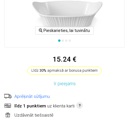
Pieskarieties, lai tuvinātu
15.24 €
Līdz
30%
apmaksā ar bonusa punktiem
Ir pieejams
Aprēķināt sūtījumu
līdz 1 punktiem
uz klienta karti
?
Uzdāvināt tiešsaistē