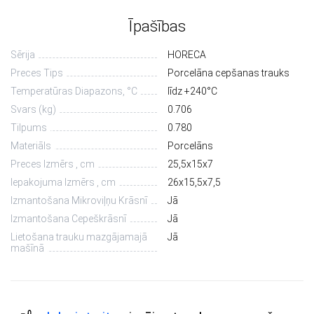
Īpašības
Sērija
HORECA
Preces Tips
Porcelāna cepšanas trauks
Temperatūras Diapazons, °С
līdz +240°C
Svars (kg)
0.706
Tilpums
0.780
Materiāls
Porcelāns
Preces Izmērs , cm
25,5х15х7
Iepakojuma Izmērs , cm
26х15,5х7,5
Izmantošana Mikroviļņu Krāsnī
Jā
Izmantošana Cepeškrāsnī
Jā
Lietošana trauku mazgājamajā
Jā
mašīnā