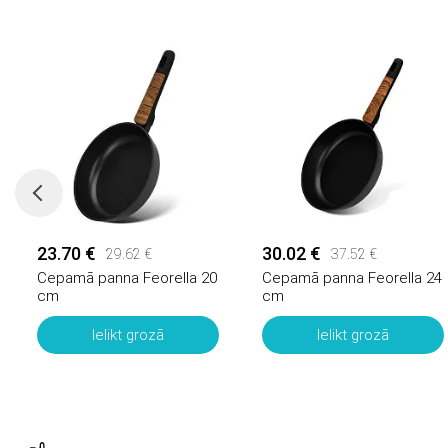
23.70 €
30.02 €
29.62 €
37.52 €
Cepamā panna Feorella 20
Cepamā panna Feorella 24
cm
cm
Ielikt grozā
Ielikt grozā