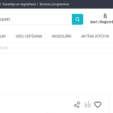
Garantija un atgriešana
Bonusu programma
Ieiet
Reģistr
UKI
VISS CEPŠANAI
AKSESUĀRI
AKTĪVAI ATPŪTAI
Keramiskās un porcelāna tējkannas
 22 cm