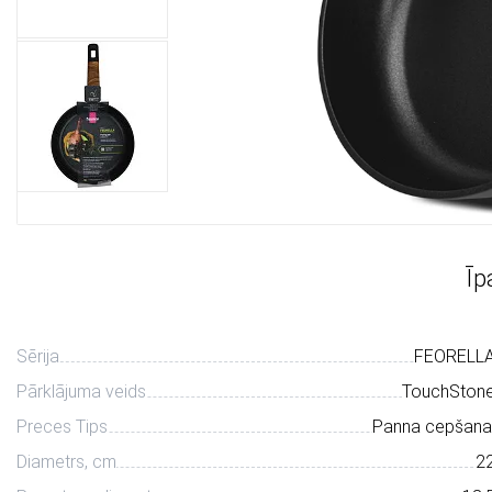
Īp
Sērija
FEORELL
Pārklājuma veids
TouchSton
Preces Tips
Panna cepšana
Diametrs, сm
2