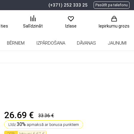
(+371) 252 333 25
Pasūtīt pa telefonu
ēties
Salīdzināt
Izlase
Iepirkumu grozs
BĒRNIEM
IZPĀRDOŠANA
DĀVANAS
JAUNUMI
26.69 €
33.36 €
30%
Līdz
apmaksā ar bonusa punktiem