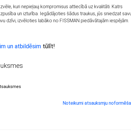
ēle, kuri nepieļauj kompromisus attiecībā uz kvalitāti. Katrs
pusība un izturība. Iegādājoties šādus traukus, jūs sniedzat sav
 savu dzīvi, izvēloties labāko no FISSMAN piedāvātajām iespējām.
im un atbildēsim
tūlīt!
auksmes
atsauksmes
Noteikumi atsauksmju noformēša