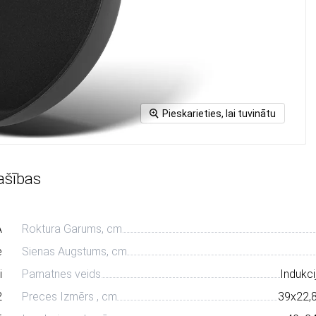
Pieskarieties, lai tuvinātu
ašības
A
Roktura Garums, cm
e
Sienas Augstums, cm
i
Pamatnes veids
Indukci
2
Preces Izmērs , cm
39х22,