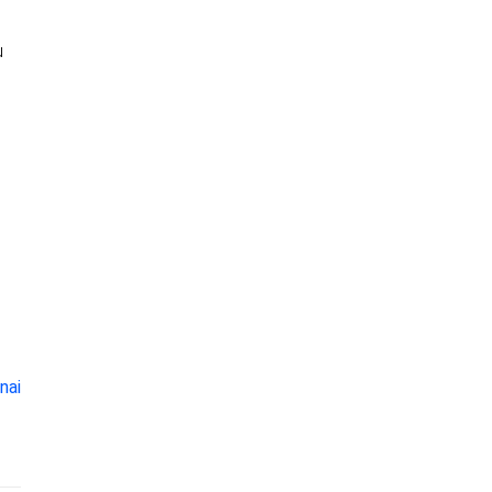
u
nai