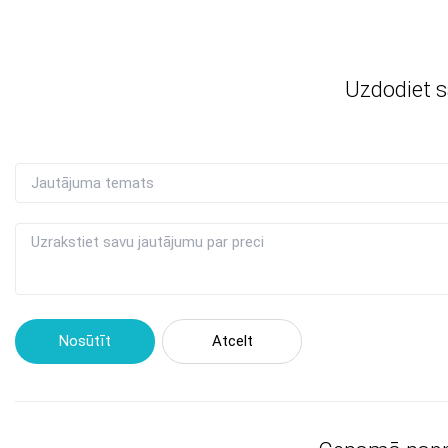
Uzdodiet 
Nosūtīt
Atcelt