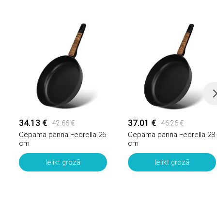
34.13 €
37.01 €
42.66 €
46.26 €
Cepamā panna Feorella 26
Cepamā panna Feorella 28
cm
cm
Ielikt grozā
Ielikt grozā