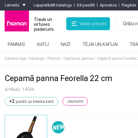
Latviešu
Lejupielādēt katalogu
Kā pasūtīt
Apmaksa
Piegāde
Trauki un
Visas preces
virtuves
piederumi
PANNAS
KATLI
NAŽI
TĒJAI UN KAFIJAI
TRA
Kafijas kannas, turkas, kafijas dzirnaviņas
Formas ar pretpiedeguma pārklājumu
Rīves, smalcinātaji, olu griezēji, griezēji
Karstumizturīgie paliktņi, virtuves cimdi
Galvenā lapa
Katalogs
Pannas
Cepšanas pannas
Cepamā panna Feorella
Cepamā panna Feorella 22 cm
Artikuls:
14506
+2
Jaunums
punkti uz klienta karti