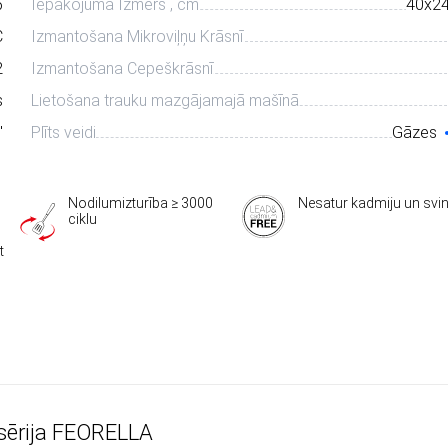
5
Iepakojuma Izmērs , cm
40х2
C
Izmantošana Mikroviļņu Krāsnī
2
Izmantošana Cepeškrāsnī
s
Lietošana trauku mazgājamajā mašīnā
"
Plīts veidi
Gāzes
Nodilumizturība ≥ 3000
Nesatur kadmiju un svi
ciklu
t
 sērija FEORELLA