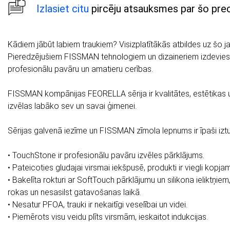
Izlasiet citu
pircēju atsauksmes par šo prec
Kādiem jābūt labiem traukiem? Visizplatītākās atbildes uz šo ja
Pieredzējušiem FISSMAN tehnologiem un dizaineriem izdevies 
profesionālu pavāru un amatieru cerības.
FISSMAN kompānijas FEORELLA sērija ir kvalitātes, estētikas 
izvēlas labāko sev un savai ģimenei.
Sērijas galvenā iezīme un FISSMAN zīmola lepnums ir īpaši i
• TouchStone ir profesionālu pavāru izvēles pārklājums.
• Pateicoties gludajai virsmai iekšpusē, produkti ir viegli kopjam
• Bakelīta rokturi ar SoftTouch pārklājumu un silikona ieliktņiem,
rokas un nesasilst gatavošanas laikā.
• Nesatur PFOA, trauki ir nekaitīgi veselībai un videi.
• Piemērots visu veidu plīts virsmām, ieskaitot indukcijas.