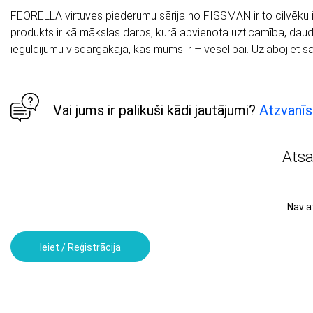
FEORELLA virtuves piederumu sērija no FISSMAN ir to cilvēku izv
produkts ir kā mākslas darbs, kurā apvienota uzticamība, daudz
ieguldījumu visdārgākajā, kas mums ir – veselībai. Uzlabojiet
Vai jums ir palikuši kādi jautājumi?
Atzvanīs
Ats
Nav 
Ieiet / Reģistrācija