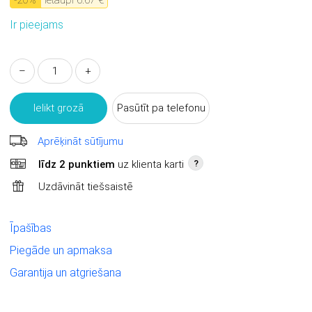
-
20
%
Ietaupi
6.67 €
Ir pieejams
–
+
Ielikt grozā
Pasūtīt pa telefonu
Aprēķināt sūtījumu
līdz 2 punktiem
uz klienta karti
?
Uzdāvināt tiešsaistē
Īpašības
Piegāde un apmaksa
Garantija un atgriešana