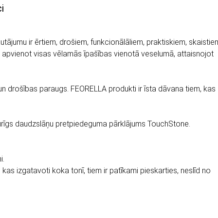
i
utājumu ir ērtiem, drošiem, funkcionālāliem, praktiskiem, skaistie
apvienot visas vēlamās īpašības vienotā veselumā, attaisnojot
un drošības paraugs. FEORELLA produkti ir īsta dāvana tiem, kas
zturīgs daudzslāņu pretpiedeguma pārklājums TouchStone.
i.
 kas izgatavoti koka tonī, tiem ir patīkami pieskarties, neslīd no