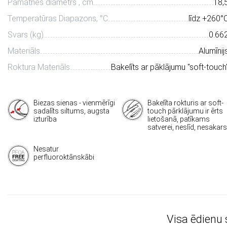
Pamatnes diametrs , cm
18,
Temperatūras Diapazons, °С
līdz +260°
Svars (kg)
0.66
Materiāls
Alumīnij
Roktura Materiāls
Bakelīts ar pāklājumu "soft-touch
Biezas sienas - vienmērīgi
Bakelīta rokturis ar soft-
sadalīts siltums, augsta
touch pārklājumu ir ērts
izturība
lietošanā, patīkams
satverei, neslīd, nesakars
Nesatur
perfluoroktānskābi
Visa ēdienu