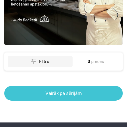
0
preces
Filtrs
Vairāk pa sērijām