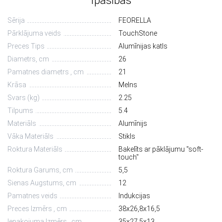
Īpašības
Sērija
FEORELLA
Pārklājuma veids
TouchStone
Preces Tips
Alumīnijas katls
Diametrs, сm
26
Pamatnes diametrs , cm
21
Krāsa
Melns
Svars (kg)
2.25
Tilpums
5.4
Materiāls
Alumīnijs
Vāka Materiāls
Stikls
Roktura Materiāls
Bakelīts ar pāklājumu "soft-
touch"
Roktura Garums, cm
5,5
Sienas Augstums, cm
12
Pamatnes veids
Indukcijas
Preces Izmērs , cm
38х26,8х16,5
Iepakojuma Izmērs , cm
35х27,5х13