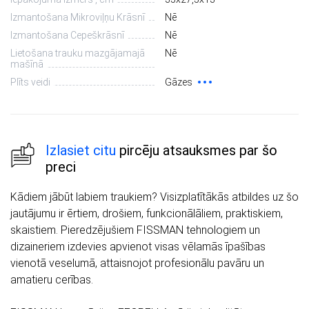
Izmantošana Mikroviļņu Krāsnī
Nē
Izmantošana Cepeškrāsnī
Nē
Lietošana trauku mazgājamajā
Nē
mašīnā
Plīts veidi
Gāzes
Izlasiet citu
pircēju atsauksmes par šo
preci
Kādiem jābūt labiem traukiem? Visizplatītākās atbildes uz šo
jautājumu ir ērtiem, drošiem, funkcionālāliem, praktiskiem,
skaistiem. Pieredzējušiem FISSMAN tehnologiem un
dizaineriem izdevies apvienot visas vēlamās īpašības
vienotā veselumā, attaisnojot profesionālu pavāru un
amatieru cerības.