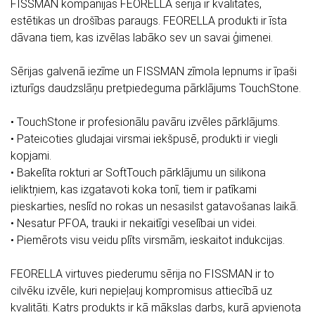
FISSMAN kompānijas FEORELLA sērija ir kvalitātes,
estētikas un drošības paraugs. FEORELLA produkti ir īsta
dāvana tiem, kas izvēlas labāko sev un savai ģimenei.
Sērijas galvenā iezīme un FISSMAN zīmola lepnums ir īpaši
izturīgs daudzslāņu pretpiedeguma pārklājums TouchStone.
• TouchStone ir profesionālu pavāru izvēles pārklājums.
• Pateicoties gludajai virsmai iekšpusē, produkti ir viegli
kopjami.
• Bakelīta rokturi ar SoftTouch pārklājumu un silikona
ieliktņiem, kas izgatavoti koka tonī, tiem ir patīkami
pieskarties, neslīd no rokas un nesasilst gatavošanas laikā.
• Nesatur PFOA, trauki ir nekaitīgi veselībai un videi.
• Piemērots visu veidu plīts virsmām, ieskaitot indukcijas.
FEORELLA virtuves piederumu sērija no FISSMAN ir to
cilvēku izvēle, kuri nepieļauj kompromisus attiecībā uz
kvalitāti. Katrs produkts ir kā mākslas darbs, kurā apvienota