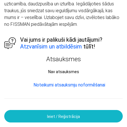
uzticamība, daudzpusība un izturība. Iegādājoties šādus
traukus, jūs sniedzat savu ieguldījumu visdārgākajā, kas
mums ir – veselībai. Uzlabojiet savu dzīvi, izvēloties labāko
no FISSMAN piedāvātajām iespējām.
Vai jums ir palikuši kādi jautājumi?
Atzvanīsim un atbildēsim
tūlīt!
Atsauksmes
Nav atsauksmes
Noteikumi atsauksmju noformēšanai
Ieiet / Reģistrācija