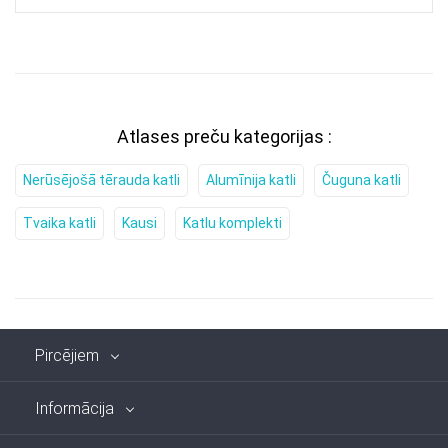
Atlases preču kategorijas :
Nerūsējošā tērauda katli
Alumīnija katli
Čuguna katli
Tvaika katli
Kausi
Katlu komplekti
Pircējiem
Informācija