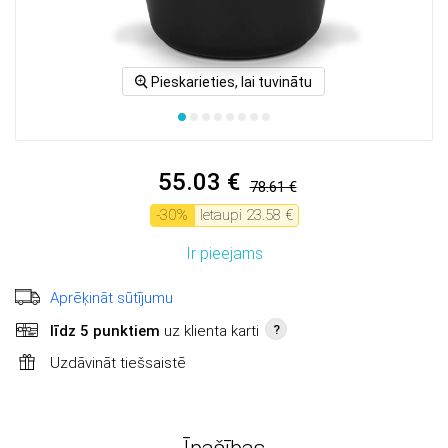
Pieskarieties, lai tuvinātu
55.03 €
78.61 €
-
30
%
Ietaupi
23.58 €
Ir pieejams
Aprēķināt sūtījumu
līdz 5 punktiem
uz klienta karti
?
Uzdāvināt tiešsaistē