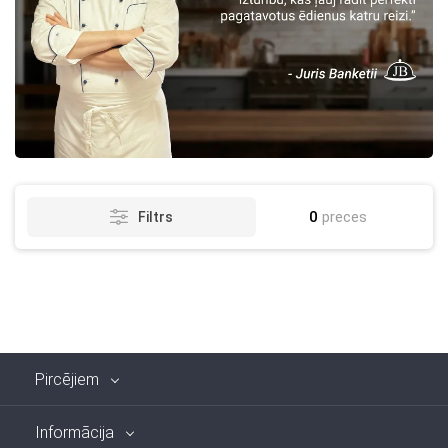
0
preces
Filtrs
Pircējiem
Informācija