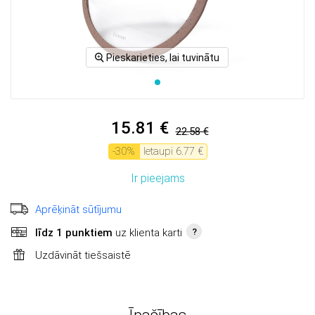
Pieskarieties, lai tuvinātu
15.81 €
22.58 €
-
30
%
Ietaupi
6.77 €
Ir pieejams
Aprēķināt sūtījumu
līdz 1 punktiem
uz klienta karti
?
Uzdāvināt tiešsaistē