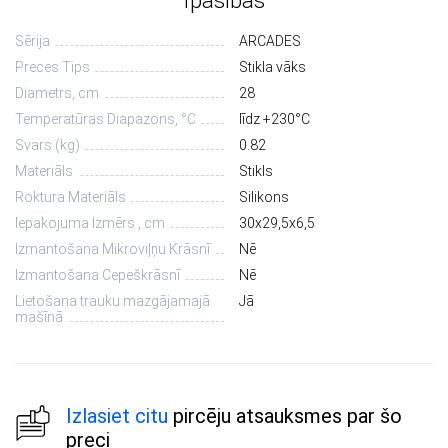
Īpašības
Sērija
ARCADES
Preces Tips
Stikla vāks
Diametrs, сm
28
Temperatūras Diapazons, °С
līdz +230°C
Svars (kg)
0.82
Materiāls
Stikls
Roktura Materiāls
Silikons
Iepakojuma Izmērs , cm
30х29,5х6,5
Izmantošana Mikroviļņu Krāsnī
Nē
Izmantošana Cepeškrāsnī
Nē
Lietošana trauku mazgājamajā
Jā
mašīnā
Izlasiet citu
pircēju atsauksmes par šo
preci