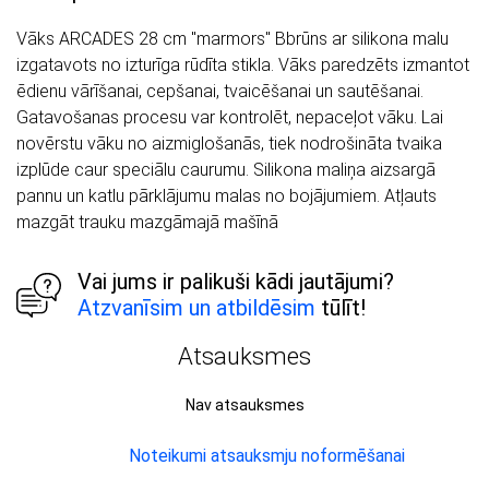
Vāks ARCADES 28 cm "marmors" Bbrūns ar silikona malu
izgatavots no izturīga rūdīta stikla. Vāks paredzēts izmantot
ēdienu vārīšanai, cepšanai, tvaicēšanai un sautēšanai.
Gatavošanas procesu var kontrolēt, nepaceļot vāku. Lai
novērstu vāku no aizmiglošanās, tiek nodrošināta tvaika
izplūde caur speciālu caurumu. Silikona maliņa aizsargā
pannu un katlu pārklājumu malas no bojājumiem. Atļauts
mazgāt trauku mazgāmajā mašīnā
Vai jums ir palikuši kādi jautājumi?
Atzvanīsim un atbildēsim
tūlīt!
Atsauksmes
Nav atsauksmes
Noteikumi atsauksmju noformēšanai