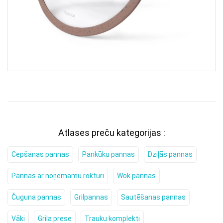
Atlases preču kategorijas :
Cepšanas pannas
Pankūku pannas
Dziļās pannas
Pannas ar noņemamu rokturi
Wok pannas
Čuguna pannas
Grilpannas
Sautēšanas pannas
Vāki
Grila prese
Trauku komplekti