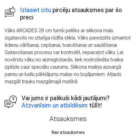
Izlasiet citu
pircēju atsauksmes par šo
preci
Vāks ARCADES 28 cm tumši pelēks ar silikona malu
izgatavots no izturīga rūdīta stikla. Vāks paredzēts izmantot
ēdienu vārīšanai, cepšanai, tvaicēšanai un sautēšanai.
Gatavošanas procesu var kontrolēt, nepaceļot vāku. Lai
novērstu vāku no aizmiglošanās, tiek nodrošināta tvaika
izplūde caur speciālu caurumu. Silikona maliņa aizsargā
pannu un katlu pārklājumu malas no bojājumiem. Atļauts
mazgāt trauku mazgāmajā mašīnā
Vai jums ir palikuši kādi jautājumi?
Atzvanīsim un atbildēsim
tūlīt!
Atsauksmes
Nav atsauksmes