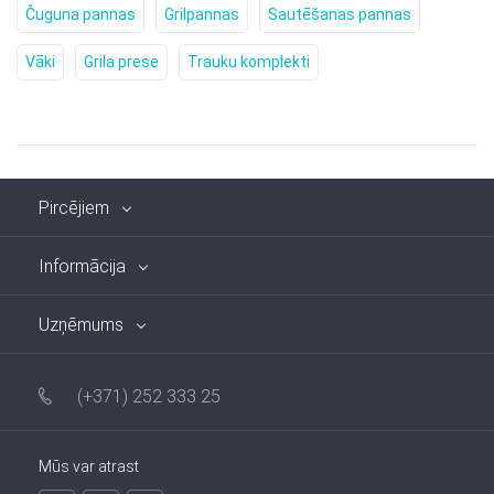
Čuguna pannas
Grilpannas
Sautēšanas pannas
Vāki
Grila prese
Trauku komplekti
Pircējiem
Informācija
Uzņēmums
(+371) 252 333 25
Mūs var atrast