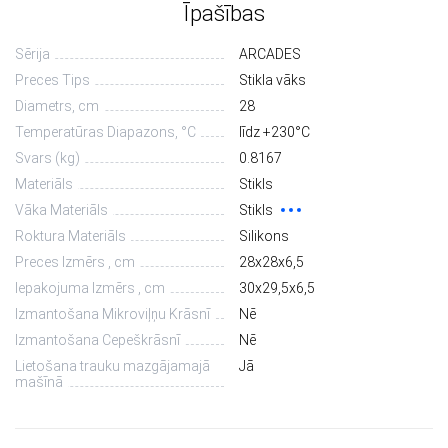
Īpašības
Sērija
ARCADES
Preces Tips
Stikla vāks
Diametrs, сm
28
Temperatūras Diapazons, °С
līdz +230°C
Svars (kg)
0.8167
Materiāls
Stikls
Vāka Materiāls
Stikls
Roktura Materiāls
Silikons
Preces Izmērs , cm
28х28х6,5
Iepakojuma Izmērs , cm
30х29,5х6,5
Izmantošana Mikroviļņu Krāsnī
Nē
Izmantošana Cepeškrāsnī
Nē
Lietošana trauku mazgājamajā
Jā
mašīnā