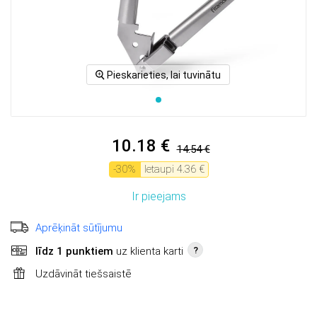
Pieskarieties, lai tuvinātu
10.18 €
14.54 €
-
30
%
Ietaupi
4.36 €
Ir pieejams
Aprēķināt sūtījumu
līdz 1 punktiem
uz klienta karti
?
Uzdāvināt tiešsaistē