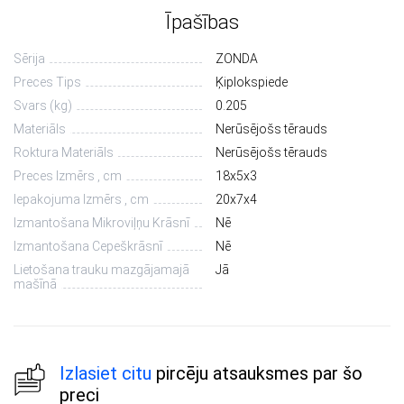
Īpašības
Sērija
ZONDA
Preces Tips
Ķiplokspiede
Svars (kg)
0.205
Materiāls
Nerūsējošs tērauds
Roktura Materiāls
Nerūsējošs tērauds
Preces Izmērs , cm
18х5х3
Iepakojuma Izmērs , cm
20х7х4
Izmantošana Mikroviļņu Krāsnī
Nē
Izmantošana Cepeškrāsnī
Nē
Lietošana trauku mazgājamajā
Jā
mašīnā
Izlasiet citu
pircēju atsauksmes par šo
preci