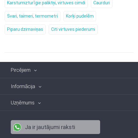
Karstumizturīgie paliktņi, virtuves cimdi
Caurduri
Svari, taimeri, termometri
Korķi pudelēm
Piparu dzirnaviņas
Citi virtuves piederumi
Pircējiem
Informācija
Uzņēmums
Ja ir jautājumi raksti