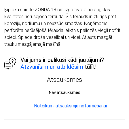
Ķiploku spiede ZONDA 18 cm izgatavota no augstas
kvalitātes nerūsējoša tērauda. Šis tērauds ir izturīgs pret
koroziju, nodilumu un neuzsūc smaržas. Noņēmams
perforēta nerūsējošā tērauda ieliktnis palīdzēs viegli notīrīt
spiedi. Spiede droša veselībai un videi. Atļauts mazgāt
trauku mazgājamajā mašīnā.
Vai jums ir palikuši kādi jautājumi?
Atzvanīsim un atbildēsim
tūlīt!
Atsauksmes
Nav atsauksmes
Noteikumi atsauksmju noformēšanai