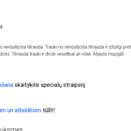
i
erūsējoša tērauda. Trauki no nerūsējoša tērauda ir izturīgi pret
došs. Tērauda trauki ir droši veselībai un videi. Atļauts mazgāt
opšana
skaitykite specialų straipsnį
im un atbildēsim
tūlīt!
auksmes