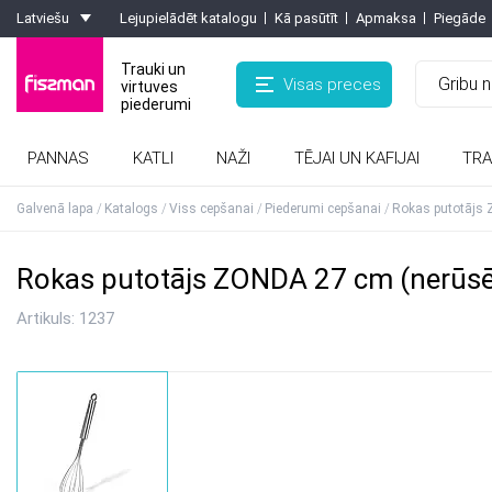
Latviešu
Lejupielādēt katalogu
Kā pasūtīt
Apmaksa
Piegāde
Trauki un
Visas preces
virtuves
piederumi
PANNAS
KATLI
NAŽI
TĒJAI UN KAFIJAI
TRA
Kafijas kannas, turkas, kafijas dzirnaviņas
Formas ar pretpiedeguma pārklājumu
Rīves, smalcinātaji, olu griezēji, griezēji
Karstumizturīgie paliktņi, virtuves cimdi
Galvenā lapa
Katalogs
Viss cepšanai
Piederumi cepšanai
Rokas putotājs 
Rokas putotājs ZONDA 27 cm (nerūsēj
Artikuls:
1237