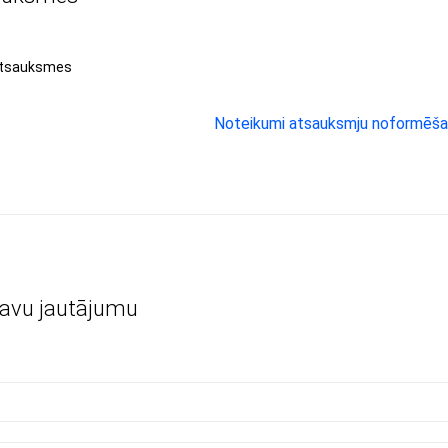
atsauksmes
Noteikumi atsauksmju noformēša
savu jautājumu