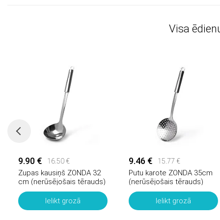
Visa ēdien
9.90 €
9.46 €
16.50 €
15.77 €
Zupas kausiņš ZONDA 32
Putu karote ZONDA 35cm
cm (nerūsējošais tērauds)
(nerūsējošais tērauds)
Ielikt grozā
Ielikt grozā