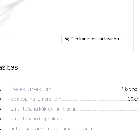
Pieskarieties, lai tuvinātu
ašības
A
Preces Izmērs , cm
28х5,5х
s
Iepakojuma Izmērs , cm
30х
5
Izmantošana Mikroviļņu Krāsnī
s
Izmantošana Cepeškrāsnī
s
Lietošana trauku mazgājamajā mašīnā