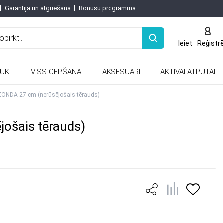
Garantija un atgriešana
Bonusu programma
Ieiet
Reģistr
UKI
VISS CEPŠANAI
AKSESUĀRI
AKTĪVAI ATPŪTAI
Keramiskās un porcelāna tējkannas
ZONDA 27 cm (nerūsējošais tērauds)
ošais tērauds)