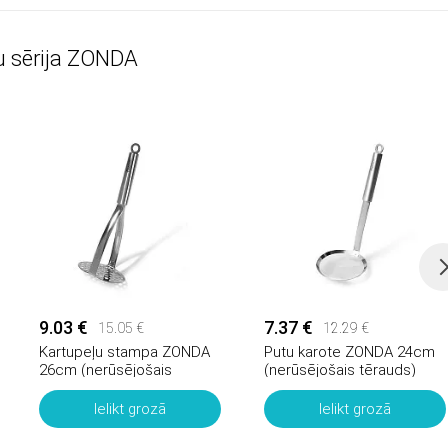
u sērija ZONDA
9.03 €
7.37 €
15.05 €
12.29 €
Kartupeļu stampa ZONDA
Putu karote ZONDA 24cm
26cm (nerūsējošais
(nerūsējošais tērauds)
tērauds)
Ielikt grozā
Ielikt grozā