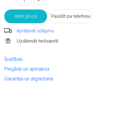
–
+
Ielikt grozā
Pasūtīt pa telefonu
Aprēķināt sūtījumu
Uzdāvināt tiešsaistē
Īpašības
Piegāde un apmaksa
Garantija un atgriešana