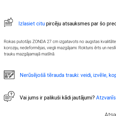
Izlasiet citu
pircēju atsauksmes par šo prec
Rokas putotājs ZONDA 27 cm izgatavots no augstas kvalitātes n
koroziju, nedeformējas, viegli mazgājami. Rokturis ērts un neslī
trauku mazgājamajā mašīnā.
Nerūsējošā tērauda trauki: veidi, izvēle, k
Vai jums ir palikuši kādi jautājumi?
Atzvanīs
Ats