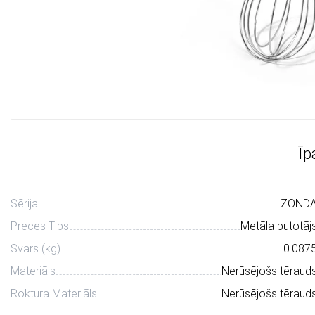
Īp
Sērija
ZOND
Preces Tips
Metāla putotāj
Svars (kg)
0.087
Materiāls
Nerūsējošs tēraud
Roktura Materiāls
Nerūsējošs tēraud