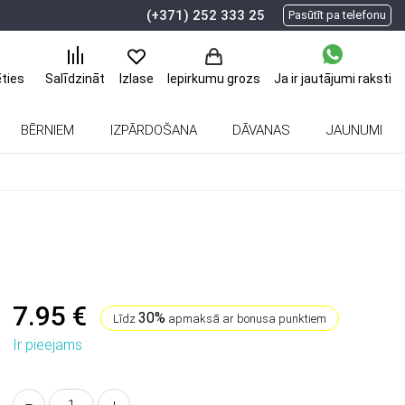
(+371) 252 333 25
Pasūtīt pa telefonu
ēties
Ja ir jautājumi
raksti
Salīdzināt
Izlase
Iepirkumu grozs
BĒRNIEM
IZPĀRDOŠANA
DĀVANAS
JAUNUMI
7.95 €
30%
Līdz
apmaksā ar bonusa punktiem
Ir pieejams