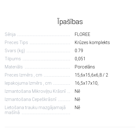
Īpašības
Sērija
FLOREE
Preces Tips
Krūzes komplekts
Svars (kg)
0.79
Tilpums
0,051
Materiāls
Porcelāns
Preces Izmērs , cm
15,6х15,6х6,8 / 2
Iepakojuma Izmērs , cm
16,5х17х10,
Izmantošana Mikroviļņu Krāsnī
Nē
Izmantošana Cepeškrāsnī
Nē
Lietošana trauku mazgājamajā
Nē
mašīnā