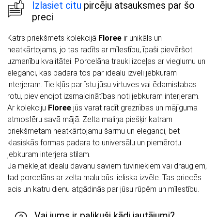
Izlasiet citu
pircēju atsauksmes par šo
preci
Katrs priekšmets kolekcijā
Floree
ir unikāls un
neatkārtojams, jo tas radīts ar mīlestību, īpaši pievēršot
uzmanību kvalitātei. Porcelāna trauki izceļas ar vieglumu un
eleganci, kas padara tos par ideālu izvēli jebkuram
interjeram. Tie kļūs par īstu jūsu virtuves vai ēdamistabas
rotu, pievienojot izsmalcinātības noti jebkuram interjeram.
Ar kolekciju
Floree
jūs varat radīt greznības un mājīguma
atmosfēru savā mājā. Zelta maliņa piešķir katram
priekšmetam neatkārtojamu šarmu un eleganci, bet
klasiskās formas padara to universālu un piemērotu
jebkuram interjera stilam.
Ja meklējat ideālu dāvanu saviem tuviniekiem vai draugiem,
tad porcelāns ar zelta malu būs lieliska izvēle. Tas priecēs
acis un katru dienu atgādinās par jūsu rūpēm un mīlestību.
Vai jums ir palikuši kādi jautājumi?