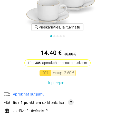
Pieskarieties, lai tuvinātu
14.40 €
18.00 €
Līdz
30%
apmaksā ar bonusa punktiem
-
20
%
Ietaupi
3.60 €
Ir pieejams
Aprēķināt sūtījumu
līdz 1 punktiem
uz klienta karti
?
Uzdāvināt tiešsaistē