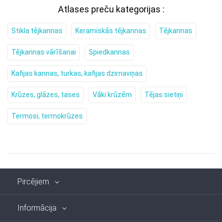
Atlases preču kategorijas :
Stikla tējkannas
Keramiskās tējkannas
Tējkannas
Tējkannas vārīšanai
Spiedkannas
Kafijas kannas, turkas, kafijas dzirnaviņas
Krūzes, glāzes, tases
Vāki krūzēm
Tējas sietiņi
Termosi, termokrūzes
Pircējiem
Informācija