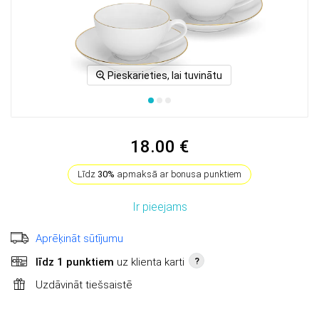
Pieskarieties, lai tuvinātu
18.00 €
Līdz
30%
apmaksā ar bonusa punktiem
Ir pieejams
Aprēķināt sūtījumu
līdz 1 punktiem
uz klienta karti
?
Uzdāvināt tiešsaistē