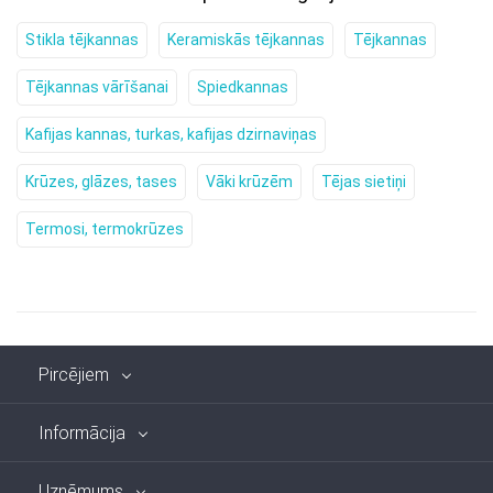
Stikla tējkannas
Keramiskās tējkannas
Tējkannas
Tējkannas vārīšanai
Spiedkannas
Kafijas kannas, turkas, kafijas dzirnaviņas
Krūzes, glāzes, tases
Vāki krūzēm
Tējas sietiņi
Termosi, termokrūzes
Pircējiem
Informācija
Uzņēmums