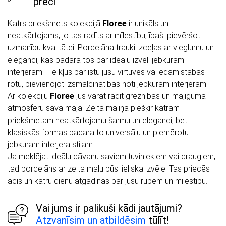
preci
Katrs priekšmets kolekcijā
Floree
ir unikāls un
neatkārtojams, jo tas radīts ar mīlestību, īpaši pievēršot
uzmanību kvalitātei. Porcelāna trauki izceļas ar vieglumu un
eleganci, kas padara tos par ideālu izvēli jebkuram
interjeram. Tie kļūs par īstu jūsu virtuves vai ēdamistabas
rotu, pievienojot izsmalcinātības noti jebkuram interjeram.
Ar kolekciju
Floree
jūs varat radīt greznības un mājīguma
atmosfēru savā mājā. Zelta maliņa piešķir katram
priekšmetam neatkārtojamu šarmu un eleganci, bet
klasiskās formas padara to universālu un piemērotu
jebkuram interjera stilam.
Ja meklējat ideālu dāvanu saviem tuviniekiem vai draugiem,
tad porcelāns ar zelta malu būs lieliska izvēle. Tas priecēs
acis un katru dienu atgādinās par jūsu rūpēm un mīlestību.
Vai jums ir palikuši kādi jautājumi?
Atzvanīsim un atbildēsim
tūlīt!