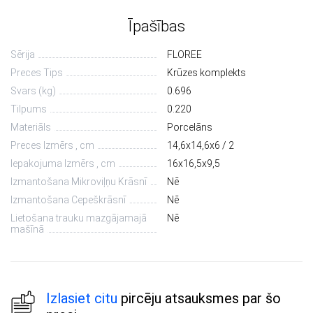
Īpašības
Sērija
FLOREE
Preces Tips
Krūzes komplekts
Svars (kg)
0.696
Tilpums
0.220
Materiāls
Porcelāns
Preces Izmērs , cm
14,6х14,6х6 / 2
Iepakojuma Izmērs , cm
16х16,5х9,5
Izmantošana Mikroviļņu Krāsnī
Nē
Izmantošana Cepeškrāsnī
Nē
Lietošana trauku mazgājamajā
Nē
mašīnā
Izlasiet citu
pircēju atsauksmes par šo