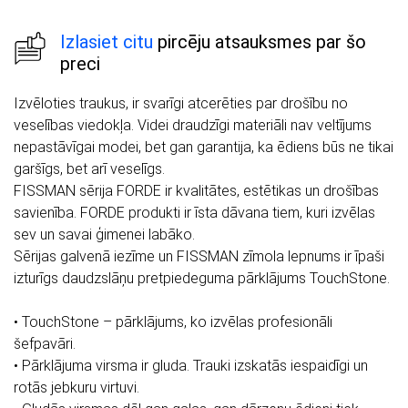
Izlasiet citu
pircēju atsauksmes par šo
preci
Izvēloties traukus, ir svarīgi atcerēties par drošību no
veselības viedokļa. Videi draudzīgi materiāli nav veltījums
nepastāvīgai modei, bet gan garantija, ka ēdiens būs ne tikai
garšīgs, bet arī veselīgs.
FISSMAN sērija FORDE ir kvalitātes, estētikas un drošības
savienība. FORDE produkti ir īsta dāvana tiem, kuri izvēlas
sev un savai ģimenei labāko.
Sērijas galvenā iezīme un FISSMAN zīmola lepnums ir īpaši
izturīgs daudzslāņu pretpiedeguma pārklājums TouchStone.
• TouchStone – pārklājums, ko izvēlas profesionāli
šefpavāri.
• Pārklājuma virsma ir gluda. Trauki izskatās iespaidīgi un
rotās jebkuru virtuvi.