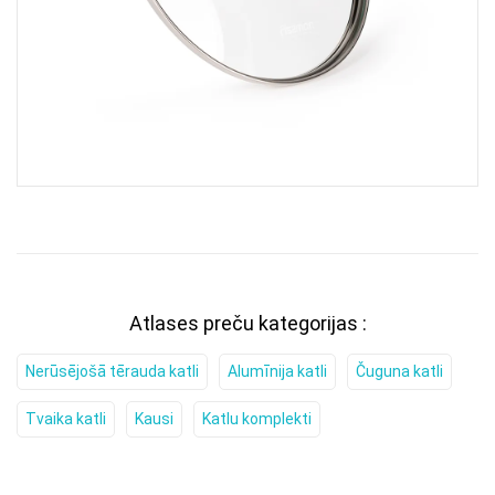
Atlases preču kategorijas :
Nerūsējošā tērauda katli
Alumīnija katli
Čuguna katli
Tvaika katli
Kausi
Katlu komplekti