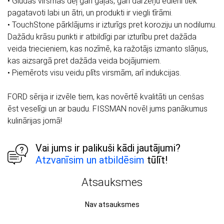
• Gludās virsmas dēļ gan gaļas, gan dārzeņu ēdieni tiek
pagatavoti labi un ātri, un produkti ir viegli tīrāmi.
• TouchStone pārklājums ir izturīgs pret koroziju un nodilumu.
Dažādu krāsu punkti ir atbildīgi par izturību pret dažāda
veida triecieniem, kas nozīmē, ka ražotājs izmanto slāņus,
kas aizsargā pret dažāda veida bojājumiem.
• Piemērots visu veidu plīts virsmām, arī indukcijas.
FORD sērija ir izvēle tiem, kas novērtē kvalitāti un cenšas
ēst veselīgi un ar baudu. FISSMAN novēl jums panākumus
kulinārijas jomā!
Vai jums ir palikuši kādi jautājumi?
Atzvanīsim un atbildēsim
tūlīt!
Atsauksmes
Nav atsauksmes