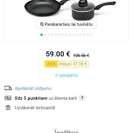
Pieskarieties, lai tuvinātu
59.00 €
106.56 €
-
45
%
Ietaupi
47.56 €
Ir pieejams
Aprēķināt sūtījumu
līdz 5 punktiem
uz klienta karti
?
Uzdāvināt tiešsaistē