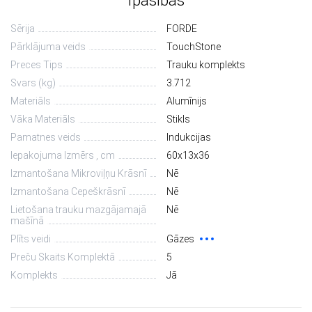
Īpašības
Sērija
FORDE
Pārklājuma veids
TouchStone
Preces Tips
Trauku komplekts
Svars (kg)
3.712
Materiāls
Alumīnijs
Vāka Materiāls
Stikls
Pamatnes veids
Indukcijas
Iepakojuma Izmērs , cm
60х13х36
Izmantošana Mikroviļņu Krāsnī
Nē
Izmantošana Cepeškrāsnī
Nē
Lietošana trauku mazgājamajā
Nē
mašīnā
Plīts veidi
Gāzes
Preču Skaits Komplektā
5
Komplekts
Jā