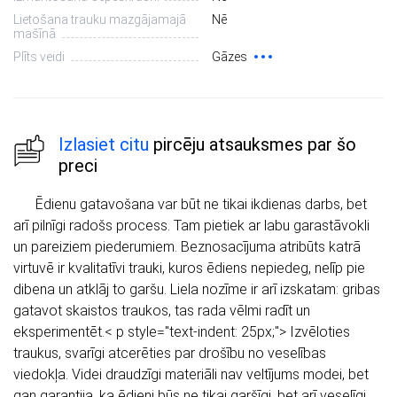
Lietošana trauku mazgājamajā
Nē
mašīnā
Plīts veidi
Gāzes
Izlasiet citu
pircēju atsauksmes par šo
preci
Ēdienu gatavošana var būt ne tikai ikdienas darbs, bet
arī pilnīgi radošs process. Tam pietiek ar labu garastāvokli
un pareiziem piederumiem. Beznosacījuma atribūts katrā
virtuvē ir kvalitatīvi trauki, kuros ēdiens nepiedeg, nelīp pie
dibena un atklāj to garšu. Liela nozīme ir arī izskatam: gribas
gatavot skaistos traukos, tas rada vēlmi radīt un
eksperimentēt.< p style="text-indent: 25px;"> Izvēloties
traukus, svarīgi atcerēties par drošību no veselības
viedokļa. Videi draudzīgi materiāli nav veltījums modei, bet
gan garantija, ka ēdieni būs ne tikai garšīgi, bet arī veselīgi.