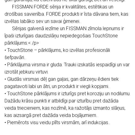
FISSMAN FORDE sērija ir kvalitātes, estētikas un
drošības savienība. FORDE produkti ir īsta dāvana tiem, kas
izvēlas labāko sev un savai ģimenei.
Sērijas galvenā iezīme un FISSMAN zīmola lepnums ir
īpaši izturīgais daudzslāņu nepiedegošais TouchStone
pārklājums.< /p>
• TouchStone – pārklājums, ko izvēlas profesionāli
šefpavāri.
• Pārklājuma virsma ir gluda. Trauki izskatās iespaidīgi un var
izrotāt jebkuru virtuvi.
• Gludās virsmas dēļ gan gaļas, gan dārzeņu ēdieni tiek
pagatavoti labi un ātri, un produkti ir viegli kopjami.
• TouchStone pārklājums ir izturīgs pret koroziju un nodilumu.
Dažādu krāsu punkti ir atbildīgi par izturību pret dažāda
veida triecieniem, kas nozīmē, ka ražotājs izmanto slāņus,
kas aizsargā pret dažāda veida bojājumiem.
• Piemērots visu veidu plīts virsmām, arī indukcijas..