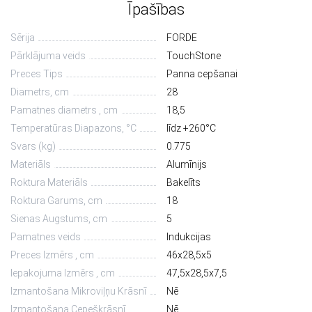
Īpašības
Sērija
FORDE
Pārklājuma veids
TouchStone
Preces Tips
Panna cepšanai
Diametrs, сm
28
Pamatnes diametrs , cm
18,5
Temperatūras Diapazons, °С
līdz +260°C
Svars (kg)
0.775
Materiāls
Alumīnijs
Roktura Materiāls
Bakelīts
Roktura Garums, cm
18
Sienas Augstums, cm
5
Pamatnes veids
Indukcijas
Preces Izmērs , cm
46х28,5х5
Iepakojuma Izmērs , cm
47,5х28,5х7,5
Izmantošana Mikroviļņu Krāsnī
Nē
Izmantošana Cepeškrāsnī
Nē