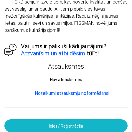
FORD sērija ir izvēle tiem, kas novērtē kvalitāti un cenšas
ēst veselīgi un ar baudu. Ar tiem piepildīsies tavas
mežonīgākās kulinārijas fantāzijas. Radi, izmēģini jaunas
lietas, palutini sevi un savus mīļos. FISSMAN novēl jums
panākumus kulinārijasjomā!
Vai jums ir palikuši kādi jautājumi?
Atzvanīsim un atbildēsim
tūlīt!
Atsauksmes
Nav atsauksmes
Noteikumi atsauksmju noformēšanai
Ieiet / Reģistrācija