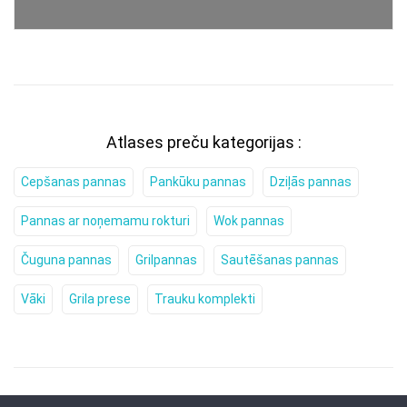
Atlases preču kategorijas :
Cepšanas pannas
Pankūku pannas
Dziļās pannas
Pannas ar noņemamu rokturi
Wok pannas
Čuguna pannas
Grilpannas
Sautēšanas pannas
Vāki
Grila prese
Trauku komplekti