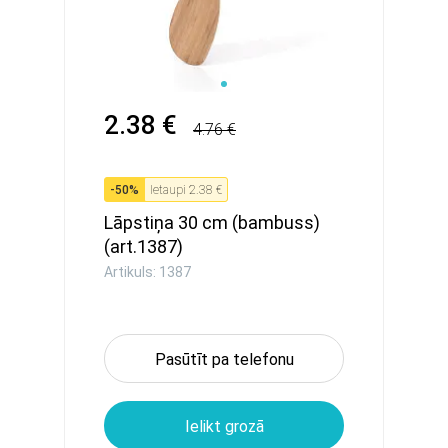
2.38 €
4.76 €
-
50
%
Ietaupi
2.38 €
Lāpstiņa 30 cm (bambuss)
(art.1387)
Artikuls: 1387
Pasūtīt pa telefonu
Ielikt grozā