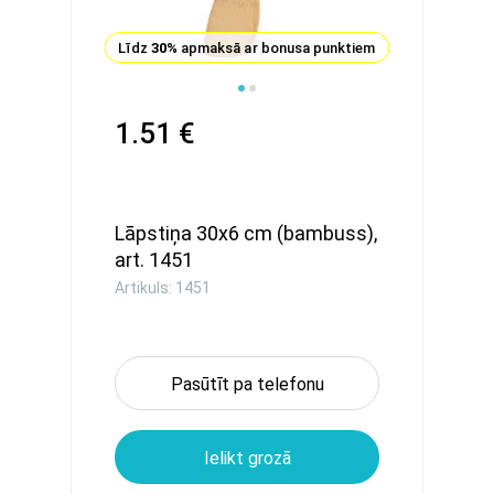
Līdz
30%
apmaksā ar bonusa punktiem
1.51 €
Lāpstiņa 30x6 cm (bambuss),
art. 1451
Artikuls: 1451
Pasūtīt pa telefonu
Ielikt grozā