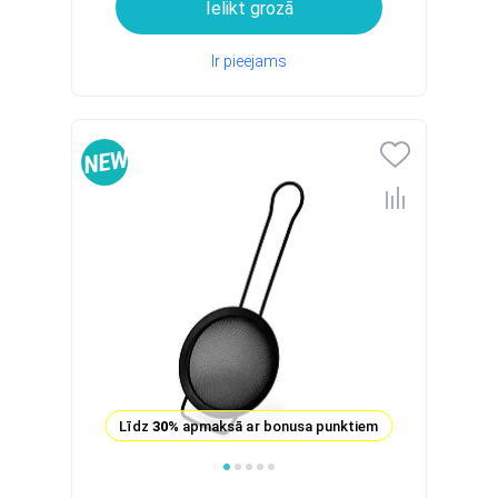
Ielikt grozā
Ir pieejams
Līdz
30%
apmaksā ar bonusa punktiem