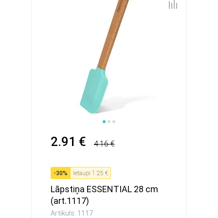
2.91 €
4.16 €
-
30
%
Ietaupi
1.25 €
Lāpstiņa ESSENTIAL 28 cm
(art.1117)
Artikuls: 1117