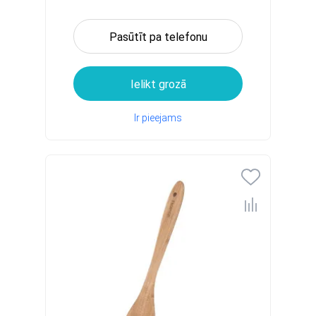
Pasūtīt pa telefonu
Ielikt grozā
Ir pieejams