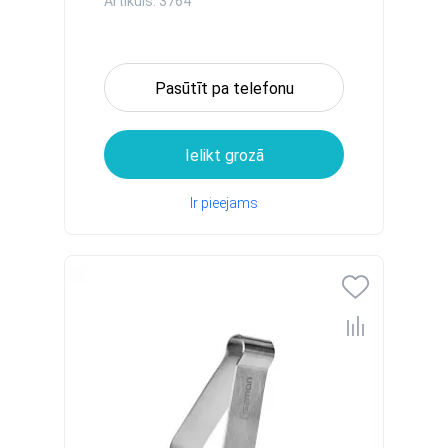
Artikuls: 3764
Pasūtīt pa telefonu
Ielikt grozā
Ir pieejams