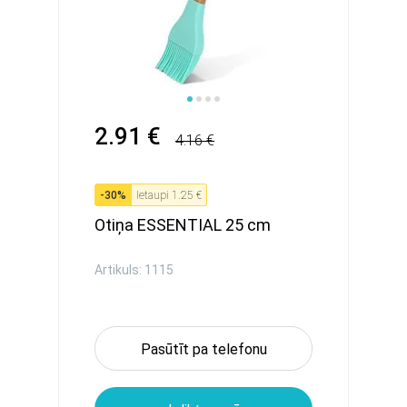
2.91 €
4.16 €
-
30
%
Ietaupi
1.25 €
Otiņa ESSENTIAL 25 cm
Artikuls: 1115
Pasūtīt pa telefonu