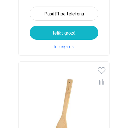
Pasūtīt pa telefonu
Ielikt grozā
Ir pieejams