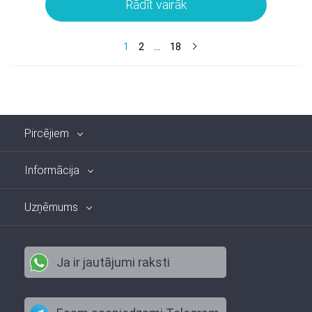
Rādīt vairāk
1
2
...
18
Pircējiem
Informācija
Uzņēmums
Ja ir jautājumi raksti