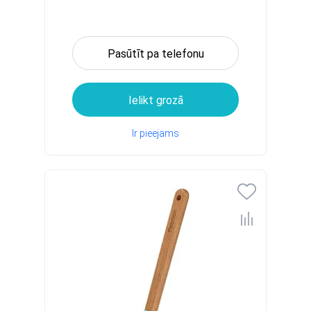
Pasūtīt pa telefonu
Ielikt grozā
Ir pieejams