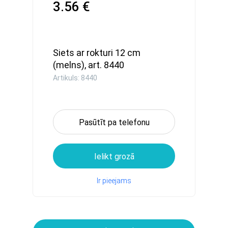
3.56 €
Siets ar rokturi 12 cm
(melns), art. 8440
Artikuls: 8440
Pasūtīt pa telefonu
Ielikt grozā
Ir pieejams