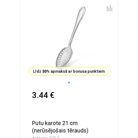
Līdz
30%
apmaksā ar bonusa punktiem
3.44 €
Putu karote 21 cm
(nerūsējošais tērauds)