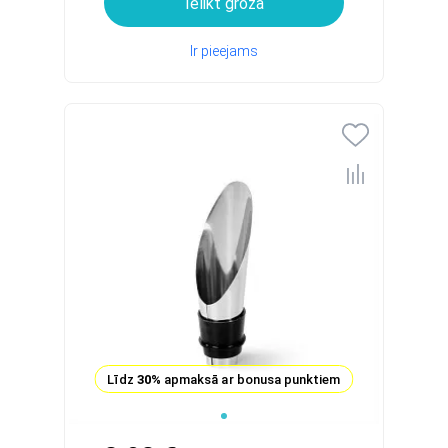
Ielikt grozā
Ir pieejams
Līdz
30%
apmaksā ar bonusa punktiem