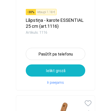
-
30
%
Ietaupi
1.18 €
Lāpstiņa - karote ESSENTIAL
25 cm (art.1116)
Artikuls: 1116
Pasūtīt pa telefonu
Ielikt grozā
Ir pieejams