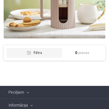
0
preces
Filtrs
Pircējiem
Informācija