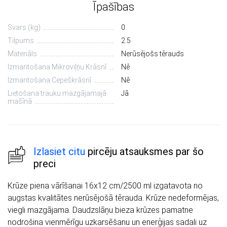
Īpašības
Svars (kg)
0
Tilpums
2.5
Materiāls
Nerūsējošs tērauds
Izmantošana Mikroviļņu Krāsnī
Nē
Izmantošana Cepeškrāsnī
Nē
Lietošana trauku mazgājamajā
Jā
mašīnā
Izlasiet citu
pircēju atsauksmes par šo
preci
Krūze piena vārīšanai 16x12 cm/2500 ml izgatavota no
augstas kvalitātes nerūsējošā tērauda. Krūze nedeformējas,
viegli mazgājama. Daudzslāņu bieza krūzes pamatne
nodrošina vienmērīgu uzkarsēšanu un enerģijas sadali uz