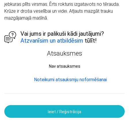
jebkuras plīts virsmas. Ērts rokturis izgatavots no tērauda.
Krūze ir droša veselībai un videi. Atļauts mazgāt trauku
mazgājamajā mašīnā.
Vai jums ir palikuši kādi jautājumi?
Atzvanīsim un atbildēsim
tūlīt!
Atsauksmes
Nav atsauksmes
Noteikumi atsauksmju noformēšanai
Ieiet / Reģistrācija