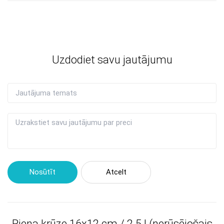
Uzdodiet savu jautājumu
Nosūtīt
Atcelt
Piena krūze 16x12 cm / 2.5 l (nerūsējošais