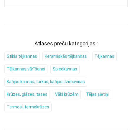
Atlases preču kategorijas :
Stikla tējkannas
Keramiskās tējkannas
Tējkannas
Tējkannas vārīšanai
Spiedkannas
Kafijas kannas, turkas, kafijas dzirnaviņas
Krūzes, glāzes, tases
Vāki krūzēm
Tējas sietiņi
Termosi, termokrūzes