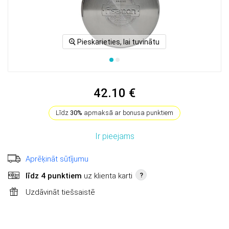
Pieskarieties, lai tuvinātu
42.10 €
Līdz
30%
apmaksā ar bonusa punktiem
Ir pieejams
Aprēķināt sūtījumu
līdz 4 punktiem
uz klienta karti
?
Uzdāvināt tiešsaistē