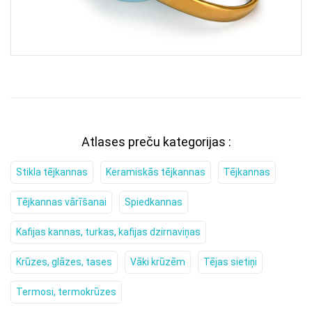
Atlases preču kategorijas :
Stikla tējkannas
Keramiskās tējkannas
Tējkannas
Tējkannas vārīšanai
Spiedkannas
Kafijas kannas, turkas, kafijas dzirnaviņas
Krūzes, glāzes, tases
Vāki krūzēm
Tējas sietiņi
Termosi, termokrūzes