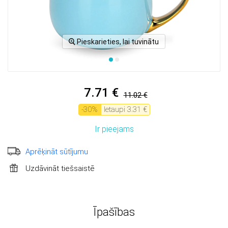
Pieskarieties, lai tuvinātu
7.71 €
11.02 €
-
30
%
Ietaupi
3.31 €
Ir pieejams
Aprēķināt sūtījumu
Uzdāvināt tiešsaistē
Īpašības