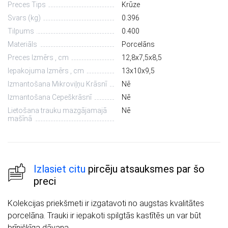
Preces Tips
Krūze
Svars (kg)
0.396
Tilpums
0.400
Materiāls
Porcelāns
Preces Izmērs , cm
12,8х7,5х8,5
Iepakojuma Izmērs , cm
13х10х9,5
Izmantošana Mikroviļņu Krāsnī
Nē
Izmantošana Cepeškrāsnī
Nē
Lietošana trauku mazgājamajā
Nē
mašīnā
Izlasiet citu
pircēju atsauksmes par šo
preci
Kolekcijas priekšmeti ir izgatavoti no augstas kvalitātes
porcelāna. Trauki ir iepakoti spilgtās kastītēs un var būt
brīnišķīga dāvana.