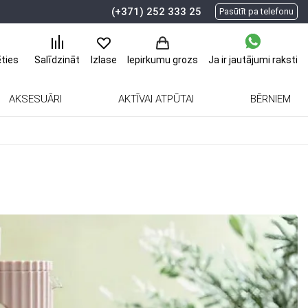
(+371) 252 333 25
Pasūtīt pa telefonu
ēties
Ja ir jautājumi
raksti
Salīdzināt
Izlase
Iepirkumu grozs
AKSESUĀRI
AKTĪVAI ATPŪTAI
BĒRNIEM