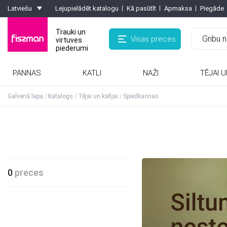
Latviešu
Lejupielādēt katalogu
Kā pasūtīt
Apmaksa
Piegāde
Trauki un
Visas preces
virtuves
piederumi
PANNAS
KATLI
NAŽI
TĒJAI U
Rīves, smalcinātaji, olu griezēji, griezēji
Kafijas kannas, turkas, kafijas dzirnaviņas
Formas ar pretpiedeguma pārklājumu
Karstumizturīgie paliktņi, virtuves cimdi
Galvenā lapa
Katalogs
Tējai un kafijai
Spiedkannas
0
preces