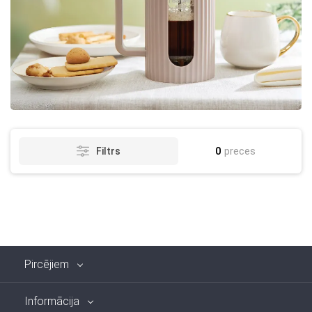
0
preces
Filtrs
Pircējiem
Informācija